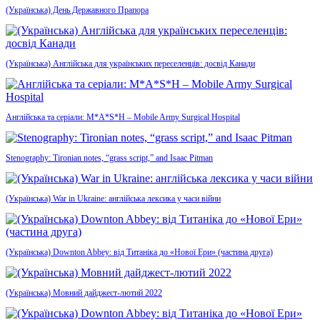
(Українська) День Державного Прапора
(Українська) Англійська для українських переселенців: досвід Канади
Англійська та серіали: M*A*S*H – Mobile Army Surgical Hospital
Stenography: Tironian notes, “grass script,” and Isaac Pitman
(Українська) War in Ukraine: англійська лексика у часи війни
(Українська) Downton Abbey: від Титаніка до «Нової Ери» (частина друга)
(Українська) Мовний дайджест-лютий 2022