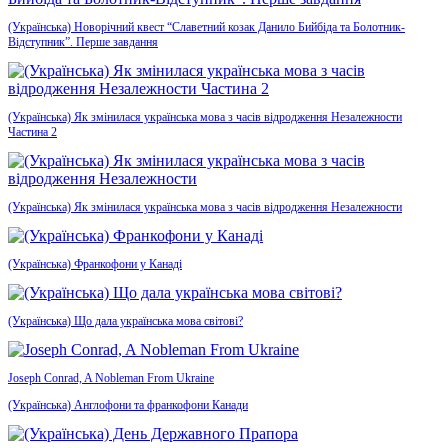
(Українська) Новорічний квест “Славетний козак Данило Бийбіда та Болотник-
Відступник”. Перше завдання
(Українська) Як змінилася українська мова з часів відродження Незалежности
Частина 2
(Українська) Як змінилася українська мова з часів відродження Незалежности
(Українська) Франкофони у Канаді
(Українська) Що дала українська мова світові?
Joseph Conrad, A Nobleman From Ukraine
(Українська) Англофони та франкофони Канади