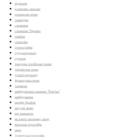
піджини
розмовна лексика
романські мови
самвидав
словники
словники України
смайли
спангліш
стенографія
сурдопереклад
суржик
тиждень італійської мови
українська мова
усний переклад
французька мова
чапмени
шифрувальна машина "Енігма"
шифрування
шрифт Брайля
штучні мови
що зникають
як вчити іноземну мову
японські ієрогліфи
євро
єгипетські ієрогліфи