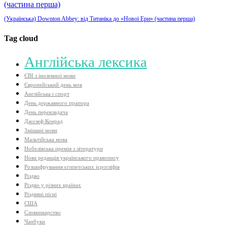
(Українська) Downton Abbey: від Титаніка до «Нової Ери» (частина перша)
Tag cloud
Aнглійська лексика
ЄВІ з іноземної мови
Європейський день мов
Англійська і спорт
День державного прапора
День перекладача
Джозеф Конрад
Змішані мови
Мальтійська мова
Нобелівська премія з літератури
Нова редакція українського правопису
Розшифрування єгипетських ієрогліфів
Різдво
Різдво у різних країнах
Різдвяні пісні
США
Словникарство
Чапбуки