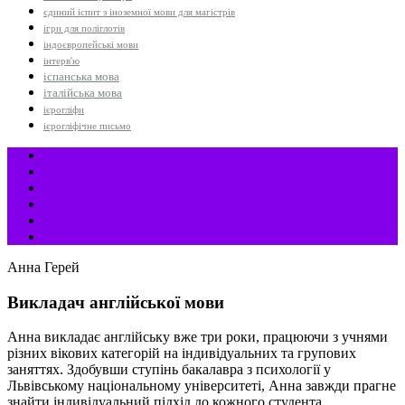
єдиний іспит з іноземної мови для магістрів
ігри для поліглотів
індоєвропейські мови
інтерв'ю
іспанська мова
італійська мова
ієрогліфи
ієрогліфічне письмо
Анна Герей
Викладач англійської мови
Анна викладає англійську вже три роки, працюючи з учнями
різних вікових категорій на індивідуальних та групових
заняттях. Здобувши ступінь бакалавра з психології у
Львівському національному університеті, Анна завжди прагне
знайти індивідуальний підхід до кожного студента,