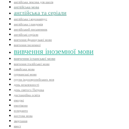
англійська лексика для шахів
англійська мова
англійська та серіали
англійська і коронавірус
англійська і пандемія
англійський письменник
англійські серіали
вивчення французької мови
вивчення іноземної
вивчення іноземної мови
вивчення іспанської мови
вивчення італійської мови
гавайська мова
германські мови
групи індоєвропейських мов
день незалежності
день святого Патрика
дистанційна освіта
емоджі
емотікони
есперанто
жестова мова
звертання
квест