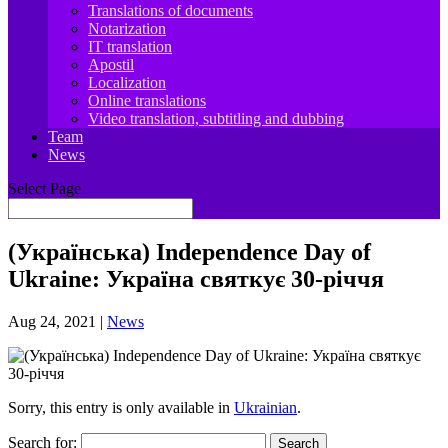
Translations of documents
Notarization
IT translation
Apostil
Localization
Online translations
Video translation, subtitling and dubbing
Team
News
Select Page
(Українська) Independence Day of
Ukraine: Україна святкує 30-річчя
Aug 24, 2021
|
News
Sorry, this entry is only available in
Ukrainian
.
Search for: