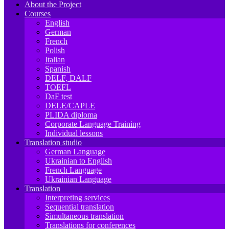
About the Project
Courses
English
German
French
Polish
Italian
Spanish
DELF, DALF
TOEFL
DaF test
DELE/CAPLE
PLIDA diploma
Corporate Language Training
Individual lessons
Translation studio
German Language
Ukrainian to English
French Language
Ukrainian Language
Translation
Interpreting services
Sequential translation
Simultaneous translation
Translations for conferences