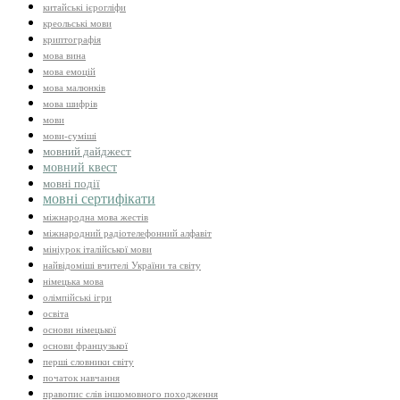
китайські ієрогліфи
креольські мови
криптографія
мова вина
мова емоцій
мова малюнків
мова шифрів
мови
мови-суміші
мовний дайджест
мовний квест
мовні події
мовні сертифікати
міжнародна мова жестів
міжнародний радіотелефонний алфавіт
мініурок італійської мови
найвідоміші вчителі України та світу
німецька мова
олімпійські ігри
освіта
основи німецької
основи французької
перші словники світу
початок навчання
правопис слів іншомовного походження