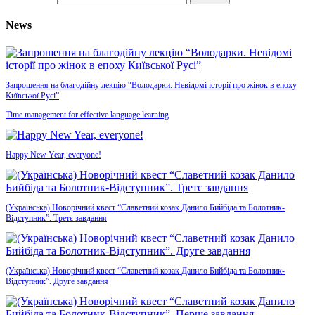
News
Запрошення на благодійну лекцію “Володарки. Невідомі історії про жінок в епоху
Київської Русі”
Time management for effective language learning
Happy New Year, everyone!
(Українська) Новорічний квест “Славетний козак Данило Бийбіда та Болотник-
Відступник”. Третє завдання
(Українська) Новорічний квест “Славетний козак Данило Бийбіда та Болотник-
Відступник”. Друге завдання