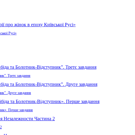
ської Русі»
ик”. Третє завдання
ник”. Друге завдання
пник». Перше завдання
 2