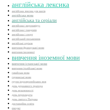
англійська лексика
англійська лексика для шахів
англійська мова
англійська та серіали
англійська і коронавірус
англійська і пандемія
англійська і спорт
англійський письменник
англійські серіали
вивчення французької мови
вивчення іноземної
вивчення іноземної мови
вивчення іспанської мови
вивчення італійської мови
гавайська мова
германські мови
групи індоєвропейських мов
день державного прапора
день незалежності
день перекладача
день святого Патрика
дистанційна освіта
емоджі