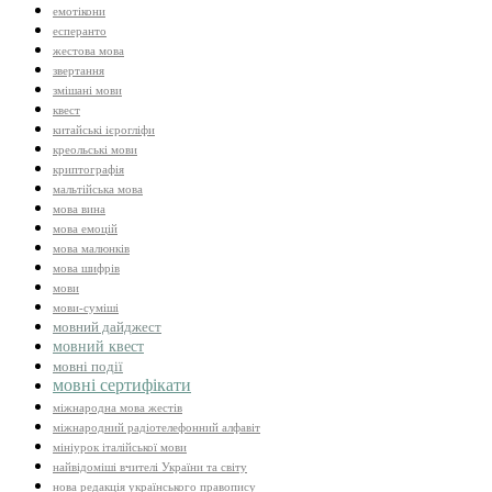
емотікони
есперанто
жестова мова
звертання
змішані мови
квест
китайські ієрогліфи
креольські мови
криптографія
мальтійська мова
мова вина
мова емоцій
мова малюнків
мова шифрів
мови
мови-суміші
мовний дайджест
мовний квест
мовні події
мовні сертифікати
міжнародна мова жестів
міжнародний радіотелефонний алфавіт
мініурок італійської мови
найвідоміші вчителі України та світу
нова редакція українського правопису