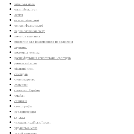
німецька мова
олімпійські ігри
освіта
основи німецької
основи французької
перші словники світу
початок навчання
правопис слів іншомовного походження
піджини
розмовна лексика
розшифрування єгипетських ієрогліфів
романські мови
різдвяні пісні
самвидав
словникарство
словники
словники України
смайли
спангліш
стенографія
сурдопереклад
суржик
тиждень італійської мови
українська мова
усний переклад