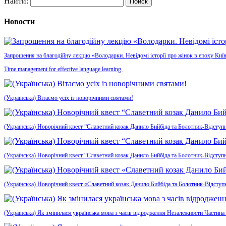
Найти:
Новости
Запрошення на благодійну лекцію «Володарки. Невідомі історії про жінок в епоху Київ
Time management for effective language learning.
(Українська) Вітаємо усіх із новорічними святами!
(Українська) Новорічний квест “Славетний козак Данило Бийбіда та Болотник-Відступн
(Українська) Новорічний квест “Славетний козак Данило Бийбіда та Болотник-Відступ
(Українська) Новорічний квест «Славетний козак Данило Бийбіда та Болотник-Відсту
(Українська) Як змінилася українська мова з часів відродження Незалежности Частина