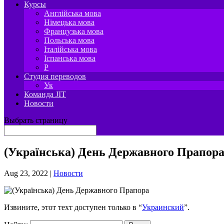
Курсы
Англійська мова
Німецька мова
Французька мова
Польська мова
Італійська мова
Іспанська мова
P
Студия переводов
Ук
Команда JIT
Новости
Выбрать страницу
(Українська) День Державного Прапор
Aug 23, 2022
|
Новости
Извините, этот техт доступен только в “
Украинский
”.