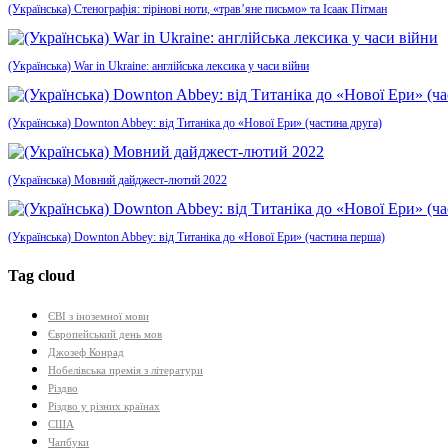
(Українська) Стенографія: тірінові ноти, «трав’яне письмо» та Ісаак Пітман
(Українська) War in Ukraine: англійська лексика у часи війни
(Українська) Downton Abbey: від Титаніка до «Нової Ери» (частина друга)
(Українська) Мовний дайджест-лютий 2022
(Українська) Downton Abbey: від Титаніка до «Нової Ери» (частина перша)
Tag cloud
ЄВІ з іноземної мови
Європейський день мов
Джозеф Конрад
Нобелівська премія з літератури
Різдво
Різдво у різних країнах
США
Чапбуки