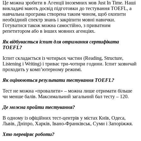
Це можна зробити в Агенції іноземних мов Just In Time. Наші
викладачі мають досвід підготовки до тестування TOEFL, а
навчальна програма створена таким чином, щоб охопити
необхідний спектр знань і закріпити мовні навички.
Готуватися також можна самостійно, з приватним
репетитором або в інших мовних агенціях.
Як відбувається іспит для отримання сертифіката
TOEFL?
Іспит складається із чотирьох частин (Reading, Structure,
Listening і Writing) і триває три-чотири години. Іспит зазвичай
проходить у комп’ютерному режимі.
Як оцінюються результати тестування
TOEFL
?
Тест не можна «провалити» – можна лише отримати більше
чи менше балів. Максимальний загальний бал тесту – 120.
Де можна пройти тестування?
В одному із офіційних тест-центрів у містах Київ, Одеса,
Львів, Дніпро, Харків, Івано-Франківськ, Суми і Запоріжжя.
Хто перевіряє роботи?