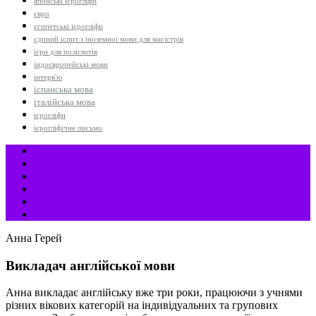
японські ієрогліфи
євро
єгипетські ієрогліфи
єдиний іспит з іноземної мови для магістрів
ігри для поліглотів
індоєвропейські мови
інтерв'ю
іспанська мова
італійська мова
ієрогліфи
ієрогліфічне письмо
Анна Герей
Викладач англійської мови
Анна викладає англійську вже три роки, працюючи з учнями
різних вікових категорій на індивідуальних та групових