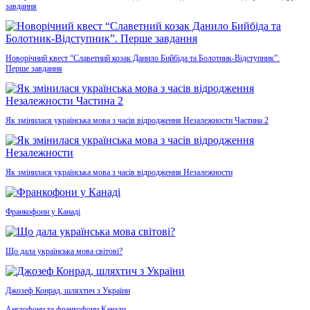
завдання
Новорічний квест “Славетний козак Данило Бийбіда та Болотник-Відступник”.
Перше завдання
Як змінилася українська мова з часів відродження Незалежности Частина 2
Як змінилася українська мова з часів відродження Незалежности
Франкофони у Канаді
Що дала українська мова світові?
Джозеф Конрад, шляхтич з України
Англофони та франкофони Канади