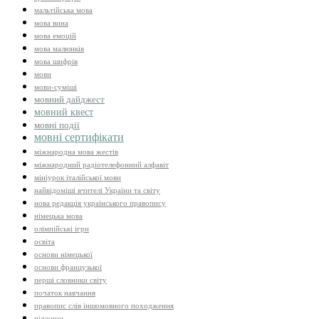
мальтійська мова
мова вина
мова емоцій
мова малюнків
мова шифрів
мови
мови-суміші
мовний дайджест
мовний квест
мовні події
мовні сертифікати
міжнародна мова жестів
міжнародний радіотелефонний алфавіт
мініурок італійської мови
найвідоміші вчителі України та світу
нова редакція українського правопису
німецька мова
олімпійські ігри
освіта
основи німецької
основи французької
перші словники світу
початок навчання
правопис слів іншомовного походження
піджини