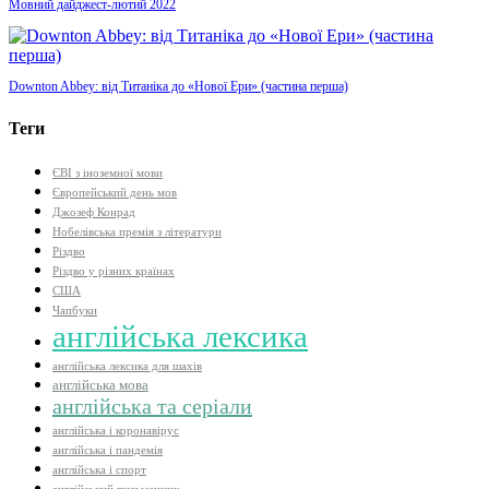
Мовний дайджест-лютий 2022
Downton Abbey: від Титаніка до «Нової Ери» (частина перша)
Теги
ЄВІ з іноземної мови
Європейський день мов
Джозеф Конрад
Нобелівська премія з літератури
Різдво
Різдво у різних країнах
США
Чапбуки
англійська лексика
англійська лексика для шахів
англійська мова
англійська та серіали
англійська і коронавірус
англійська і пандемія
англійська і спорт