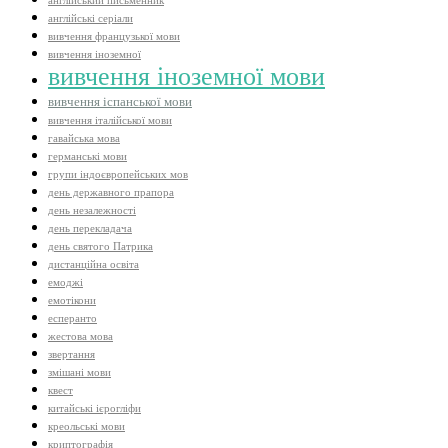
англійський письменник
англійські серіали
вивчення французької мови
вивчення іноземної
вивчення іноземної мови
вивчення іспанської мови
вивчення італійської мови
гавайська мова
германські мови
групи індоєвропейських мов
день державного прапора
день незалежності
день перекладача
день святого Патрика
дистанційна освіта
емоджі
емотікони
есперанто
жестова мова
звертання
змішані мови
квест
китайські ієрогліфи
креольські мови
криптографія