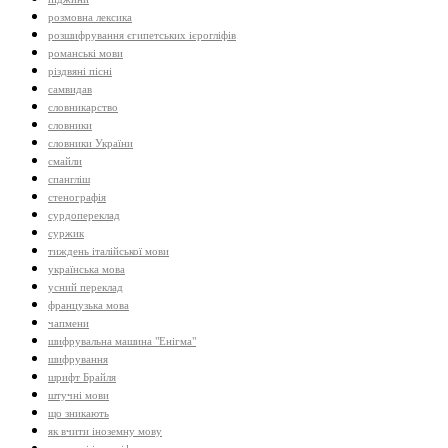
розмовна лексика
розшифрування єгипетських ієрогліфів
романські мови
різдвяні пісні
самвидав
словникарство
словники
словники України
смайли
спангліш
стенографія
сурдопереклад
суржик
тиждень італійської мови
українська мова
усний переклад
французька мова
чапмени
шифрувальна машина "Енігма"
шифрування
шрифт Брайля
штучні мови
що зникають
як вчити іноземну мову