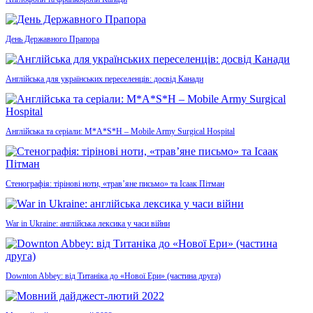
День Державного Прапора
Англійська для українських переселенців: досвід Канади
Англійська та серіали: M*A*S*H – Mobile Army Surgical Hospital
Стенографія: тірінові ноти, «трав’яне письмо» та Ісаак Пітман
War in Ukraine: англійська лексика у часи війни
Downton Abbey: від Титаніка до «Нової Ери» (частина друга)