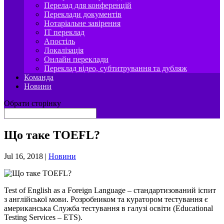
Перелад для конференцій
Переклади документів
Нотаріальне завірення
IT переклад
Апостіль
Локалізація
Онлайн переклади
Переклад відео, субтитрування та дубляж
Команда
Новини
Обрати сторінку
Що таке TOEFL?
Jul 16, 2018
|
Новини
Test of English as a Foreign Language – стандартизований іспит
з англійської мови. Розробником та куратором тестування є
американська Служба тестування в галузі освіти (Educational
Testing Services – ETS).