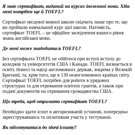
Я маю сертифікат, виданий на курсах іноземної мови. Хіба
мені потрібен ще й
TOEFL?
Сертифікат місцевої мовної школи свідчить лише про те, що
ви пройшли навчальний курс цієї школи. Натомість,
сертифікат TOEFL – це офіційне засвідчення вашого рівня
знань англійської мови.
Де мені може знадобитися
TOEFL?
Без сертифіката TOEFL не обійтися при вступі вступу до
коледжів та університетів США і Канади. TOEFL визнається в
освіті, бізнесі та науці англомовних держав, зокрема у Великій
Британії, та, крім того, ще в 130 неангломовних країнах світу.
Сертифікат TOEFL потрібен для роботи в урядових
структурах та для отримання освітніх грантів, а також при
подачі документів на отримання громадянства США.
Що треба, щоб отримати сертифікат
TOEFL?
Необхідно здати іспит в авторизованій установі, попередньо
зареєструвавшись та оплативши участь у тестуванні.
Як підготуватися до здачі іспиту?