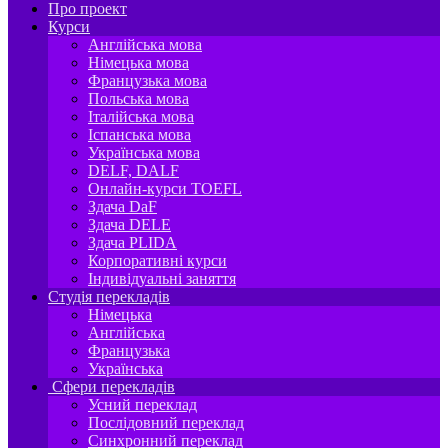
Про проект
Курси
Англійська мова
Німецька мова
Французька мова
Польська мова
Італійська мова
Іспанська мова
Українська мова
DELF, DALF
Онлайн-курси TOEFL
Здача DaF
Здача DELE
Здача PLIDA
Корпоративні курси
Індивідуальні заняття
Студія перекладів
Німецька
Англійська
Французька
Українська
Сфери перекладів
Усний переклад
Послідовний переклад
Синхронний переклад