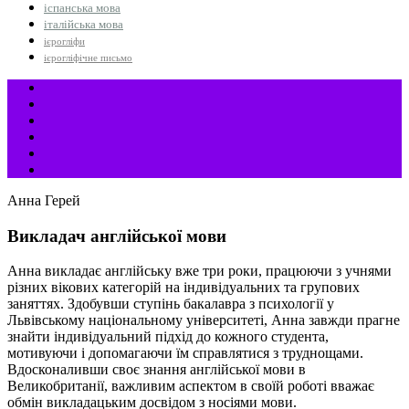
іспанська мова
італійська мова
ієрогліфи
ієрогліфічне письмо
Анна Герей
Викладач англійської мови
Анна викладає англійську вже три роки, працюючи з учнями
різних вікових категорій на індивідуальних та групових
заняттях. Здобувши ступінь бакалавра з психології у
Львівському національному університеті, Анна завжди прагне
знайти індивідуальний підхід до кожного студента,
мотивуючи і допомагаючи їм справлятися з труднощами.
Вдосконаливши своє знання англійської мови в
Великобританії, важливим аспектом в своїй роботі вважає
обмін викладацьким досвідом з носіями мови.