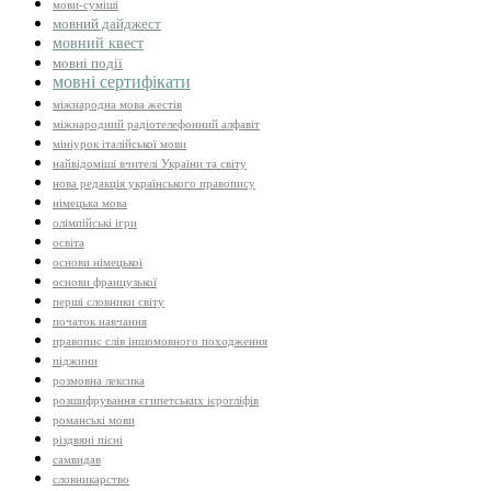
мови-суміші
мовний дайджест
мовний квест
мовні події
мовні сертифікати
міжнародна мова жестів
міжнародний радіотелефонний алфавіт
мініурок італійської мови
найвідоміші вчителі України та світу
нова редакція українського правопису
німецька мова
олімпійські ігри
освіта
основи німецької
основи французької
перші словники світу
початок навчання
правопис слів іншомовного походження
піджини
розмовна лексика
розшифрування єгипетських ієрогліфів
романські мови
різдвяні пісні
самвидав
словникарство