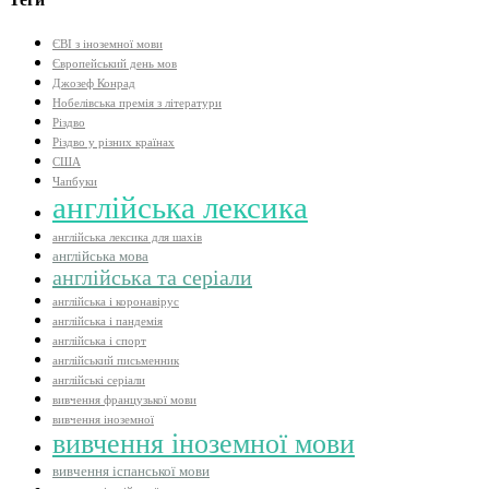
ЄВІ з іноземної мови
Європейський день мов
Джозеф Конрад
Нобелівська премія з літератури
Різдво
Різдво у різних країнах
США
Чапбуки
англійська лексика
англійська лексика для шахів
англійська мова
англійська та серіали
англійська і коронавірус
англійська і пандемія
англійська і спорт
англійський письменник
англійські серіали
вивчення французької мови
вивчення іноземної
вивчення іноземної мови
вивчення іспанської мови