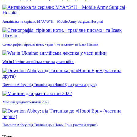
Англійська та серіали: M*A*S*H – Mobile Army Surgical Hospital
Стенографія: тірінові ноти, «трав’яне письмо» та Ісаак Пітман
War in Ukraine: англійська лексика у часи війни
Downton Abbey: від Титаніка до «Нової Ери» (частина друга)
Мовний дайджест-лютий 2022
Downton Abbey: від Титаніка до «Нової Ери» (частина перша)
Теги