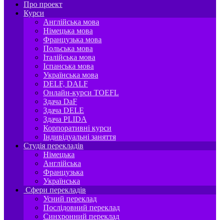
Про проект
Курси
Англійська мова
Німецька мова
Французька мова
Польська мова
Італійська мова
Іспанська мова
Українська мова
DELF, DALF
Онлайн-курси TOEFL
Здача DaF
Здача DELE
Здача PLIDA
Корпоративні курси
Індивідуальні заняття
Студія перекладів
Німецька
Англійська
Французька
Українська
Сфери перекладів
Усний переклад
Послідовний переклад
Синхронний переклад