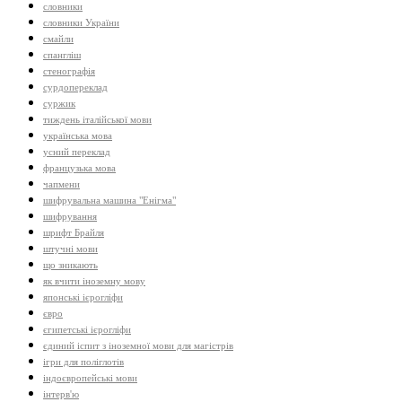
словники
словники України
смайли
спангліш
стенографія
сурдопереклад
суржик
тиждень італійської мови
українська мова
усний переклад
французька мова
чапмени
шифрувальна машина "Енігма"
шифрування
шрифт Брайля
штучні мови
що зникають
як вчити іноземну мову
японські ієрогліфи
євро
єгипетські ієрогліфи
єдиний іспит з іноземної мови для магістрів
ігри для поліглотів
індоєвропейські мови
інтерв'ю