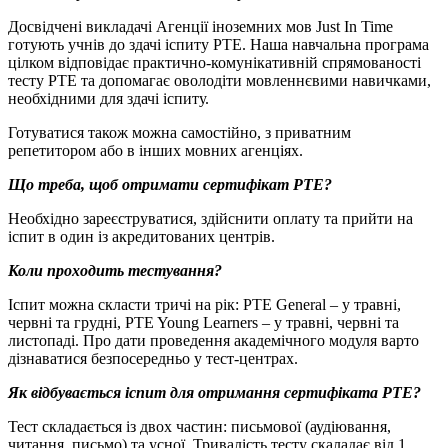
Досвідчені викладачі Агенції іноземних мов Just In Time
готують учнів до здачі іспиту PTE. Наша навчальна програма
цілком відповідає практично-комунікативній спрямованості
тесту РТЕ та допомагає оволодіти мовленнєвими навичками,
необхідними для здачі іспиту.
Готуватися також можна самостійно, з приватним
репетитором або в інших мовних агенціях.
Що треба, щоб отримати сертифікат
PTE?
Необхідно зареєструватися, здійснити оплату та прийти на
іспит в один із акредитованих центрів.
Коли проходить тестування?
Іспит можна скласти тричі на рік: PTE General – у травні,
червні та грудні, PTE Young Learners – у травні, червні та
листопаді. Про дати проведення академічного модуля варто
дізнаватися безпосередньо у тест-центрах.
Як відбувається іспит для отримання сертифіката
PTE?
Тест складається із двох частин: письмової (аудіювання,
читання, письмо) та усної. Тривалість тесту скаладає від 1