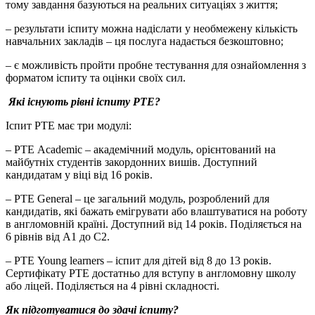
тому завдання базуються на реальних ситуаціях з життя;
– результати іспиту можна надіслати у необмежену кількість
навчальних закладів – ця послуга надається безкоштовно;
– є можливість пройти пробне тестування для ознайомлення з
форматом іспиту та оцінки своїх сил.
Які існують рівні іспиту
PTE?
Іспит PTE має три модулі:
– РТЕ Academic – академічний модуль, орієнтований на
майбутніх студентів закордонних вишів. Доступний
кандидатам у віці від 16 років.
– РТЕ General – це загальний модуль, розроблений для
кандидатів, які бажать емігрувати або влаштуватися на роботу
в англомовній країні. Доступний від 14 років. Поділяється на
6 рівнів від А1 до С2.
– РТЕ Young learners – іспит для дітей від 8 до 13 років.
Сертифікату PTE достатньо для вступу в англомовну школу
або ліцей. Поділяється на 4 рівні складності.
Як підготуватися до здачі іспиту?