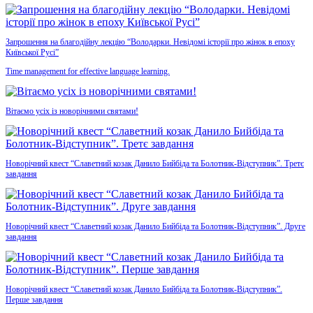
Запрошення на благодійну лекцію “Володарки. Невідомі історії про жінок в епоху
Київської Русі”
Time management for effective language learning.
Вітаємо усіх із новорічними святами!
Новорічний квест “Славетний козак Данило Бийбіда та Болотник-Відступник”. Третє
завдання
Новорічний квест “Славетний козак Данило Бийбіда та Болотник-Відступник”. Друге
завдання
Новорічний квест “Славетний козак Данило Бийбіда та Болотник-Відступник”.
Перше завдання