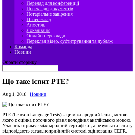
Перелад для конференцій
Переклади документів
Нотаріальне завірення
IT переклад
Апостіль
Локалізація
Онлайн переклади
Переклад відео, субтитрування та дубляж
Команда
Новини
Обрати сторінку
Що таке іспит PTE?
Aug 1, 2018
|
Новини
PTE (Pearson Language Tests) – це мiжнародний іспит, метою
якого є оцінка поточного рiвня володiння англійською мовою.
Учасник отримує міжнародний сертифікат, а результати іспиту
відповідають загальноприйнятій системі оцінювання CEFR.