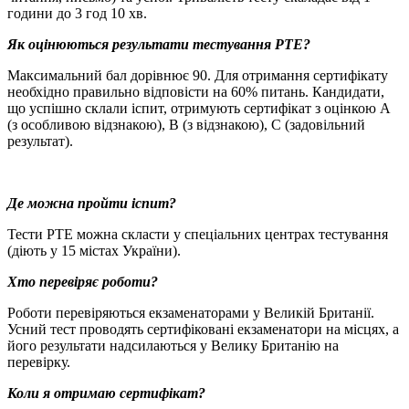
години до 3 год 10 хв.
Як оцінюються результати тестування
PTE
?
Максимальний бал дорівнює 90. Для отримання сертифікату
необхідно правильно відповісти на 60% питань. Кандидати,
що успішно склали іспит, отримують сертифікат з оцінкою А
(з особливою відзнакою), В (з відзнакою), С (задовільний
результат).
Де можна пройти іспит?
Тести PTE можна скласти у спецiальних центрах тестування
(діють у 15 містах України).
Хто перевіряє роботи?
Роботи перевіряються екзаменаторами у Великій Британії.
Усний тест проводять сертифіковані екзаменатори на місцях, а
його результати надсилаються у Велику Британію на
перевірку.
Коли я отримаю сертифікат?