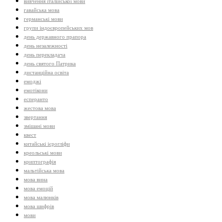
вивчення італійської мови
гавайська мова
германські мови
групи індоєвропейських мов
день державного прапора
день незалежності
день перекладача
день святого Патрика
дистанційна освіта
емоджі
емотікони
есперанто
жестова мова
звертання
змішані мови
квест
китайські ієрогліфи
креольські мови
криптографія
мальтійська мова
мова вина
мова емоцій
мова малюнків
мова шифрів
мови