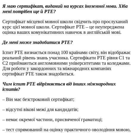
Я маю сертифікат, виданий на курсах іноземної мови. Хіба
мені потрібен ще й
PTE?
Сертифікат місцевої мовної школи свідчить про прослуханий
курс цієї мовної школи. Сертифікат PTE – це неупереджена
оцінка ваших комунікативних навичок в англійській мові.
Де мені може знадобитися
PTE?
Іспит PTE визнається понад 100 країнами світу, він відображає
реальний рівень знань учасника. Сертифікати PTE рівня С1 та
С2 приймаються англомовними університетами та коледжами.
Для роботи у закордонних та міжнародних компаніях
сертифікат РТЕ також знадобиться.
Чим іспит
PTE відрізняється від інших міжнародних
іспитів?
– Він має безстроковий сертифікат;
– відсутні вікові межі для кандидатів;
– немає окремої частини, присвяченої граматиці;
– тест спрямований на оцінку практичного оволодіння мовою,