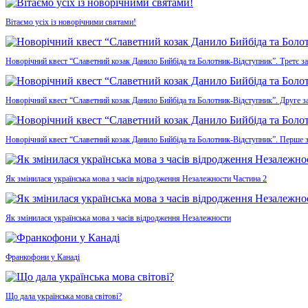
Вітаємо усіх із новорічними святами!
Новорічний квест “Славетний козак Данило Бийбіда та Болотник-Відступник”. Третє з
Новорічний квест “Славетний козак Данило Бийбіда та Болотник-Відступник”. Друге з
Новорічний квест “Славетний козак Данило Бийбіда та Болотник-Відступник”. Перше 
Як змінилася українська мова з часів відродження Незалежности Частина 2
Як змінилася українська мова з часів відродження Незалежности
Франкофони у Канаді
Що дала українська мова світові?