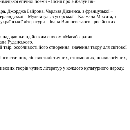
німецької епічної поеми «Пісня про Нібелунгів».
піра, Джорджа Байрона, Чарльза Діккенса, з французької –
ерландської – Мультатулі, з угорської – Калмана Міксата, з
 української літератури – Івана Вишневського і російських
ав над давньоіндійським епосом «Магабгарата».
ана Руданського.
 твір, особливості його створення, значення твору для світової
лінгвістичних, лінгвостилістичних, етномовних, психологічних,
ивових творів чужих літератур у кождого культурного народу,