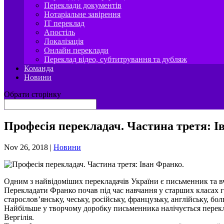
Переклади документів
Нотаріальне завірення
IT переклад
Апостіль
Локалізація
Онлайн переклади
Переклад відео, субтитрування та дубляж
Команда
Новини
Обрати сторінку
Професія перекладач. Частина третя: І
Nov 26, 2018
|
Новини
Одним з найвідоміших перекладачів України є письменник та вч
Перекладати Франко почав під час навчання у старших класах гім
старослов’янську, чеську, російську, французьку, англійську, болг
Найбільше у творчому доробку письменника налічується переклад
Вергілія.