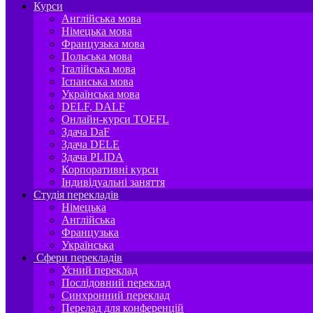
Курси
Англійська мова
Німецька мова
Французька мова
Польська мова
Італійська мова
Іспанська мова
Українська мова
DELF, DALF
Онлайн-курси TOEFL
Здача DaF
Здача DELE
Здача PLIDA
Корпоративні курси
Індивідуальні заняття
Студія перекладів
Німецька
Англійська
Французька
Українська
Сфери перекладів
Усний переклад
Послідовний переклад
Синхронний переклад
Перелад для конференцій