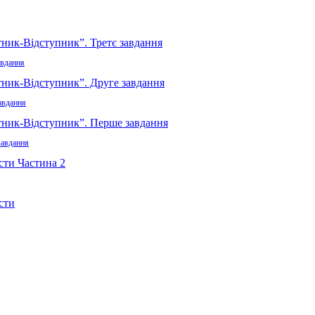
авдання
авдання
завдання