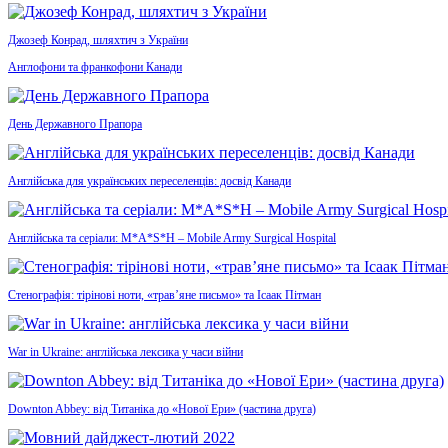
Джозеф Конрад, шляхтич з України
Англофони та франкофони Канади
День Державного Прапора
Англійська для українських переселенців: досвід Канади
Англійська та серіали: M*A*S*H – Mobile Army Surgical Hospital
Стенографія: тірінові ноти, «трав’яне письмо» та Ісаак Пітман
War in Ukraine: англійська лексика у часи війни
Downton Abbey: від Титаніка до «Нової Ери» (частина друга)