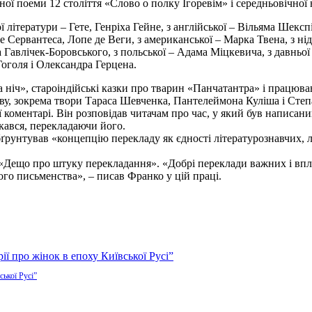
ої поеми 12 століття «Слово о полку Ігоревім» і середньовічної 
ї літератури – Гете, Генріха Гейне, з англійської – Вільяма Шекс
е Сервантеса, Лопе де Веги, з американської – Марка Твена, з нід
ла Гавлічек-Боровського, з польської – Адама Міцкевича, з давньої
оголя і Олександра Герцена.
на ніч», староіндійські казки про тварин «Панчатантра» і працюв
ову, зокрема твори Тараса Шевченка, Пантелеймона Куліша і Степ
коментарі. Він розповідав читачам про час, у який був написаний
икався, перекладаючи його.
ґрунтував «концепцію перекладу як єдності літературознавчих, 
 «Дещо про штуку перекладання». «Добрі переклади важних і впл
го письменства», – писав Франко у цій праці.
ської Русі”