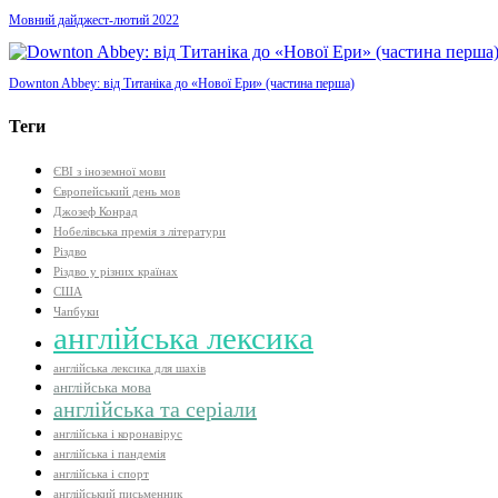
Мовний дайджест-лютий 2022
Downton Abbey: від Титаніка до «Нової Ери» (частина перша)
Теги
ЄВІ з іноземної мови
Європейський день мов
Джозеф Конрад
Нобелівська премія з літератури
Різдво
Різдво у різних країнах
США
Чапбуки
англійська лексика
англійська лексика для шахів
англійська мова
англійська та серіали
англійська і коронавірус
англійська і пандемія
англійська і спорт
англійський письменник