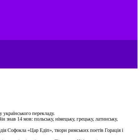
у українського перекладу.
н знав 14 мов: польську, німецьку, грецьку, латинську,
едія Софокла «Цар Едіп», твори римських поетів Горація і