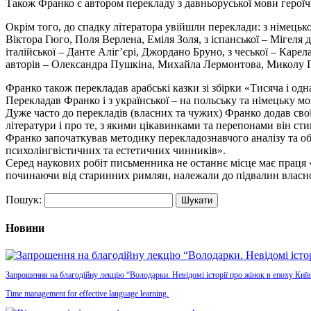
Також Франко є автором перекладу з давньоруської мови героїчн
Окрім того, до спадку літератора увійшли переклади: з німецько
Віктора Гюго, Поля Верлена, Еміля Золя, з іспанської – Мігеля д
італійської – Данте Аліг’єрі, Джордано Бруно, з чеської – Каре
авторів – Олександра Пушкіна, Михайла Лермонтова, Миколу Г
Франко також перекладав арабські казки зі збірки «Тисяча і од
Перекладав Франко і з української – на польську та німецьку м
Дуже часто до перекладів (власних та чужих) Франко додав свої 
літератури і про те, з якими цікавинками та перепонами він ст
Франко започаткував методику перекладознавчого аналізу та об
психолінгвістичних та естетичних чинників».
Серед наукових робіт письменника не останнє місце має праця
починаючи від старинних римлян, належали до підвалин власно
Пошук:
Новини
Запрошення на благодійну лекцію “Володарки. Невідомі історії про жінок в епоху Київ
Time management for effective language learning.