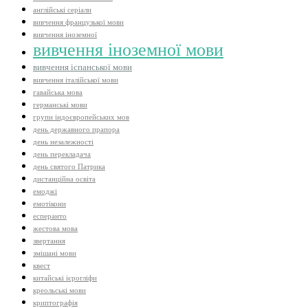
англійські серіали
вивчення французької мови
вивчення іноземної
вивчення іноземної мови
вивчення іспанської мови
вивчення італійської мови
гавайська мова
германські мови
групи індоєвропейських мов
день державного прапора
день незалежності
день перекладача
день святого Патрика
дистанційна освіта
емоджі
емотікони
есперанто
жестова мова
звертання
змішані мови
квест
китайські ієрогліфи
креольські мови
криптографія