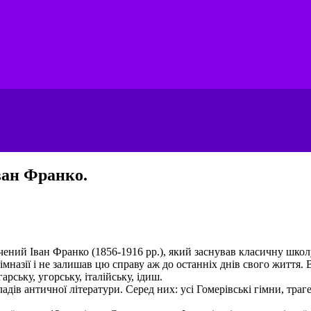
ван Франко.
ений Іван Франко (1856-1916 рр.), який заснував класичну школ
назії і не залишав цю справу аж до останніх днів свого життя. Ві
арську, угорську, італійську, ідиш.
ів античної літератури. Серед них: усі Гомерівські гімни, траг