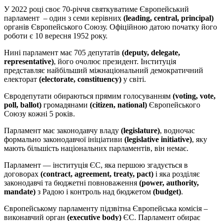
У 2022 році своє 70-річчя святкуватиме Європейський
парламент – один з семи керівних
(leading, central, principal)
органів Європейського Союзу. Офіційною датою початку його
роботи є 10 вересня 1952 року.
Нині парламент має 705 депутатів
(deputy, delegate,
representative)
, його очолює президент. Інституція
представляє найбільший міжнаціональний демократичний
електорат
(electorate, constituency)
у світі.
Євродепутати обираються прямим голосуванням
(voting, vote,
poll, ballot)
громадянами
(citizen, national)
Європейського
Союзу кожні 5 років.
Парламент має законодавчу владу
(legislature)
, водночас
формально законодавчої ініціативи
(legislative initiative)
, яку
мають більшість національних парламентів, він немає.
Парламент — інституція ЄС, яка першою згадується в
договорах
(contract, agreement, treaty, pact)
і яка розділяє
законодавчі та бюджетні повноваження
(power, authority,
mandate)
з Радою і контроль над бюджетом
(budget)
.
Європейському парламенту підзвітна Європейська комісія –
виконавчий орган
(executive body)
ЄС. Парламент обирає