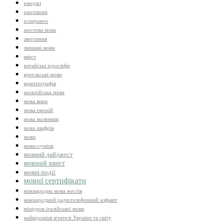
емоджі
емотікони
есперанто
жестова мова
звертання
змішані мови
квест
китайські ієрогліфи
креольські мови
криптографія
мальтійська мова
мова вина
мова емоцій
мова малюнків
мова шифрів
мови
мови-суміші
мовний дайджест
мовний квест
мовні події
мовні сертифікати
міжнародна мова жестів
міжнародний радіотелефонний алфавіт
мініурок італійської мови
найвідоміші вчителі України та світу