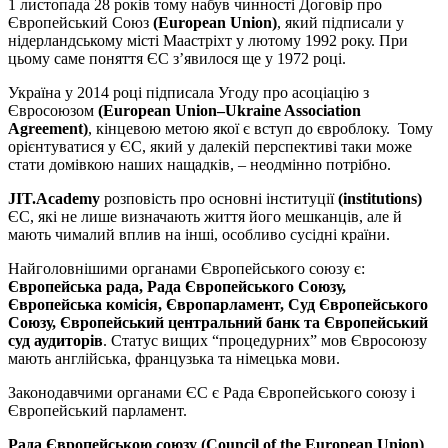
1 листопада 28 років тому набув чинності Договір про
Європейський Союз
(European Union)
, який підписали у
нідерландському місті Маастріхт у лютому 1992 року. При
цьому саме поняття ЄС з’явилося ще у 1972 році.
Україна у 2014 році підписала Угоду про асоціацію з
Євросоюзом
(European Union–Ukraine Association
Agreement)
, кінцевою метою якої є вступ до євроблоку. Тому
орієнтуватися у ЄС, який у далекій перспективі таки може
стати домівкою наших нащадків, – неодмінно потрібно.
JIT.Academy
розповість про основні інституції
(institution
s)
ЄС, які не лише визначають життя його мешканців, але й
мають чималий вплив на інші, особливо сусідні країни.
Найголовнішими органами Європейського союзу є:
Європейська рада, Рада Європейського Союзу,
Європейська комісія, Європарламент,
Суд Європейського
Союзу, Європейський центральний банк та Європейський
суд аудиторів
. Статус вищих “процедурних” мов Євросоюзу
мають англійська, французька та німецька мови.
Законодавчими органами ЄС є Рада Європейського союзу і
Європейський парламент.
Рада Європейською союзу (Council of the European Union)