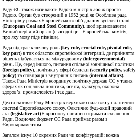
Раду ЄС також називають Радою міністрів або ж просто
Радою. Орган був створений в 1952 році як Особлива рада
міністрів у рамках Європейського об’єднання вугілля і сталі
(European Coal and Steel Community)
, щоб врівноважити
Вищий керівний орган (сьогодні це – Європейська комісія,
про яку мову піде пізніше).
Рада відіграє ключову роль
(key role, crucial role, pivotal role,
key part)
в тих областях європейської інтеграції, де прийняття
рішень відбувається на міжурядовому
(intergovernmental)
рівні. Це, серед іншого, питання спільної зовнішньої політики
(
foreign policy)
, політика у сфері безпеки
(security policy, safety
policy)
та співпраця з внутрішніх питань
(internal affairs)
.
Також Рада Міністрів координує політику держав ЄС у таких
сферах як соціальна політика, освіта, культура, охорона
здоров’я, промисловість і так далі.
Дехто називає Раду Міністрів верхньою палатою у політичній
системі Європейського союзу. Фактично будь-який правовий
акт
(
legislative act)
Євросоюзу повинен отримати схвалення
Ради. Водночас бюджет ЄС Рада приймає разом з
Європарламентом.
Загалом існує 10 окремих Ради чи конфігурацій: кожна