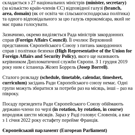
складається з 27 національних міністрів
(minister, secretary)
(за кількістю країн-членів ЄС) відповідної галузі
(branch,
area, domain)
(як от освіта чи сільськогосподарська політика)
та одного відповідального за цю галузь єврокомісара, який не
має права голосувати.
Зазначимо, окремо виділяється Рада міністрів закордонних
справ
(Foreign Affairs Council)
. Її очолює Верховний
представник Європейського Союзу з питань закордонних
справ і політики безпеки
(High Representative of the Union for
Foreign Affairs and Security Policy)
, якого ще називають
керівником Дипломатичної служби Європи. З 1 грудня 2019
року ним є іспанець Жозеп Боррель
(Josep Borrell)
.
Сталого розкладу
(schedule, timetable, calendar, timesheet,
curriculum)
засідань Ради Європейського союзу немає. Одні
групи можуть збиратися за потреби раз на місяць, інші – раз на
півроку.
Посаду президента Ради Європейського Союзу обіймають
держави-члени по черзі
(in rotation, by rotation, in course)
впродовж шести місяців. Зараз у Раді головує Словенія, а вже
з 1 січня 2022 року естафету перейме Франція.
Європейський парламент (European Parliament)