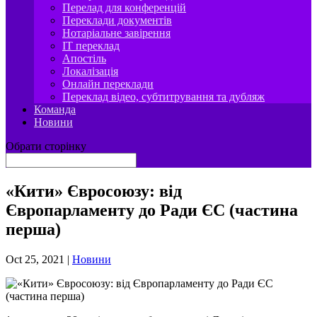
Перелад для конференцій
Переклади документів
Нотаріальне завірення
IT переклад
Апостіль
Локалізація
Онлайн переклади
Переклад відео, субтитрування та дубляж
Команда
Новини
Обрати сторінку
«Кити» Євросоюзу: від
Європарламенту до Ради ЄС (частина
перша)
Oct 25, 2021
|
Новини