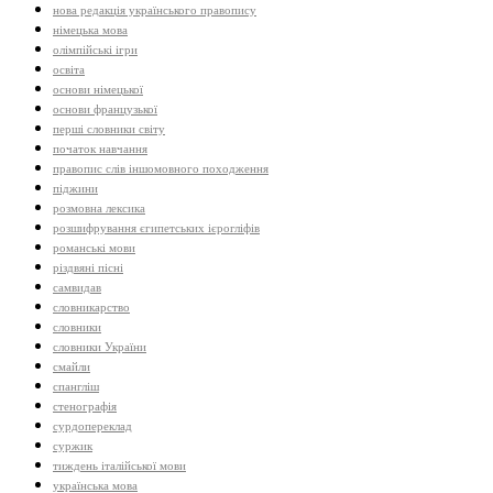
нова редакція українського правопису
німецька мова
олімпійські ігри
освіта
основи німецької
основи французької
перші словники світу
початок навчання
правопис слів іншомовного походження
піджини
розмовна лексика
розшифрування єгипетських ієрогліфів
романські мови
різдвяні пісні
самвидав
словникарство
словники
словники України
смайли
спангліш
стенографія
сурдопереклад
суржик
тиждень італійської мови
українська мова