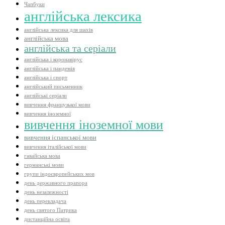
Чапбуки
англійська лексика
англійська лексика для шахів
англійська мова
англійська та серіали
англійська і коронавірус
англійська і пандемія
англійська і спорт
англійський письменник
англійські серіали
вивчення французької мови
вивчення іноземної
вивчення іноземної мови
вивчення іспанської мови
вивчення італійської мови
гавайська мова
германські мови
групи індоєвропейських мов
день державного прапора
день незалежності
день перекладача
день святого Патрика
дистанційна освіта