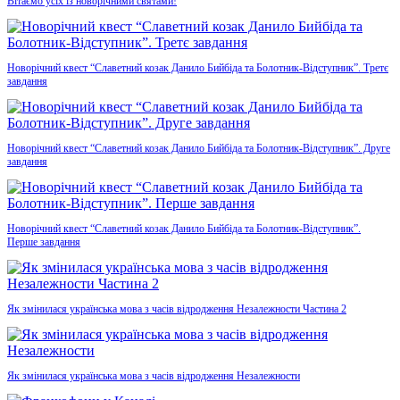
Вітаємо усіх із новорічними святами!
Новорічний квест “Славетний козак Данило Бийбіда та Болотник-Відступник”. Третє
завдання
Новорічний квест “Славетний козак Данило Бийбіда та Болотник-Відступник”. Друге
завдання
Новорічний квест “Славетний козак Данило Бийбіда та Болотник-Відступник”.
Перше завдання
Як змінилася українська мова з часів відродження Незалежности Частина 2
Як змінилася українська мова з часів відродження Незалежности