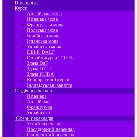
Про проект
Курси
Англійська мова
Німецька мова
Французька мова
Польська мова
Італійська мова
Іспанська мова
Українська мова
DELF, DALF
Онлайн-курси TOEFL
Здача DaF
Здача DELE
Здача PLIDA
Корпоративні курси
Індивідуальні заняття
Студія перекладів
Німецька
Англійська
Французька
Українська
Сфери перекладів
Усний переклад
Послідовний переклад
Синхронний переклад