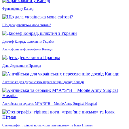
Франкофони у Канаді
Що дала українська мова світові?
Джозеф Конрад, шляхтич з України
Англофони та франкофони Канади
День Державного Прапора
Англійська для українських переселенців: досвід Канади
Англійська та серіали: M*A*S*H – Mobile Army Surgical Hospital
Стенографія: тірінові ноти, «трав’яне письмо» та Ісаак Пітман