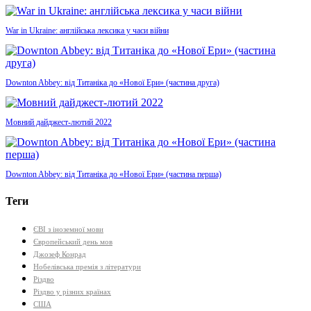
War in Ukraine: англійська лексика у часи війни
Downton Abbey: від Титаніка до «Нової Ери» (частина друга)
Мовний дайджест-лютий 2022
Downton Abbey: від Титаніка до «Нової Ери» (частина перша)
Теги
ЄВІ з іноземної мови
Європейський день мов
Джозеф Конрад
Нобелівська премія з літератури
Різдво
Різдво у різних країнах
США