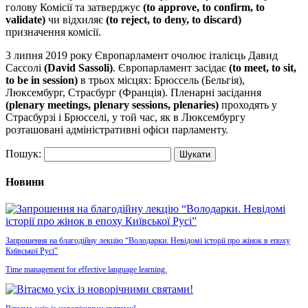
голову Комісії та затверджує
(
to approve,
to confirm,
to
validate)
чи відхиляє
(
to reject,
to deny,
to discard)
призначення комісії.
3 липня 2019 року Європарламент очолює італієць Давид
Сассолі
(David Sassoli)
. Європарламент засідає
(
to meet,
to sit,
to be in session
)
в трьох місцях: Брюссель (Бельгія),
Люксембург, Страсбург (Франція). Пленарні засідання
(plenary meetings, plenary sessions, plenaries)
проходять у
Страсбурзі і Брюсселі, у той час, як в Люксембургу
розташовані адміністративні офіси парламенту.
Пошук:
Новини
Запрошення на благодійну лекцію “Володарки. Невідомі історії про жінок в епоху
Київської Русі”
Time management for effective language learning.