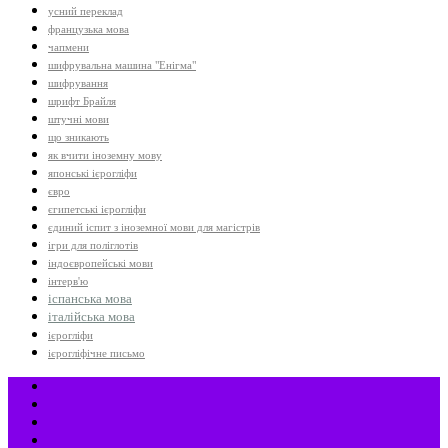
усний переклад
французька мова
чапмени
шифрувальна машина "Енігма"
шифрування
шрифт Брайля
штучні мови
що зникають
як вчити іноземну мову
японські ієрогліфи
євро
єгипетські ієрогліфи
єдиний іспит з іноземної мови для магістрів
ігри для поліглотів
індоєвропейські мови
інтерв'ю
іспанська мова
італійська мова
ієрогліфи
ієрогліфічне письмо