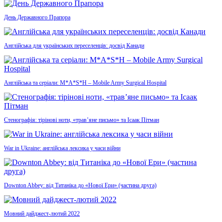
День Державного Прапора
Англійська для українських переселенців: досвід Канади
Англійська та серіали: M*A*S*H – Mobile Army Surgical Hospital
Стенографія: тірінові ноти, «трав’яне письмо» та Ісаак Пітман
War in Ukraine: англійська лексика у часи війни
Downton Abbey: від Титаніка до «Нової Ери» (частина друга)
Мовний дайджест-лютий 2022