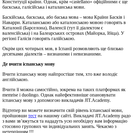
Конституції країни. Однак, крім «castellano» офіційними є ще
баскська, галісійська і каталанська мови.
Баскійська, баскська, або баська мова – мова Країни Басків і
Наварри. Каталанською або каталонською мовою говорять в
Каталонії (Барселона), Валенсії (тут її діалектом є
валенсійська) і на Балеарських островах (Майорка, Ібіца). У
регіоні Галісія говорять галійською.
Окрім цих чотирьох мов, в Іспанії розмовляють ще близько
десятками діалектів – визнаними і невизнаними.
Де вчити іспанську мову
Вчити іспанську мову найпростіше тим, хто вже володіє
англійською.
Вчити її можна самостійно, зокрема на таких платформах як
memrise і duolingo. Однак найефективніше опановувати
іспанську мову з допомогою викладачів JIT.Academy.
Відтепер ви можете визначити свій рівень іспанської мови,
пройшовши
тест
на нашому сайті. Викладачі JIT.Academy радо
з вами зв’яжуться та нададуть усю необхідну вам інформацію
стосовно групових чи індивідуальних занять. Чекаємо з
нетерпінням !!!