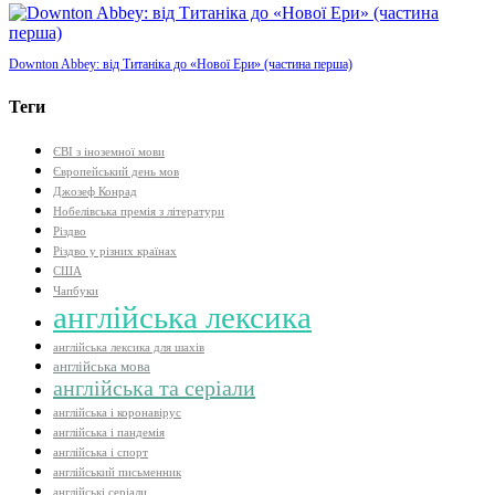
Downton Abbey: від Титаніка до «Нової Ери» (частина перша)
Теги
ЄВІ з іноземної мови
Європейський день мов
Джозеф Конрад
Нобелівська премія з літератури
Різдво
Різдво у різних країнах
США
Чапбуки
англійська лексика
англійська лексика для шахів
англійська мова
англійська та серіали
англійська і коронавірус
англійська і пандемія
англійська і спорт
англійський письменник
англійські серіали