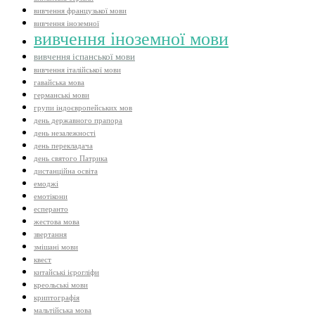
вивчення французької мови
вивчення іноземної
вивчення іноземної мови
вивчення іспанської мови
вивчення італійської мови
гавайська мова
германські мови
групи індоєвропейських мов
день державного прапора
день незалежності
день перекладача
день святого Патрика
дистанційна освіта
емоджі
емотікони
есперанто
жестова мова
звертання
змішані мови
квест
китайські ієрогліфи
креольські мови
криптографія
мальтійська мова