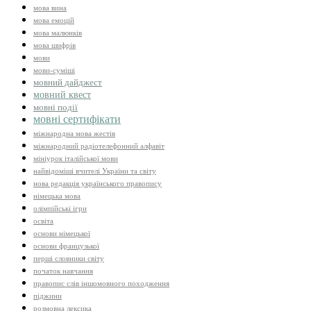
мова вина
мова емоцій
мова малюнків
мова шифрів
мови
мови-суміші
мовний дайджест
мовний квест
мовні події
мовні сертифікати
міжнародна мова жестів
міжнародний радіотелефонний алфавіт
мініурок італійської мови
найвідоміші вчителі України та світу
нова редакція українського правопису
німецька мова
олімпійські ігри
освіта
основи німецької
основи французької
перші словники світу
початок навчання
правопис слів іншомовного походження
піджини
розмовна лексика