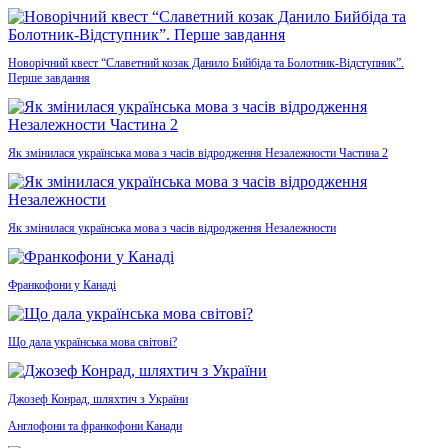
Новорічний квест “Славетний козак Данило Бийбіда та Болотник-Відступник”.
Перше завдання
Як змінилася українська мова з часів відродження Незалежности Частина 2
Як змінилася українська мова з часів відродження Незалежности
Франкофони у Канаді
Що дала українська мова світові?
Джозеф Конрад, шляхтич з України
Англофони та франкофони Канади