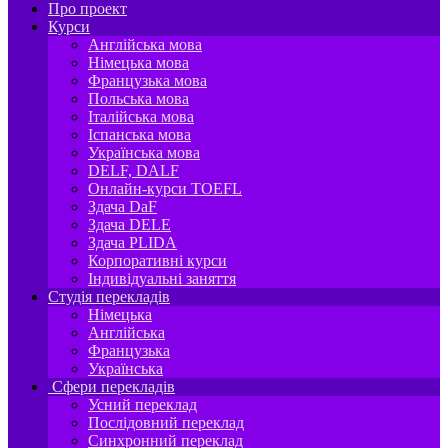
Про проект
Курси
Англійська мова
Німецька мова
Французька мова
Польська мова
Італійська мова
Іспанська мова
Українська мова
DELF, DALF
Онлайн-курси TOEFL
Здача DaF
Здача DELE
Здача PLIDA
Корпоративні курси
Індивідуальні заняття
Студія перекладів
Німецька
Англійська
Французька
Українська
Сфери перекладів
Усний переклад
Послідовний переклад
Синхронний переклад