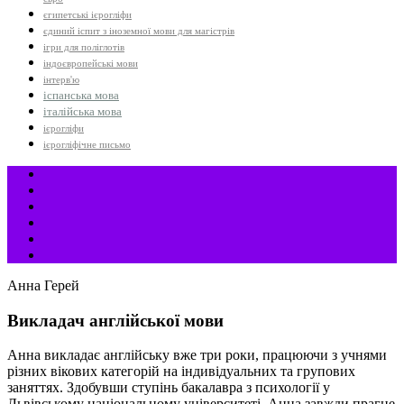
єгипетські ієрогліфи
єдиний іспит з іноземної мови для магістрів
ігри для поліглотів
індоєвропейські мови
інтерв'ю
іспанська мова
італійська мова
ієрогліфи
ієрогліфічне письмо
Анна Герей
Викладач англійської мови
Анна викладає англійську вже три роки, працюючи з учнями
різних вікових категорій на індивідуальних та групових
заняттях. Здобувши ступінь бакалавра з психології у
Львівському національному університеті, Анна завжди прагне