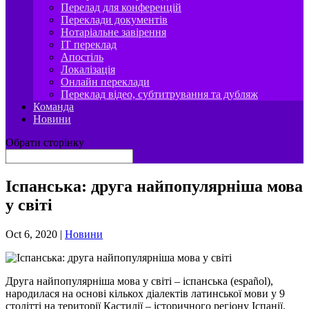
Перелад для конференцій
Переклади документів
Нотаріальне завірення
IT переклад
Апостіль
Локалізація
Онлайн переклади
Переклад відео, субтитрування та дубляж
Команда
Новини
Обрати сторінку
Іспанська: друга найпопулярніша мова
у світі
Oct 6, 2020
|
Новини
Друга найпопулярніша мова у світі – іспанська (español),
народилася на основі кількох діалектів латинської мови у 9
столітті на території Кастилії – історичного регіону Іспанії.