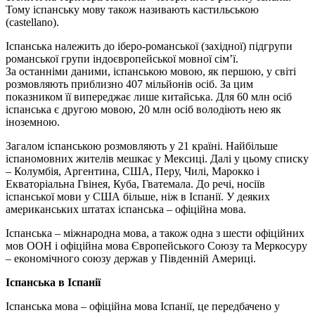
Тому іспанську мову також називають кастильською
(castellano).
Іспанська належить до іберо-романської (західної) підгрупи
романської групи індоєвропейської мовної сім’ї.
За останніми даними, іспанською мовою, як першою, у світі
розмовляють приблизно 407 мільйонів осіб. За цим
показником її випереджає лише китайська. Для 60 млн осіб
іспанська є другою мовою, 20 млн осіб володіють нею як
іноземною.
Загалом іспанською розмовляють у 21 країні. Найбільше
іспаномовних жителів мешкає у Мексиці. Далі у цьому списку
– Колумбія, Аргентина, США, Перу, Чилі, Марокко і
Екваторіальна Гвінея, Куба, Гватемала. До речі, носіїв
іспанської мови у США більше, ніж в Іспанії. У деяких
американських штатах іспанська – офіційна мова.
Іспанська – міжнародна мова, а також одна з шести офіційних
мов ООН і офіційна мова Європейського Союзу та Меркосуру
– економічного союзу держав у Південній Америці.
Іспанська в Іспанії
Іспанська мова – офіційна мова Іспанії, це передбачено у