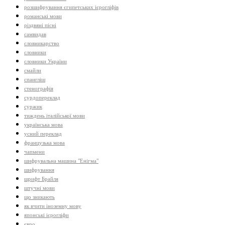
розшифрування єгипетських ієрогліфів
романські мови
різдвяні пісні
самвидав
словникарство
словники
словники України
смайли
спангліш
стенографія
сурдопереклад
суржик
тиждень італійської мови
українська мова
усний переклад
французька мова
чапмени
шифрувальна машина "Енігма"
шифрування
шрифт Брайля
штучні мови
що зникають
як вчити іноземну мову
японські ієрогліфи
євро