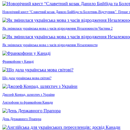
Новорічний квест “Славетний козак Данило Бийбіда та Болотник-Відступник”. Перше 
Як змінилася українська мова з часів відродження Незалежности Частина 2
Як змінилася українська мова з часів відродження Незалежности
Франкофони у Канаді
Що дала українська мова світові?
Джозеф Конрад, шляхтич з України
Англофони та франкофони Канади
День Державного Прапора