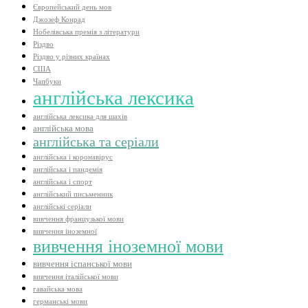
Європейський день мов
Джозеф Конрад
Нобелівська премія з літератури
Різдво
Різдво у різних країнах
США
Чапбуки
англійська лексика
англійська лексика для шахів
англійська мова
англійська та серіали
англійська і коронавірус
англійська і пандемія
англійська і спорт
англійський письменник
англійські серіали
вивчення французької мови
вивчення іноземної
вивчення іноземної мови
вивчення іспанської мови
вивчення італійської мови
гавайська мова
германські мови