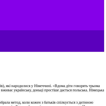
ів), які народилися у Німеччині. «Вдома діти говорять трьома
 вживає українську, доньці простіше дається польська. Німецька
обрала метод, коли кожен з батьків спілкується з дитиною