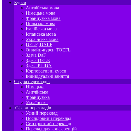
Курси
Англійська мова
Німецька мова
Французька мова
Польська мова
Італійська мова
Іспанська мова
Українська мова
DELF, DALF
Онлайн-курси TOEFL
Здача DaF
Здача DELE
Здача PLIDA
Корпоративні курси
Індивідуальні заняття
Студія перекладів
Німецька
Англійська
Французька
Українська
Сфери перекладів
Усний переклад
Послідовний переклад
Синхронний переклад
Перелад для конференцій