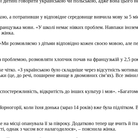
 дитині говорити українською чи польською, адже вона цього не 
ькою, а потрапивши у відповідне середовище вивчила мову за 5 мі
французька мови. «У школі немає ніяких проблем. Навпаки інозем
 жінка.
з. «Ми розмовляємо з дітьми відповідно кожен своєю мовою, але п
ла проблемою, розмовляти хлопчик почав на французькій у 2,5 рок
е чітко. «З українською було складніше через відсутність мотивац
зьки (це, до речі, поширене явище в двомовних сім
’
ях)
. Все зміни
 спостережливість, відкритість до інших культур і мов». «Багатом
орногорії, коли їхня донька (зараз 14 років) вже була підлітком. 
 на місці опанувала її за півроку. Додатково тепер ще вчить й іт
і, однак з часом все налагодилося», – пояснила жінка.