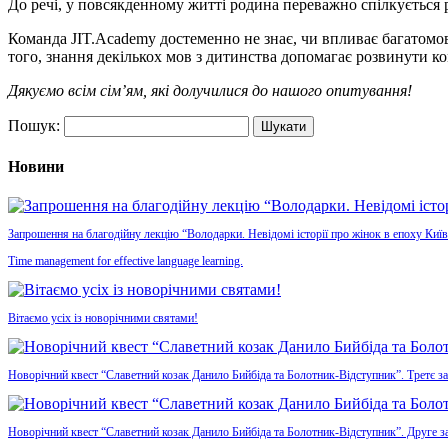
До речі, у повсякденному житті родина переважно спілкується 
Команда
JIT.Academy
достеменно не знає, чи впливає багатом
того, знання декількох мов з дитинства допомагає розвинути ко
Дякуємо всім сім’ям, які долучилися до нашого опитування!
Пошук:
Новини
Запрошення на благодійну лекцію “Володарки. Невідомі історії про жінок в епоху Київ
Time management for effective language learning.
Вітаємо усіх із новорічними святами!
Новорічний квест “Славетний козак Данило Бийбіда та Болотник-Відступник”. Третє з
Новорічний квест “Славетний козак Данило Бийбіда та Болотник-Відступник”. Друге з