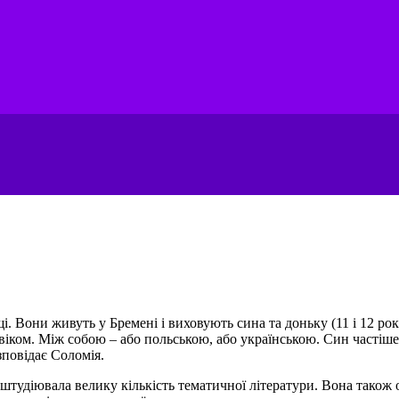
і. Вони живуть у Бремені і виховують сина та доньку (11 і 12 рок
віком. Між собою – або польською, або українською. Син частіше
зповідає Соломія.
оштудіювала велику кількість тематичної літератури. Вона також 