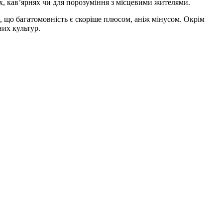
х, кав
’
ярнях чи для порозуміння з місцевими жителями.
, що багатомовність є скоріше плюсом, аніж мінусом. Окрім
них культур.