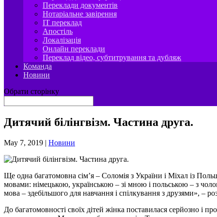
Переклади документів
Нотаріальне завірення
IT переклад
Апостіль
Локалізація
Онлайн переклади
Переклад відео, субтитрування та дубляж
Команда
Новини
Обрати сторінку
Дитячий білінгвізм. Частина друга.
May 7, 2019
|
Новини
Ще одна багатомовна сім’я – Соломія з України і Міхал із Польщ
мовами: німецькою, українською – зі мною і польською – з чоло
мова – здебільшого для навчання і спілкування з друзями», – ро
До багатомовності своїх дітей жінка поставилася серйозно і пр