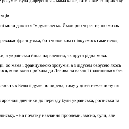
розуміє. Була диференція – мама каже, тато каже. Наприклад:
сяців.
ні мови даються їм дуже легко. Ймовірно через те, що мозок
ереважає французька, бо з чоловіком спілкуємось саме нею», –
и, а українська йшла паралельно, як друга рідна мова.
ії, бо мама і французькою зрозуміє, а з дідусем-бабусею якось
лося, коли вона приїхала до Львова на вакації і залишилася без
овність в Бельгії дуже поширена, тому у дітей немає почуття
В арсеналі дівчинки до переїзду були українська, російська та
алійську. «На початку навчання проблеми, звісно, були, але