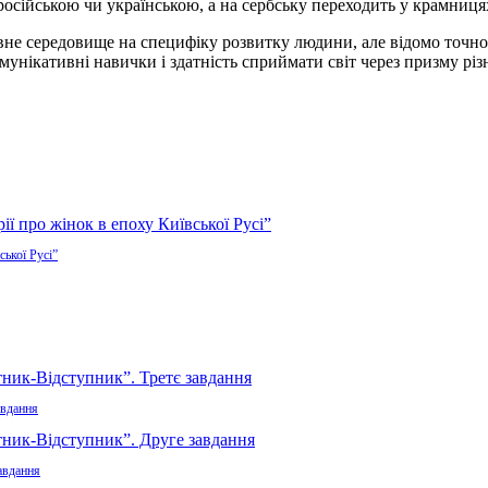
російською чи українською, а на сербську переходить у крамниця
овне середовище на специфіку розвитку
людини, але відомо точно
мунікативні навички і здатність сприймати світ через призму різ
ської Русі”
авдання
авдання