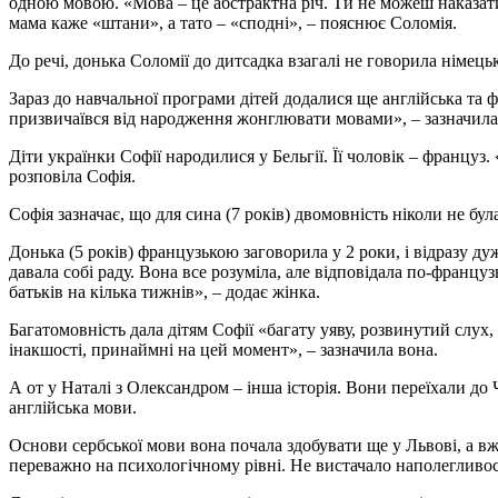
одною мовою. «Мова – це абстрактна річ. Ти не можеш наказати
мама каже «штани», а тато – «сподні», – пояснює Соломія.
До речі, донька Соломії до дитсадка взагалі не говорила німец
Зараз до навчальної програми дітей додалися ще англійська та 
призвичаївся від народження жонглювати мовами», – зазначила
Діти українки Софії народилися у Бельгії. Її чоловік – францу
розповіла Софія.
Софія зазначає, що для сина (7 років) двомовність ніколи не бу
Донька (5 років) французькою заговорила у 2 роки, і відразу дуж
давала собі раду. Вона все розуміла, але відповідала по-францу
батьків на кілька тижнів
», – додає жінка.
Багатомовність дала дітям Софії «багату уяву, розвинутий слух,
інакшості, принаймні на цей момент», – зазначила вона.
А от у Наталі з Олександром – інша історія. Вони переїхали до Ч
англійська мови.
Основи сербської мови вона почала здобувати ще у Львові, а вже
переважно на психологічному рівні. Не вистачало наполегливост