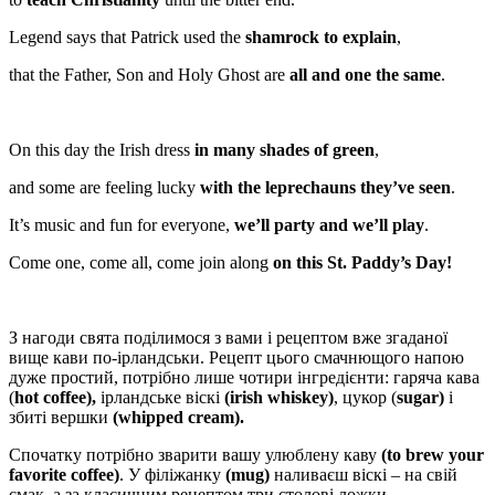
Legend says that Patrick used the
shamrock to explain
,
that the Father, Son and Holy Ghost are
all and one the same
.
On this day the Irish dress
in many shades of green
,
and some are feeling lucky
with the leprechauns they’ve seen
.
It’s music and fun for everyone,
we’ll party and we’ll play
.
Come one, come all, come join along
on this St. Paddy’s Day!
З нагоди свята поділимося з вами і рецептом вже згаданої
вище кави по-ірландськи. Рецепт цього смачнющого напою
дуже простий, потрібно лише чотири інгредієнти: гаряча кава
(
hot coffee),
ірландське віскі
(irish whiskey)
, цукор (
sugar)
і
збиті вершки
(whipped cream).
Спочатку потрібно зварити вашу улюблену каву
(to brew your
favorite coffee)
.
У філіжанку
(mug)
наливаєш віскі – на свій
смак, а за класичним рецептом три столові ложки