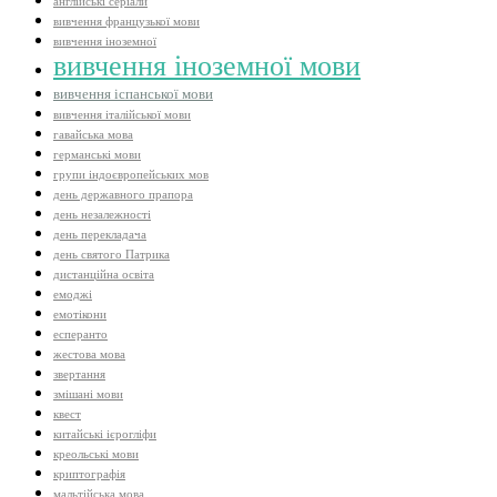
англійські серіали
вивчення французької мови
вивчення іноземної
вивчення іноземної мови
вивчення іспанської мови
вивчення італійської мови
гавайська мова
германські мови
групи індоєвропейських мов
день державного прапора
день незалежності
день перекладача
день святого Патрика
дистанційна освіта
емоджі
емотікони
есперанто
жестова мова
звертання
змішані мови
квест
китайські ієрогліфи
креольські мови
криптографія
мальтійська мова