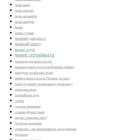
мова вина
мова емоцій
мова малюнків
мова шифрів
мови
мови-суміші
мовний дайджест
мовний квест
мовні події
мовні сертифікати
міжнародна мова жестів
міжнародний радіотелефонний алфавіт
мініурок італійської мови
найвідоміші вчителі України та світу
нова редакція українського правопису
німецька мова
олімпійські ігри
освіта
основи німецької
основи французької
перші словники світу
початок навчання
правопис слів іншомовного походження
піджини