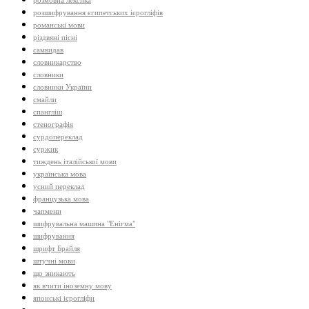
розмовна лексика
розшифрування єгипетських ієрогліфів
романські мови
різдвяні пісні
самвидав
словникарство
словники
словники України
смайли
спангліш
стенографія
сурдопереклад
суржик
тиждень італійської мови
українська мова
усний переклад
французька мова
чапмени
шифрувальна машина "Енігма"
шифрування
шрифт Брайля
штучні мови
що зникають
як вчити іноземну мову
японські ієрогліфи