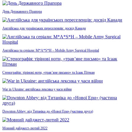
День Державного Прапора
Англійська для українських переселенців: досвід Канади
Англійська та серіали: M*A*S*H – Mobile Army Surgical Hospital
Стенографія: тірінові ноти, «трав’яне письмо» та Ісаак Пітман
War in Ukraine: англійська лексика у часи війни
Downton Abbey: від Титаніка до «Нової Ери» (частина друга)
Мовний дайджест-лютий 2022