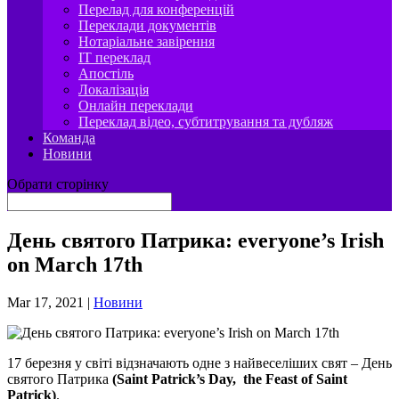
Перелад для конференцій
Переклади документів
Нотаріальне завірення
IT переклад
Апостіль
Локалізація
Онлайн переклади
Переклад відео, субтитрування та дубляж
Команда
Новини
Обрати сторінку
День святого Патрика: everyone’s Irish
on March 17th
Mar 17, 2021
|
Новини
17 березня у світі відзначають одне з найвеселіших свят – День
святого Патрика
(Saint Patrick’s Day, the Feast of Saint
Patrick)
.