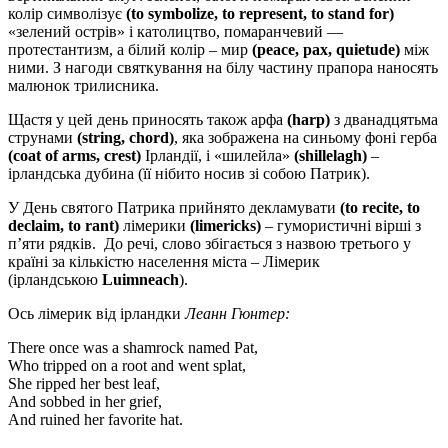
колір символізує
(to symbolize, to represent, to stand for)
«зелений острів» і католицтво, помаранчевий —
протестантизм, а білий колір – мир
(peace, pax, quietude)
між
ними. З нагоди святкування на білу частину прапора наносять
малюнок трилисника.
Щастя у цей день приносять також арфа
(harp)
з дванадцятьма
струнами
(string, chord)
, яка зображена
на синьому фоні герба
(coat of arms, crest)
Ірландії, і
«шилейла»
(shillelagh)
–
ірландська дубина (її нібито носив зі собою Патрик).
У День святого Патрика прийнято декламувати
(to recite, to
declaim, to rant)
лімерики
(limericks)
– гумористичні вірші з
п’яти рядків. До речі, слово збігається з назвою третього у
країні за кількістю населення міста –
Лімерик
(ірландською
Luimneach
).
Ось лімерик від ірландки
Леанн Гюнтер:
There once was a shamrock named Pat,
Who tripped on a root and went splat,
She ripped her best leaf,
And sobbed in her grief,
And ruined her favorite hat.