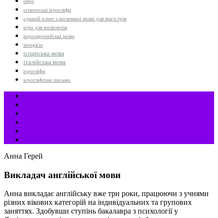
євро
єгипетські ієрогліфи
єдиний іспит з іноземної мови для магістрів
ігри для поліглотів
індоєвропейські мови
інтерв'ю
іспанська мова
італійська мова
ієрогліфи
ієрогліфічне письмо
Анна Герей
Викладач англійської мови
Анна викладає англійську вже три роки, працюючи з учнями
різних вікових категорій на індивідуальних та групових
заняттях. Здобувши ступінь бакалавра з психології у