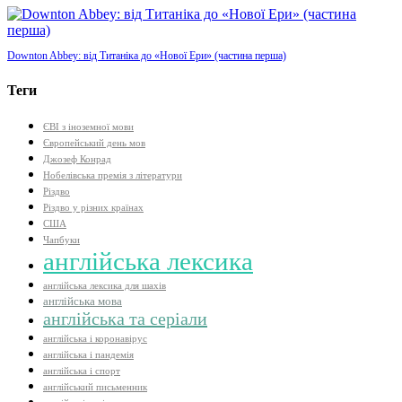
Downton Abbey: від Титаніка до «Нової Ери» (частина перша)
Теги
ЄВІ з іноземної мови
Європейський день мов
Джозеф Конрад
Нобелівська премія з літератури
Різдво
Різдво у різних країнах
США
Чапбуки
англійська лексика
англійська лексика для шахів
англійська мова
англійська та серіали
англійська і коронавірус
англійська і пандемія
англійська і спорт
англійський письменник