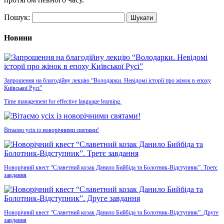
Пошук:
Новини
Запрошення на благодійну лекцію “Володарки. Невідомі історії про жінок в епоху
Київської Русі”
Time management for effective language learning.
Вітаємо усіх із новорічними святами!
Новорічний квест “Славетний козак Данило Бийбіда та Болотник-Відступник”. Третє
завдання
Новорічний квест “Славетний козак Данило Бийбіда та Болотник-Відступник”. Друге
завдання