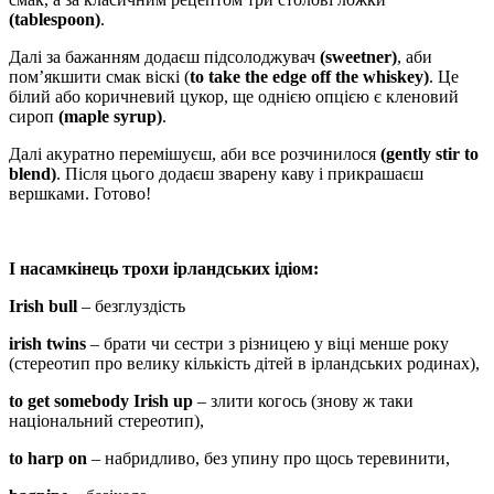
(tablespoon)
.
Далі за бажанням додаєш підсолоджувач
(sweetner)
, аби
пом’якшити смак віскі (
to
take the edge off the whiskey)
. Це
білий або коричневий цукор, ще однією опцією є кленовий
сироп
(maple syrup)
.
Далі акуратно перемішуєш, аби все розчинилося
(gently stir to
blend)
. Після цього додаєш зварену каву і прикрашаєш
вершками. Готово!
І насамкінець трохи ірландських ідіом:
Irish bull
– безглуздість
irish twins
– брати чи сестри з різницею у віці менше року
(стереотип про велику кількість дітей в ірландських родинах),
to get somebody Irish up
– злити когось (знову ж таки
національний стереотип),
to harp on
– набридливо, без упину про щось теревинити,