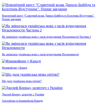
Новорічний квест “Славетний козак Данило Бийбіда та Болотник-Відступник”.
Перше завдання
Як змінилася українська мова з часів відродження Незалежности Частина 2
Як змінилася українська мова з часів відродження Незалежности
Франкофони у Канаді
Що дала українська мова світові?
Джозеф Конрад, шляхтич з України
Англофони та франкофони Канади