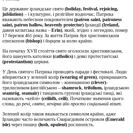
Це державне ірландське свято
(holiday, festival, rejoicing,
jubilation)
– і культурне, і релігійне водночас. Патрика
вважають небесним покровителем
(patron saint, patroness
saint, patron hallow, heavenly protector)
Ірландії
(Ireland,
давня кельтська назва –
Erin)
, який, згідно з легендою, помер
17 березня 461 року. За життя Патрик був християнським
єпископом
(bishop)
і борцем за волю країни.
На початку XVII століття свято оголосили християнським,
його шанують католики
(catholics)
і деякі протестантські
(protestantism)
церкви.
У День святого Патрика проводять паради і фестивалі. Люди
вбираються у зелений колір
(wearing of green)
, прикрашають
його ірландським символом – конюшиною
(clever)
-
трилисником
(
англійською –
shamrock
,
trifolium,
ірландською
seamróg
,
seamair)
і танцюють групові ірландські танці, які
називають «кейлі»
(ceilidh, ceili)
. Початкове значення цього
слова, до
речі, свято, вечірка
або
просто соціальний візит.
Зелений колір також вважається символом країни, адже
Ірландію часто величають Смарагдовим островом
(Emerald
isle)
через пишну
(lush, opulent)
рослинність.