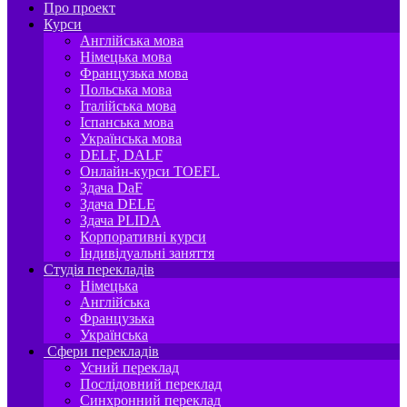
Про проект
Курси
Англійська мова
Німецька мова
Французька мова
Польська мова
Італійська мова
Іспанська мова
Українська мова
DELF, DALF
Онлайн-курси TOEFL
Здача DaF
Здача DELE
Здача PLIDA
Корпоративні курси
Індивідуальні заняття
Студія перекладів
Німецька
Англійська
Французька
Українська
Сфери перекладів
Усний переклад
Послідовний переклад
Синхронний переклад