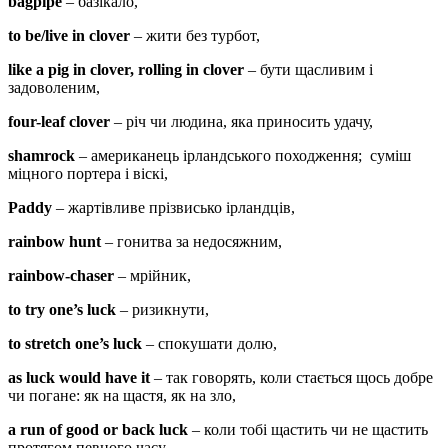
bagpipe
– базікало,
to be/live in clover
– жити без турбот,
like a pig in clover, rolling in clover
– бути щасливим і
задоволеним,
four-leaf clover
– річ чи людина, яка приносить удачу,
shamrock
– американець ірландського походження; суміш
міцного портера і віскі,
Paddy
– жартівливе прізвисько ірландців,
rainbow hunt
– гонитва за недосяжним,
rainbow-chaser
– мрійник,
to try one’s luck
– ризикнути,
to stretch one’s luck
– спокушати долю,
as luck would have it
– так говорять, коли стається щось добре
чи погане: як на щастя, як на зло,
a run of good or back luck
– коли тобі щастить чи не щастить
протягом певного часу.