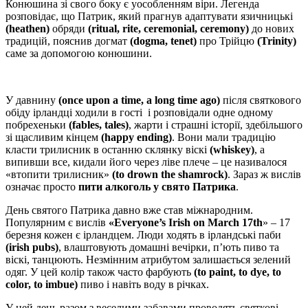
Конюшина зі свого боку є уособленням віри. Легенда
розповідає, що Патрик, який прагнув адаптувати язичницькі
(heathen)
обряди
(ritual, rite, ceremonial, ceremony)
до нових
традицій, пояснив догмат
(dogma, tenet)
про Трійцю
(Trinity)
саме за допомогою конюшини.
У давнину
(once upon a time, a long time ago)
після святкового
обіду ірландці ходили в гості і розповідали одне о
дному
побрехеньки
(fables, tales)
, жарти і страшні історії, здебільшого
зі щасливим кінцем
(happy ending)
. Вони мали традицію
класти трилисник в останню склянку віскі
(whiskey)
, а
випивши все, кидали його через ліве плече – це називалося
«втопити трилисник»
(to drown the shamrock)
. Зараз ж вислів
означає просто
пити алкоголь у свято Патрика
.
День святого Патрика давно вже став міжнародним.
Популярним є вислів
«Everyone’s Irish on March 17th
» – 17
березня кожен є ірландцем. Люди ходять в ірландські паби
(irish pubs)
, влаштовують домашні вечірки, п’ють пиво та
віскі, танцюють. Незмінним атрибутом залишається зелений
одяг. У цей колір також часто фарбують
(to paint, to dye, to
color, to imbue)
пиво і навіть воду в річках.
У цей день разом з веселими забавами проводять святкові