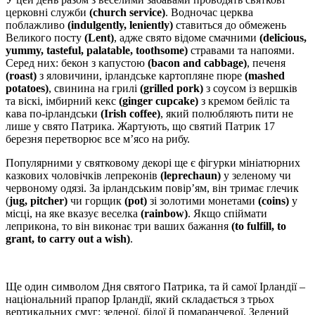
церковні служби
(church service)
. Водночас церква
поблажливо
(indulgently, leniently)
ставиться до обмежень
Великого посту
(Lent)
, адже свято відоме смачними
(delicious,
yummy, tasteful, palatable, toothsome)
стравами та напоями.
Серед них: бекон з капустою
(bacon and cabbage)
, печеня
(roast)
з яловичини, ірландське картопляне пюре
(mashed
potatoes)
, свинина на грилі
(grilled pork)
з соусом із вершків
та віскі, імбирний кекс
(ginger cupcake)
з кремом бейліс та
кава по-ірландськи
(Irish coffee)
, який полюбляють пити не
лише у свято Патрика. Жартують, що святий Патрик 17
березня перетворює все м’ясо на рибу.
Популярними у святковому декорі ще є фігурки мініатюрних
казкових чоловічків лепреконів
(leprechaun)
у зеленому чи
червоному одязі. За ірландським повір’ям, він тримає глечик
(
jug, pitcher)
чи горщик
(pot)
зі золотими монетами
(coins)
у
місці, на яке вказує веселка
(rainbow)
. Якщо спіймати
леприкона, то він виконає три ваших бажання
(to fulfill, to
grant, to carry out a wish)
.
Ще один символом Дня святого Патрика, та й самої Ірландії –
національний прапор Ірландії, який складається з трьох
вертикальних смуг: зеленої, білої й помаранчевої. Зелений