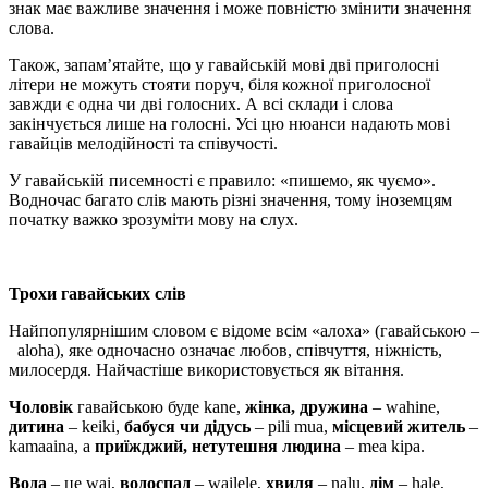
знак має важливе значення і може повністю змінити значення
слова.
Також, запам’ятайте, що у гавайській мові дві приголосні
літери не можуть стояти поруч, біля кожної приголосної
завжди є одна чи дві голосних. А всі склади і слова
закінчується лише на голосні. Усі цю нюанси надають мові
гавайців мелодійності та співучості.
У гавайській писемності є правило: «пишемо, як чуємо».
Водночас багато слів мають різні значення, тому іноземцям
початку важко зрозуміти мову на слух.
Трохи гавайських слів
Найпопулярнішим словом є відоме всім «алоха» (гавайською –
aloha), яке одночасно означає любов, співчуття, ніжність,
милосердя. Найчастіше використовується як вітання.
Чоловік
гавайською буде kane,
жінка, дружина
– wahine,
дитина
– keiki,
бабуся чи дідусь
– pili mua,
місцевий житель
–
kamaaina, а
приїжджий, нетутешня людина
– mea kipa.
Вода
– це wai,
водоспад
– wailele,
хвиля
– nalu,
дім
– hale,