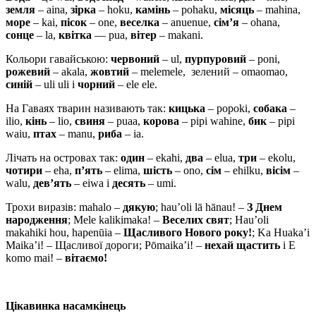
земля
– aina,
зірка
– hoku,
камінь
– pohaku,
місяць
– mahina,
море
– kai,
пісок
– one,
веселка
– anuenue,
сім’я
– ohana,
сонце
– la,
квітка
–– pua,
вітер
– makani.
Кольори гавайською:
червоний
– ul,
пурпуровий
– poni,
рожевий
– akala,
жовтий
– melemele, зелений – omaomao,
синій
– uli uli і
чорний
– ele ele.
На Гаваях тварин називають так:
кицька
– popoki,
собака
–
ilio,
кінь
– lio,
свиня
– puaa,
корова
– pipi wahine,
бик
– pipi
waiu,
птах
– manu,
риба
– ia.
Лічать на островах так:
один
– ekahi,
два
– elua,
три
– ekolu,
чотири
– eha,
п’ять
– elima,
шість
– ono,
сім
– ehilku,
вісім
–
walu,
дев’ять
– eiwa і
десять
– umi.
Трохи виразів: mahalo –
дякую
; hau’oli lā hānau! –
З Днем
народження
; Mele kalikimaka! –
Веселих свят
; Hau’oli
makahiki hou, hapenūia –
Щасливого Нового року!
; Ka Huaka’i
Maika’i! – Щасливої дороги; Pōmaika’i! –
нехай щастить
і E
komo mai!
–
вітаємо!
Цікавинка насамкінець