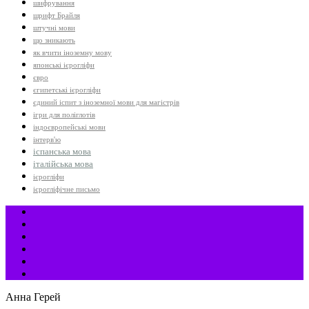
шифрування
шрифт Брайля
штучні мови
що зникають
як вчити іноземну мову
японські ієрогліфи
євро
єгипетські ієрогліфи
єдиний іспит з іноземної мови для магістрів
ігри для поліглотів
індоєвропейські мови
інтерв'ю
іспанська мова
італійська мова
ієрогліфи
ієрогліфічне письмо
Анна Герей