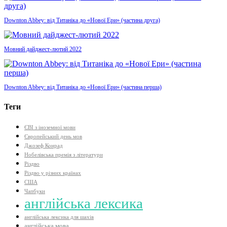
Downton Abbey: від Титаніка до «Нової Ери» (частина друга)
Мовний дайджест-лютий 2022
Downton Abbey: від Титаніка до «Нової Ери» (частина перша)
Теги
ЄВІ з іноземної мови
Європейський день мов
Джозеф Конрад
Нобелівська премія з літератури
Різдво
Різдво у різних країнах
США
Чапбуки
англійська лексика
англійська лексика для шахів
англійська мова