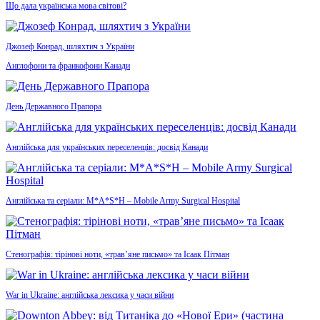
Що дала українська мова світові?
Джозеф Конрад, шляхтич з України
Англофони та франкофони Канади
День Державного Прапора
Англійська для українських переселенців: досвід Канади
Англійська та серіали: M*A*S*H – Mobile Army Surgical Hospital
Стенографія: тірінові ноти, «трав’яне письмо» та Ісаак Пітман
War in Ukraine: англійська лексика у часи війни