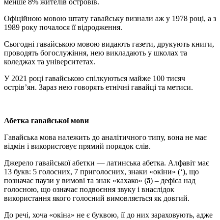
менше 8% жителів островів.
Офіційною мовою штату гавайську визнали аж у 1978 році, а з
1989 року почалося її відродження.
Сьогодні гавайською мовою видають газети, друкують книги,
проводять богослужіння, нею викладають у школах та
коледжах та університетах.
У 2021 році гавайською спілкуються майже 100 тисяч
острів’ян. Зараз нею говорять етнічні гавайці та метиси.
Абетка гавайської мови
Гавайська мова належить до аналітичного типу, вона не має
відмін і використовує прямий порядок слів.
Джерело гавайської абетки — латинська абетка. Алфавіт має
13 букв: 5 голосних, 7 приголосних, знаки «окіни» (‘), що
позначає паузи у вимові та знак «кахако» (ā) – дефіса над
голосною, що означає подвоєння звуку і внаслідок
використання якого голосний вимовляється як довгий.
До речі, хоча «окіна» не є буквою, її до них зараховують, адже