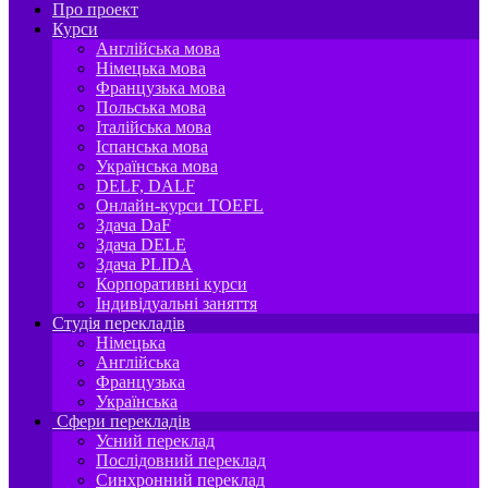
Про проект
Курси
Англійська мова
Німецька мова
Французька мова
Польська мова
Італійська мова
Іспанська мова
Українська мова
DELF, DALF
Онлайн-курси TOEFL
Здача DaF
Здача DELE
Здача PLIDA
Корпоративні курси
Індивідуальні заняття
Студія перекладів
Німецька
Англійська
Французька
Українська
Сфери перекладів
Усний переклад
Послідовний переклад
Синхронний переклад