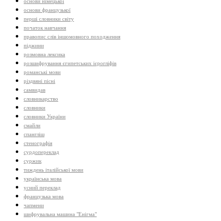
основи німецької
основи французької
перші словники світу
початок навчання
правопис слів іншомовного походження
піджини
розмовна лексика
розшифрування єгипетських ієрогліфів
романські мови
різдвяні пісні
самвидав
словникарство
словники
словники України
смайли
спангліш
стенографія
сурдопереклад
суржик
тиждень італійської мови
українська мова
усний переклад
французька мова
чапмени
шифрувальна машина "Енігма"