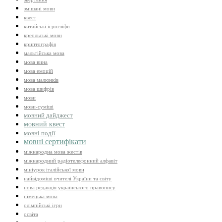
змішані мови
квест
китайські ієрогліфи
креольські мови
криптографія
мальтійська мова
мова вина
мова емоцій
мова малюнків
мова шифрів
мови
мови-суміші
мовний дайджест
мовний квест
мовні події
мовні сертифікати
міжнародна мова жестів
міжнародний радіотелефонний алфавіт
мініурок італійської мови
найвідоміші вчителі України та світу
нова редакція українського правопису
німецька мова
олімпійські ігри
освіта