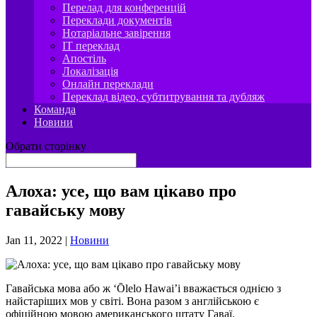
Перелад для конференцій
Переклади документів
Нотаріальне завірення
IT переклад
Апостіль
Локалізація
Онлайн переклади
Переклад відео, субтитрування та дубляж
Команда
Новини
Обрати сторінку
Алоха: усе, що вам цікаво про
гавайську мову
Jan 11, 2022
|
Новини
Гавайська мова або ж ‘Ōlelo Hawai’i вважається однією з
найстаріших мов у світі. Вона разом з англійською є
офіційною мовою американського штату Гаваї.