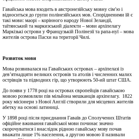
Гавайська мова входить в австронезійську мовну сім’ю і
відноситься до групи полінезійських мов. Спорідненими їй є
такі мови: маорі – корінного народу Нової Зеландії,
таїтянський та маркизський діалекти – мови архіпелагу
Маркізькі острови у Французькій Полінезії та рапа-нуї – мова
жителів острова Пасхи на території Чилі.
Розвиток мови
Мова розвивалася на Гавайських островах – архіпелазі із
дев’ятнадцяти великих островів та атолів і численних малих
острівців та підводних гір, що утворюють 50-ий штат США.
До появи у 1778 році на островах європейців гавайською
мовою розмовляли пів мільйона мешканців архіпелагу. 1822
року місіонери з Нової Англії створили для місцевих жителів
абетку на основі латиниці.
У 1898 році після приєднання Гаваїв до Сполучених Штатів
офіційне вживання гавайської мови починає значно
скорочуватися і внаслідок рідною гавайську мову почав
вважати лише 1% населення, а другою мовою її називали