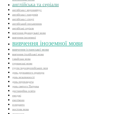
англійська та серіали
англійська і коронавірус
англійська і пандемія
англійська і спорт
англійський письменник
англійські серіали
вивчення французької мови
вивчення іноземної
вивчення іноземної мови
вивчення іспанської мови
вивчення італійської мови
гавайська мова
германські мови
групи індоєвропейських мов
день державного прапора
день незалежності
день перекладача
день святого Патрика
дистанційна освіта
емоджі
емотікони
есперанто
жестова мова
звертання