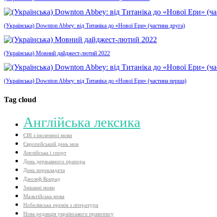
(Українська) Downton Abbey: від Титаніка до «Нової Ери» (частина друга)
(Українська) Мовний дайджест-лютий 2022
(Українська) Downton Abbey: від Титаніка до «Нової Ери» (частина перша)
Tag cloud
Aнглійська лексика
ЄВІ з іноземної мови
Європейський день мов
Англійська і спорт
День державного прапора
День перекладача
Джозеф Конрад
Змішані мови
Мальтійська мова
Нобелівська премія з літератури
Нова редакція українського правопису