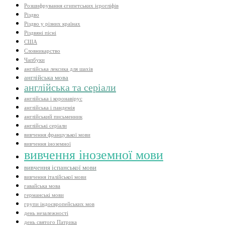
Розшифрування єгипетських ієрогліфів
Різдво
Різдво у різних країнах
Різдвяні пісні
США
Словникарство
Чапбуки
англійська лексика для шахів
англійська мова
англійська та серіали
англійська і коронавірус
англійська і пандемія
англійський письменник
англійські серіали
вивчення французької мови
вивчення іноземної
вивчення іноземної мови
вивчення іспанської мови
вивчення італійської мови
гавайська мова
германські мови
групи індоєвропейських мов
день незалежності
день святого Патрика