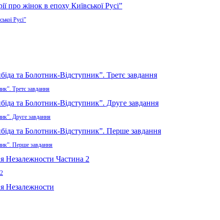
ської Русі”
ик”. Третє завдання
ник”. Друге завдання
ник”. Перше завдання
 2