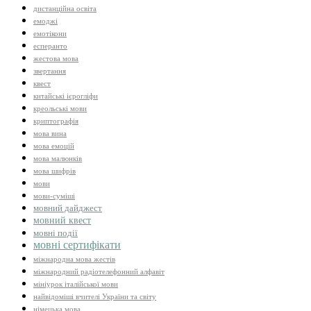
дистанційна освіта
емоджі
емотікони
есперанто
жестова мова
звертання
квест
китайські ієрогліфи
креольські мови
криптографія
мова вина
мова емоцій
мова малюнків
мова шифрів
мови
мови-суміші
мовний дайджест
мовний квест
мовні події
мовні сертифікати
міжнародна мова жестів
міжнародний радіотелефонний алфавіт
мініурок італійської мови
найвідоміші вчителі України та світу
німецька мова