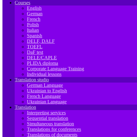
Courses
English
German
French
Polish
Italian
Spanish
DELF, DALF
TOEFL
DaF test
DELE/CAPLE
PLIDA diploma
Corporate Language Training
Individual lessons
Translation studio
German Language
Ukrainian to English
French Language
Ukrainian Language
Translation
Interpreting services
Sequential translation
Simultaneous translation
Translations for conferences
Translations of documents