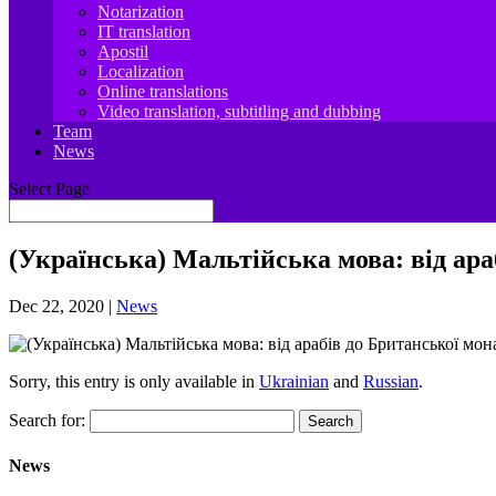
Notarization
IT translation
Apostil
Localization
Online translations
Video translation, subtitling and dubbing
Team
News
Select Page
(Українська) Мальтійська мова: від ара
Dec 22, 2020
|
News
Sorry, this entry is only available in
Ukrainian
and
Russian
.
Search for:
News