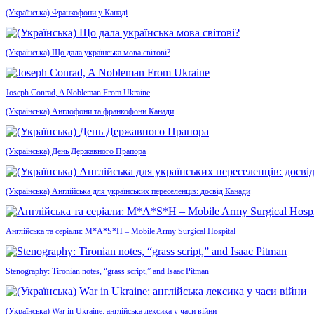
(Українська) Франкофони у Канаді
(Українська) Що дала українська мова світові?
Joseph Conrad, A Nobleman From Ukraine
(Українська) Англофони та франкофони Канади
(Українська) День Державного Прапора
(Українська) Англійська для українських переселенців: досвід Канади
Англійська та серіали: M*A*S*H – Mobile Army Surgical Hospital
Stenography: Tironian notes, “grass script,” and Isaac Pitman
(Українська) War in Ukraine: англійська лексика у часи війни