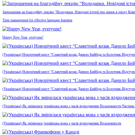
Запрошення на благодійну лекцію “Володарки. Невідомі історії про жінок в епоху Київ
Time management for effective language learning
Happy New Year, everyone!
(Українська) Новорічний квест “Славетний козак Данило Бийбіда та Болотник-Відступн
(Українська) Новорічний квест “Славетний козак Данило Бийбіда та Болотник-Відступ
(Українська) Новорічний квест “Славетний козак Данило Бийбіда та Болотник-Відступ
(Українська) Як змінилася українська мова з часів відродження Незалежности Частина
(Українська) Як змінилася українська мова з часів відродження Незалежности