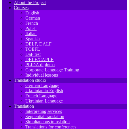
About the Project
Courses
English
German
French
Polish
Italian
Spanish
DELF, DALF
TOEFL
DaF test
DELE/CAPLE
PLIDA diploma
Corporate Language Training
Individual lessons
Translation studio
German Language
Ukrainian to English
French Language
Ukrainian Language
Translation
Interpreting services
Sequential translation
Simultaneous translation
Translations for conferences