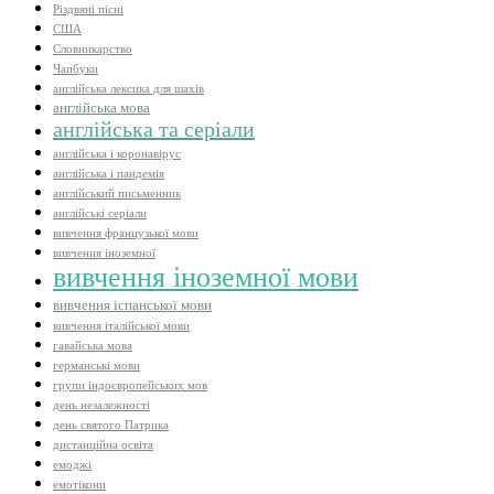
Різдвяні пісні
США
Словникарство
Чапбуки
англійська лексика для шахів
англійська мова
англійська та серіали
англійська і коронавірус
англійська і пандемія
англійський письменник
англійські серіали
вивчення французької мови
вивчення іноземної
вивчення іноземної мови
вивчення іспанської мови
вивчення італійської мови
гавайська мова
германські мови
групи індоєвропейських мов
день незалежності
день святого Патрика
дистанційна освіта
емоджі
емотікони