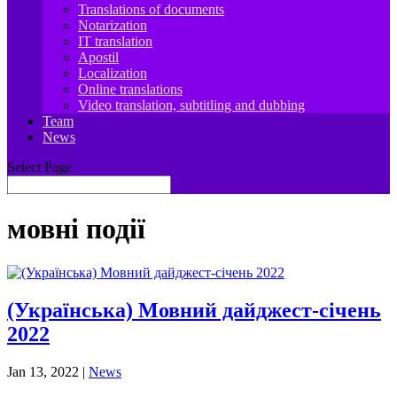
Translations of documents
Notarization
IT translation
Apostil
Localization
Online translations
Video translation, subtitling and dubbing
Team
News
Select Page
мовні події
(Українська) Мовний дайджест-січень
2022
Jan 13, 2022
|
News