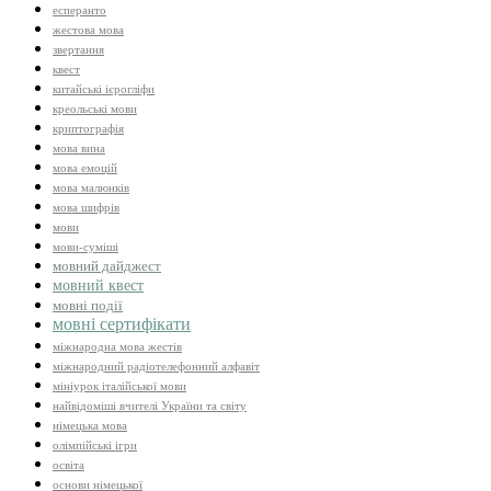
есперанто
жестова мова
звертання
квест
китайські ієрогліфи
креольські мови
криптографія
мова вина
мова емоцій
мова малюнків
мова шифрів
мови
мови-суміші
мовний дайджест
мовний квест
мовні події
мовні сертифікати
міжнародна мова жестів
міжнародний радіотелефонний алфавіт
мініурок італійської мови
найвідоміші вчителі України та світу
німецька мова
олімпійські ігри
освіта
основи німецької