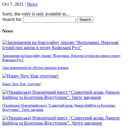
Oct 7, 2021
|
News
Sorry, this entry is only available in...
Search for:
News
Запрошення на благодійну лекцію “Володарки. Невідомі історії про жінок в епоху
Київської Русі”
Time management for effective language learning
Happy New Year, everyone!
(Українська) Новорічний квест “Славетний козак Данило Бийбіда та Болотник-
Відступник”. Третє завдання