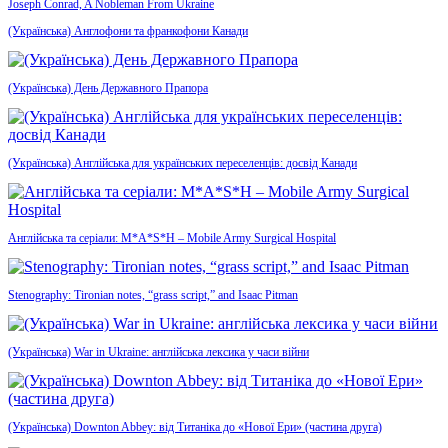
Joseph Conrad, A Nobleman From Ukraine
(Українська) Англофони та франкофони Канади
(Українська) День Державного Прапора
(Українська) Англійська для українських переселенців: досвід Канади
Англійська та серіали: M*A*S*H – Mobile Army Surgical Hospital
Stenography: Tironian notes, “grass script,” and Isaac Pitman
(Українська) War in Ukraine: англійська лексика у часи війни
(Українська) Downton Abbey: від Титаніка до «Нової Ери» (частина друга)