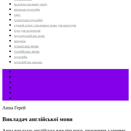
як вчити іноземну мову
японські ієрогліфи
євро
єгипетські ієрогліфи
єдиний іспит з іноземної мови для магістрів
ігри для поліглотів
індоєвропейські мови
інтерв'ю
іспанська мова
італійська мова
ієрогліфи
ієрогліфічне письмо
Анна Герей
Викладач англійської мови
Анна викладає англійську вже три роки, працюючи з учнями