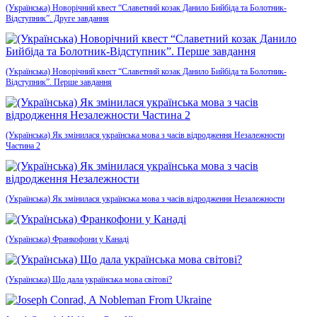
(Українська) Новорічний квест “Славетний козак Данило Бийбіда та Болотник-
Відступник”. Друге завдання
(Українська) Новорічний квест “Славетний козак Данило Бийбіда та Болотник-
Відступник”. Перше завдання
(Українська) Як змінилася українська мова з часів відродження Незалежности
Частина 2
(Українська) Як змінилася українська мова з часів відродження Незалежности
(Українська) Франкофони у Канаді
(Українська) Що дала українська мова світові?