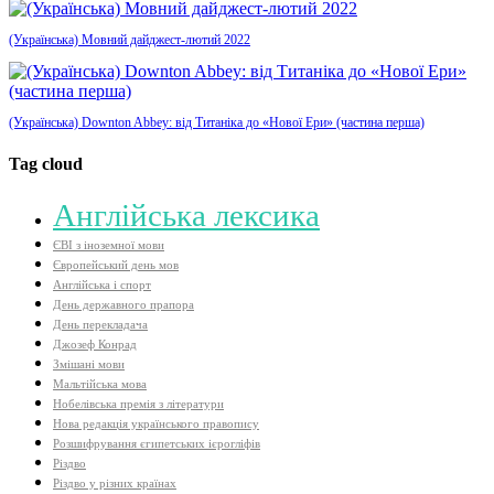
(Українська) Мовний дайджест-лютий 2022
(Українська) Downton Abbey: від Титаніка до «Нової Ери» (частина перша)
Tag cloud
Aнглійська лексика
ЄВІ з іноземної мови
Європейський день мов
Англійська і спорт
День державного прапора
День перекладача
Джозеф Конрад
Змішані мови
Мальтійська мова
Нобелівська премія з літератури
Нова редакція українського правопису
Розшифрування єгипетських ієрогліфів
Різдво
Різдво у різних країнах