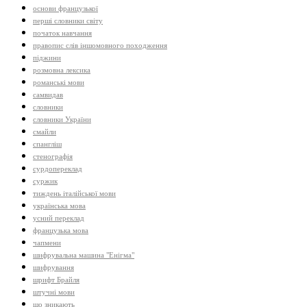
основи французької
перші словники світу
початок навчання
правопис слів іншомовного походження
піджини
розмовна лексика
романські мови
самвидав
словники
словники України
смайли
спангліш
стенографія
сурдопереклад
суржик
тиждень італійської мови
українська мова
усний переклад
французька мова
чапмени
шифрувальна машина "Енігма"
шифрування
шрифт Брайля
штучні мови
що зникають