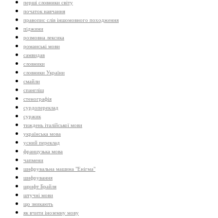
перші словники світу
початок навчання
правопис слів іншомовного походження
піджини
розмовна лексика
романські мови
самвидав
словники
словники України
смайли
спангліш
стенографія
сурдопереклад
суржик
тиждень італійської мови
українська мова
усний переклад
французька мова
чапмени
шифрувальна машина "Енігма"
шифрування
шрифт Брайля
штучні мови
що зникають
як вчити іноземну мову