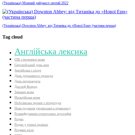
(Українська) Мовний дайджест-лютий 2022
(Українська) Downton Abbey: від Титаніка до «Нової Ери» (частина перша)
Tag cloud
Aнглійська лексика
ЄВІ з іноземної мови
Європейський день мов
Англійська і спорт
День державного прапора
День перекладача
Джозеф Конрад
Змішані мови
Мальтійська мова
Нобелівська премія з літератури
Нова редакція українського правопису
Розшифрування єгипетських ієрогліфів
Різдво
Різдво у різних країнах
Різдвяні пісні