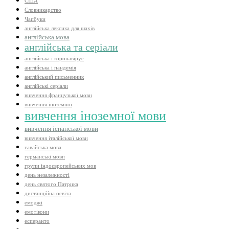
США
Словникарство
Чапбуки
англійська лексика для шахів
англійська мова
англійська та серіали
англійська і коронавірус
англійська і пандемія
англійський письменник
англійські серіали
вивчення французької мови
вивчення іноземної
вивчення іноземної мови
вивчення іспанської мови
вивчення італійської мови
гавайська мова
германські мови
групи індоєвропейських мов
день незалежності
день святого Патрика
дистанційна освіта
емоджі
емотікони
есперанто