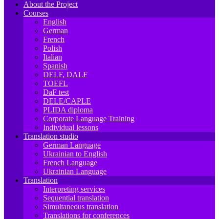
About the Project
Courses
English
German
French
Polish
Italian
Spanish
DELF, DALF
TOEFL
DaF test
DELE/CAPLE
PLIDA diploma
Corporate Language Training
Individual lessons
Translation studio
German Language
Ukrainian to English
French Language
Ukrainian Language
Translation
Interpreting services
Sequential translation
Simultaneous translation
Translations for conferences