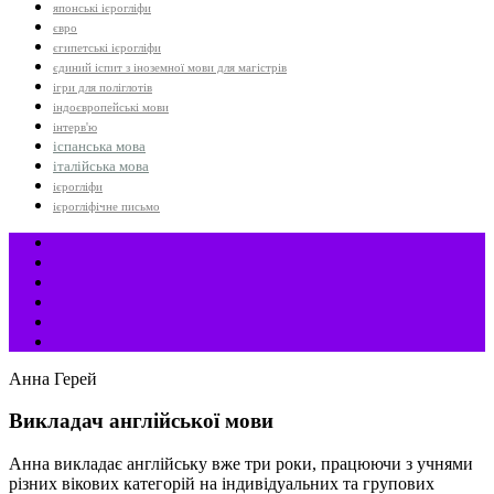
японські ієрогліфи
євро
єгипетські ієрогліфи
єдиний іспит з іноземної мови для магістрів
ігри для поліглотів
індоєвропейські мови
інтерв'ю
іспанська мова
італійська мова
ієрогліфи
ієрогліфічне письмо
Анна Герей
Викладач англійської мови
Анна викладає англійську вже три роки, працюючи з учнями
різних вікових категорій на індивідуальних та групових