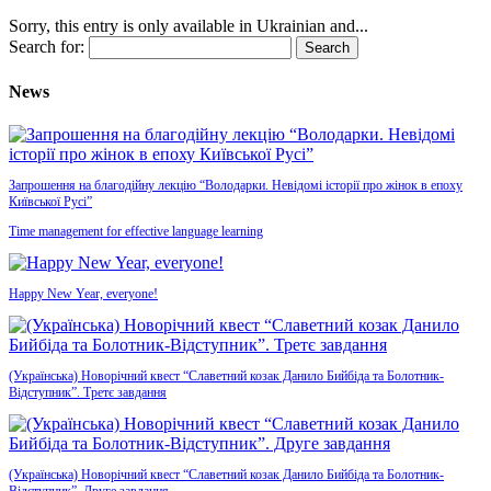
Sorry, this entry is only available in Ukrainian and...
Search for:
News
Запрошення на благодійну лекцію “Володарки. Невідомі історії про жінок в епоху
Київської Русі”
Time management for effective language learning
Happy New Year, everyone!
(Українська) Новорічний квест “Славетний козак Данило Бийбіда та Болотник-
Відступник”. Третє завдання
(Українська) Новорічний квест “Славетний козак Данило Бийбіда та Болотник-