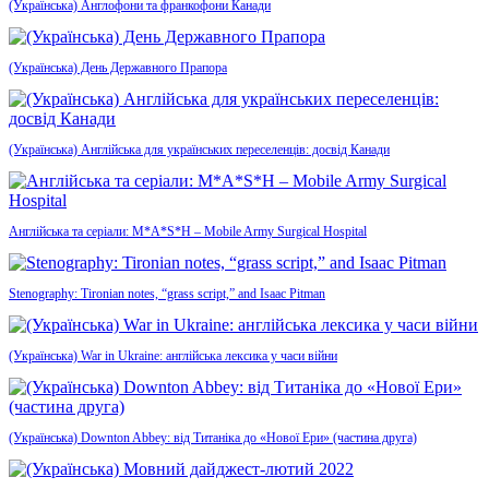
(Українська) Англофони та франкофони Канади
(Українська) День Державного Прапора
(Українська) Англійська для українських переселенців: досвід Канади
Англійська та серіали: M*A*S*H – Mobile Army Surgical Hospital
Stenography: Tironian notes, “grass script,” and Isaac Pitman
(Українська) War in Ukraine: англійська лексика у часи війни
(Українська) Downton Abbey: від Титаніка до «Нової Ери» (частина друга)