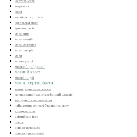
жестова мова
звертання
квест
китайські ієрогліфи
креольські мови
криптографія
мова вина
мова емоцій
мова малюнків
мова шифрів
мови
мови-суміші
мовний дайджест
мовний квест
мовні події
мовні сертифікати
міжнародна мова жестів
міжнародний радіотелефонний алфавіт
мініурок італійської мови
найвідоміші вчителі України та світу
німецька мова
олімпійські ігри
освіта
основи німецької
основи французької