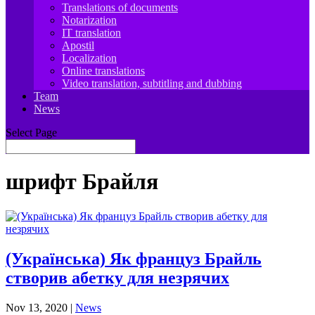
Translations of documents
Notarization
IT translation
Apostil
Localization
Online translations
Video translation, subtitling and dubbing
Team
News
Select Page
шрифт Брайля
(Українська) Як француз Брайль
створив абетку для незрячих
Nov 13, 2020
|
News