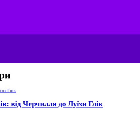
ури
ів: від Черчилля до Луїзи Глік