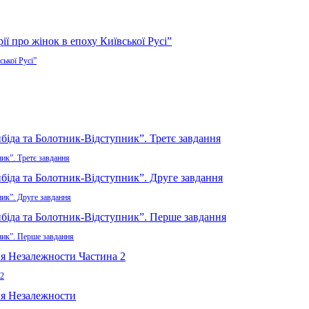
ської Русі”
ик”. Третє завдання
ник”. Друге завдання
ник”. Перше завдання
 2