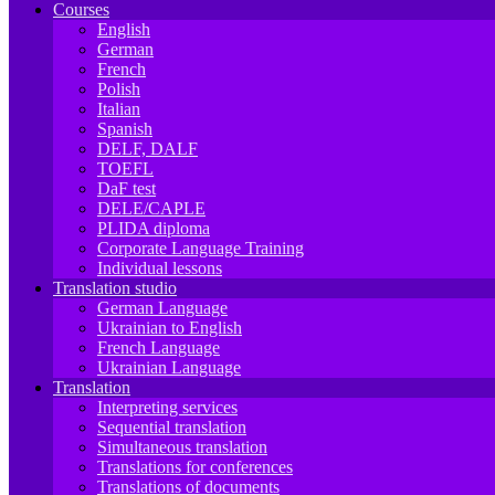
Courses
English
German
French
Polish
Italian
Spanish
DELF, DALF
TOEFL
DaF test
DELE/CAPLE
PLIDA diploma
Corporate Language Training
Individual lessons
Translation studio
German Language
Ukrainian to English
French Language
Ukrainian Language
Translation
Interpreting services
Sequential translation
Simultaneous translation
Translations for conferences
Translations of documents