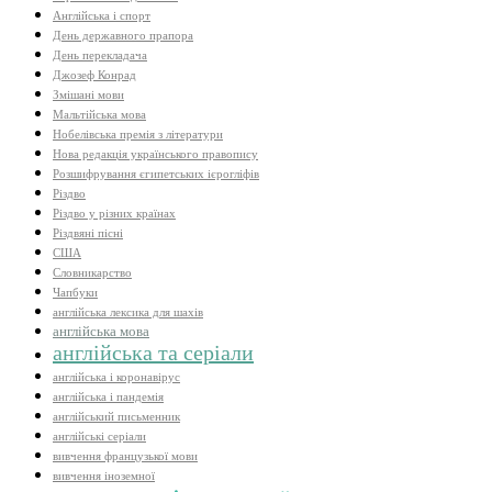
Англійська і спорт
День державного прапора
День перекладача
Джозеф Конрад
Змішані мови
Мальтійська мова
Нобелівська премія з літератури
Нова редакція українського правопису
Розшифрування єгипетських ієрогліфів
Різдво
Різдво у різних країнах
Різдвяні пісні
США
Словникарство
Чапбуки
англійська лексика для шахів
англійська мова
англійська та серіали
англійська і коронавірус
англійська і пандемія
англійський письменник
англійські серіали
вивчення французької мови
вивчення іноземної