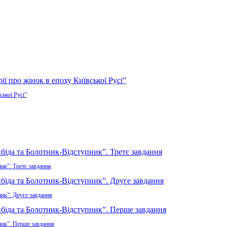
ської Русі”
ик”. Третє завдання
ник”. Друге завдання
ник”. Перше завдання