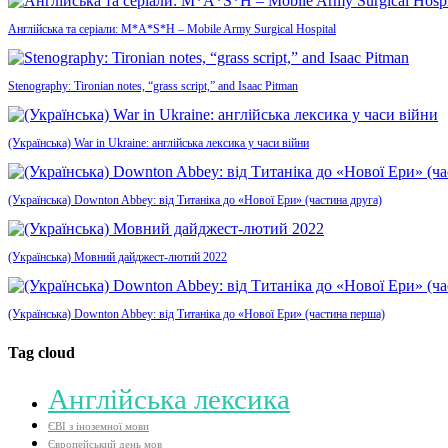
Англійська та серіали: M*A*S*H – Mobile Army Surgical Hospital
Stenography: Tironian notes, “grass script,” and Isaac Pitman
(Українська) War in Ukraine: англійська лексика у часи війни
(Українська) Downton Abbey: від Титаніка до «Нової Ери» (частина друга)
(Українська) Мовний дайджест-лютий 2022
(Українська) Downton Abbey: від Титаніка до «Нової Ери» (частина перша)
Tag cloud
Aнглійська лексика
ЄВІ з іноземної мови
Європейський день мов