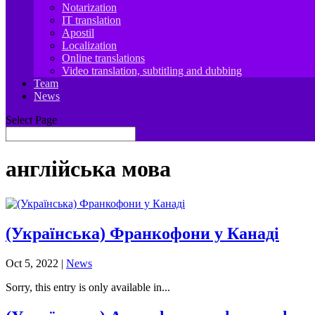
Notarization
IT translation
Apostil
Localization
Online translations
Video translation, subtitling and dubbing
Team
News
Select Page
англійська мова
(Українська) Франкофони у Канаді
Oct 5, 2022
|
News
Sorry, this entry is only available in...