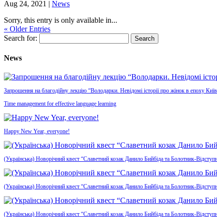
Aug 24, 2021
|
News
Sorry, this entry is only available in...
« Older Entries
Search for:
News
Запрошення на благодійну лекцію “Володарки. Невідомі історії про жінок в епоху Київ
Time management for effective language learning
Happy New Year, everyone!
(Українська) Новорічний квест “Славетний козак Данило Бийбіда та Болотник-Відступн
(Українська) Новорічний квест “Славетний козак Данило Бийбіда та Болотник-Відступ
(Українська) Новорічний квест “Славетний козак Данило Бийбіда та Болотник-Відступ