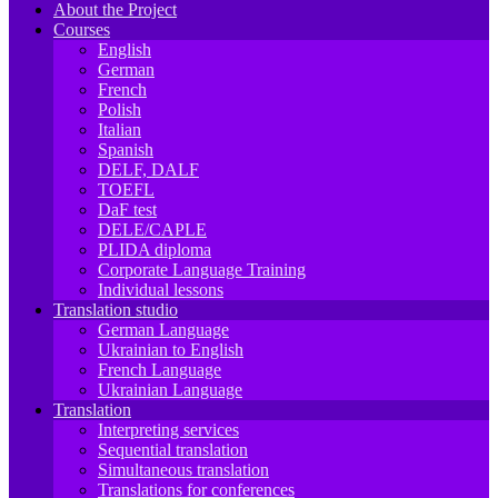
About the Project
Courses
English
German
French
Polish
Italian
Spanish
DELF, DALF
TOEFL
DaF test
DELE/CAPLE
PLIDA diploma
Corporate Language Training
Individual lessons
Translation studio
German Language
Ukrainian to English
French Language
Ukrainian Language
Translation
Interpreting services
Sequential translation
Simultaneous translation
Translations for conferences