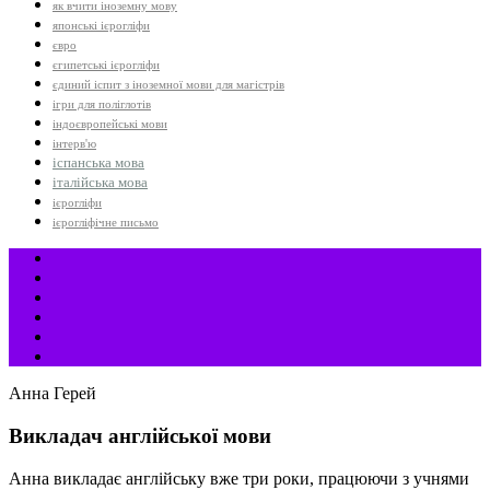
як вчити іноземну мову
японські ієрогліфи
євро
єгипетські ієрогліфи
єдиний іспит з іноземної мови для магістрів
ігри для поліглотів
індоєвропейські мови
інтерв'ю
іспанська мова
італійська мова
ієрогліфи
ієрогліфічне письмо
Анна Герей
Викладач англійської мови
Анна викладає англійську вже три роки, працюючи з учнями