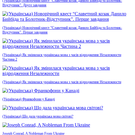
(Українська) Новорічний квест “Славетний козак Данило Бийбіда та Болотник-
Відступник”. Друге завдання
(Українська) Новорічний квест “Славетний козак Данило Бийбіда та Болотник-
Відступник”. Перше завдання
(Українська) Як змінилася українська мова з часів відродження Незалежности
Частина 2
(Українська) Як змінилася українська мова з часів відродження Незалежности
(Українська) Франкофони у Канаді
(Українська) Що дала українська мова світові?
Joseph Conrad, A Nobleman From Ukraine