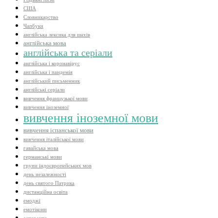
США
Словникарство
Чапбуки
англійська лексика для шахів
англійська мова
англійська та серіали
англійська і коронавірус
англійська і пандемія
англійський письменник
англійські серіали
вивчення французької мови
вивчення іноземної
вивчення іноземної мови
вивчення іспанської мови
вивчення італійської мови
гавайська мова
германські мови
групи індоєвропейських мов
день незалежності
день святого Патрика
дистанційна освіта
емоджі
емотікони