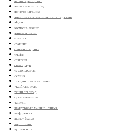
основи французької
перші словники світу
початок навчання
правопис слів іншомовного походження
піджини
розмовна лексика
романські мови
самвидав
словники
словники України
смайли
спангліш
стенографія
сурдопереклад
суржик
тиждень італійської мови
українська мова
усний переклад
французька мова
чапмени
шифрувальна машина "Енігма"
шифрування
шрифт Брайля
штучні мови
що зникають