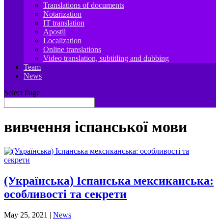
Translations of documents
Notarization
IT translation
Apostil
Localization
Online translations
Video translation, subtitling and dubbing
Team
News
Select Page
вивчення іспанської мови
(Українська) Іспанська мексиканська:
особливості та секрети
May 25, 2021
|
News