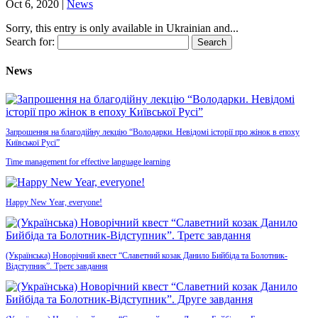
Oct 6, 2020
|
News
Sorry, this entry is only available in Ukrainian and...
Search for:
News
Запрошення на благодійну лекцію “Володарки. Невідомі історії про жінок в епоху
Київської Русі”
Time management for effective language learning
Happy New Year, everyone!
(Українська) Новорічний квест “Славетний козак Данило Бийбіда та Болотник-
Відступник”. Третє завдання