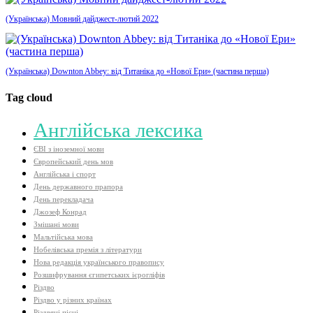
(Українська) Мовний дайджест-лютий 2022
(Українська) Downton Abbey: від Титаніка до «Нової Ери» (частина перша)
Tag cloud
Aнглійська лексика
ЄВІ з іноземної мови
Європейський день мов
Англійська і спорт
День державного прапора
День перекладача
Джозеф Конрад
Змішані мови
Мальтійська мова
Нобелівська премія з літератури
Нова редакція українського правопису
Розшифрування єгипетських ієрогліфів
Різдво
Різдво у різних країнах
Різдвяні пісні