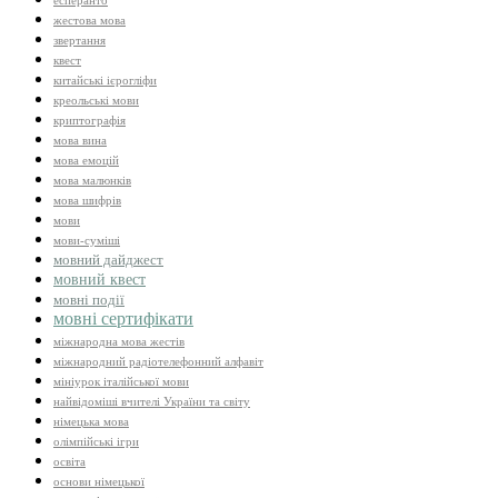
есперанто
жестова мова
звертання
квест
китайські ієрогліфи
креольські мови
криптографія
мова вина
мова емоцій
мова малюнків
мова шифрів
мови
мови-суміші
мовний дайджест
мовний квест
мовні події
мовні сертифікати
міжнародна мова жестів
міжнародний радіотелефонний алфавіт
мініурок італійської мови
найвідоміші вчителі України та світу
німецька мова
олімпійські ігри
освіта
основи німецької