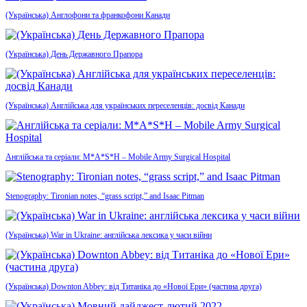
(Українська) Англофони та франкофони Канади
(Українська) День Державного Прапора
(Українська) Англійська для українських переселенців: досвід Канади
Англійська та серіали: M*A*S*H – Mobile Army Surgical Hospital
Stenography: Tironian notes, “grass script,” and Isaac Pitman
(Українська) War in Ukraine: англійська лексика у часи війни
(Українська) Downton Abbey: від Титаніка до «Нової Ери» (частина друга)