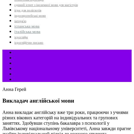
єдиний іспит з іноземної мови для магістрів
ігри для поліглотів
індоєвропейські мови
інтерв'ю
іспанська мова
італійська мова
ієрогліфи
ієрогліфічне письмо
Анна Герей
Викладач англійської мови
Анна викладає англійську вже три роки, працюючи з учнями
різних вікових категорій на індивідуальних та групових
заняттях. Здобувши ступінь бакалавра з психології у
Львівському національному університеті, Анна завжди прагне
знайти індивідуальний підхід до кожного студента,