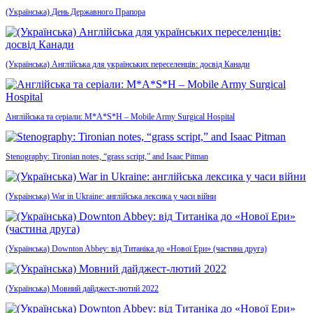
(Українська) День Державного Прапора
(Українська) Англійська для українських переселенців: досвід Канади
Англійська та серіали: M*A*S*H – Mobile Army Surgical Hospital
Stenography: Tironian notes, “grass script,” and Isaac Pitman
(Українська) War in Ukraine: англійська лексика у часи війни
(Українська) Downton Abbey: від Титаніка до «Нової Ери» (частина друга)
(Українська) Мовний дайджест-лютий 2022