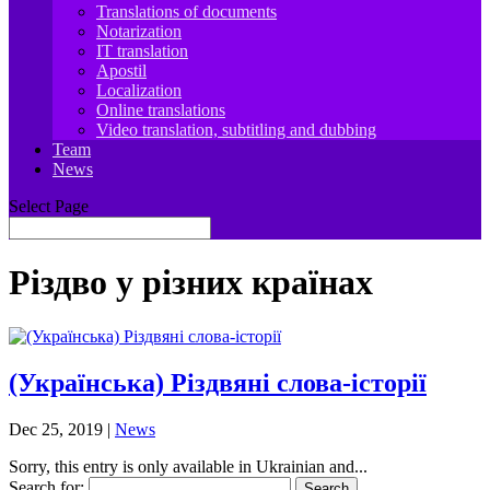
Translations of documents
Notarization
IT translation
Apostil
Localization
Online translations
Video translation, subtitling and dubbing
Team
News
Select Page
Різдво у різних країнах
(Українська) Різдвяні слова-історії
Dec 25, 2019
|
News
Sorry, this entry is only available in Ukrainian and...
Search for: