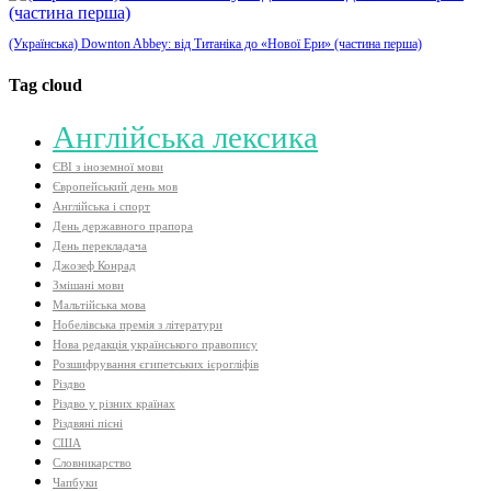
(Українська) Downton Abbey: від Титаніка до «Нової Ери» (частина перша)
Tag cloud
Aнглійська лексика
ЄВІ з іноземної мови
Європейський день мов
Англійська і спорт
День державного прапора
День перекладача
Джозеф Конрад
Змішані мови
Мальтійська мова
Нобелівська премія з літератури
Нова редакція українського правопису
Розшифрування єгипетських ієрогліфів
Різдво
Різдво у різних країнах
Різдвяні пісні
США
Словникарство
Чапбуки