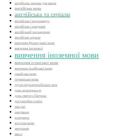
англійська лексика для шахів
англійська мова
англійська та серіали
англійська і коронавірус
англійська і пандемія
англійський письменник
англійські серіали
вивчення французької мови
вивчення іноземної
вивчення іноземної мови
вивчення іспанської мови
вивчення італійської мови
гавайська мова
германські мови
групи індоєвропейських мов
день незалежності
день святого Патрика
дистанційна освіта
емоджі
емотікони
есперанто
жестова мова
звертання
квест