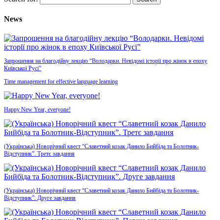
News
Запрошення на благодійну лекцію “Володарки. Невідомі історії про жінок в епоху
Київської Русі”
Time management for effective language learning
Happy New Year, everyone!
(Українська) Новорічний квест “Славетний козак Данило Бийбіда та Болотник-
Відступник”. Третє завдання
(Українська) Новорічний квест “Славетний козак Данило Бийбіда та Болотник-
Відступник”. Друге завдання