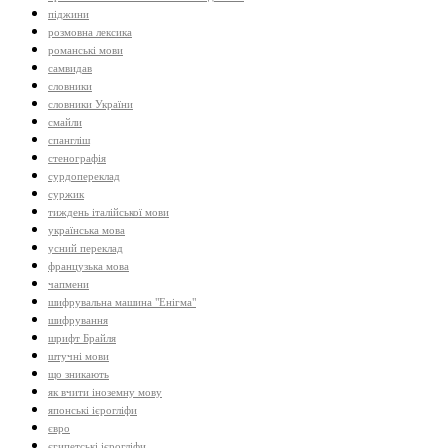
піджини
розмовна лексика
романські мови
самвидав
словники
словники України
смайли
спангліш
стенографія
сурдопереклад
суржик
тиждень італійської мови
українська мова
усний переклад
французька мова
чапмени
шифрувальна машина "Енігма"
шифрування
шрифт Брайля
штучні мови
що зникають
як вчити іноземну мову
японські ієрогліфи
євро
єгипетські ієрогліфи