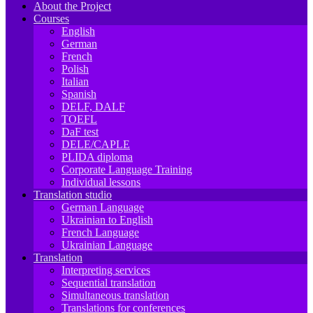
About the Project
Courses
English
German
French
Polish
Italian
Spanish
DELF, DALF
TOEFL
DaF test
DELE/CAPLE
PLIDA diploma
Corporate Language Training
Individual lessons
Translation studio
German Language
Ukrainian to English
French Language
Ukrainian Language
Translation
Interpreting services
Sequential translation
Simultaneous translation
Translations for conferences