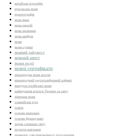
китайські ієрогліфи
креольські мови
криптографія
мова вина
мова емоцій
мова малюнків
мова шифрів
мови
мови-суміші
мовний дайджест
мовний квест
мовні події
мовні сертифікати
міжнародна мова жестів
міжнародний радіотелефонний алфавіт
мініурок італійської мови
найвідоміші вчителі України та світу
німецька мова
олімпійські ігри
освіта
основи німецької
основи французької
перші словники світу
початок навчання
правопис слів іншомовного походження