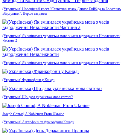
(Українська) Новорічний квест “Славетний козак Данило Бийбіда та Болотник-
Відступник”. Перше завдання
(Українська) Як змінилася українська мова з часів відродження Незалежности
Частина 2
(Українська) Як змінилася українська мова з часів відродження Незалежности
(Українська) Франкофони у Канаді
(Українська) Що дала українська мова світові?
Joseph Conrad, A Nobleman From Ukraine
(Українська) Англофони та франкофони Канади