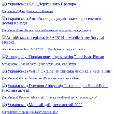
(Українська) День Державного Прапора
(Українська) Англійська для українських переселенців: досвід Канади
Англійська та серіали: M*A*S*H – Mobile Army Surgical Hospital
Stenography: Tironian notes, “grass script,” and Isaac Pitman
(Українська) War in Ukraine: англійська лексика у часи війни
(Українська) Downton Abbey: від Титаніка до «Нової Ери» (частина друга)
(Українська) Мовний дайджест-лютий 2022