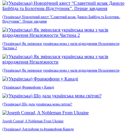
(Українська) Новорічний квест “Славетний козак Данило Бийбіда та Болотник-
Відступник”. Перше завдання
(Українська) Як змінилася українська мова з часів відродження Незалежности
Частина 2
(Українська) Як змінилася українська мова з часів відродження Незалежности
(Українська) Франкофони у Канаді
(Українська) Що дала українська мова світові?
Joseph Conrad, A Nobleman From Ukraine
(Українська) Англофони та франкофони Канади