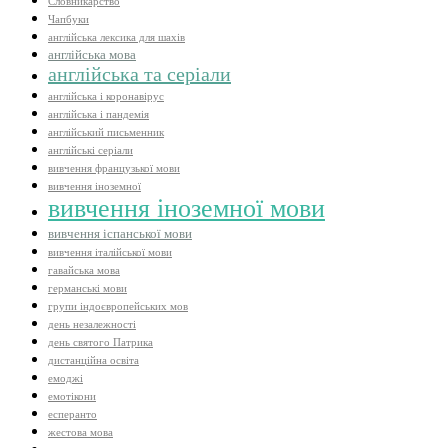
Словникарство
Чапбуки
англійська лексика для шахів
англійська мова
англійська та серіали
англійська і коронавірус
англійська і пандемія
англійський письменник
англійські серіали
вивчення французької мови
вивчення іноземної
вивчення іноземної мови
вивчення іспанської мови
вивчення італійської мови
гавайська мова
германські мови
групи індоєвропейських мов
день незалежності
день святого Патрика
дистанційна освіта
емоджі
емотікони
есперанто
жестова мова