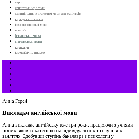
євро
єгипетські ієрогліфи
єдиний іспит з іноземної мови для магістрів
ігри для поліглотів
індоєвропейські мови
інтерв'ю
іспанська мова
італійська мова
ієрогліфи
ієрогліфічне письмо
Анна Герей
Викладач англійської мови
Анна викладає англійську вже три роки, працюючи з учнями
різних вікових категорій на індивідуальних та групових
заняттях. Здобувши ступінь бакалавра з психології у