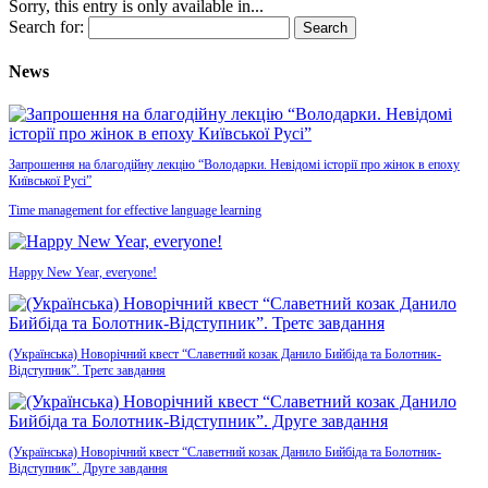
Sorry, this entry is only available in...
Search for:
News
Запрошення на благодійну лекцію “Володарки. Невідомі історії про жінок в епоху
Київської Русі”
Time management for effective language learning
Happy New Year, everyone!
(Українська) Новорічний квест “Славетний козак Данило Бийбіда та Болотник-
Відступник”. Третє завдання
(Українська) Новорічний квест “Славетний козак Данило Бийбіда та Болотник-
Відступник”. Друге завдання