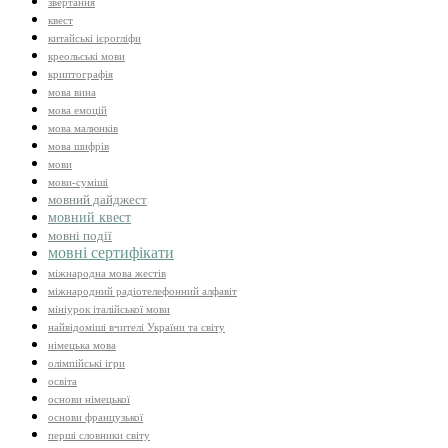
звертання
квест
китайські ієрогліфи
креольські мови
криптографія
мова вина
мова емоцій
мова малюнків
мова шифрів
мови
мови-суміші
мовний дайджест
мовний квест
мовні події
мовні сертифікати
міжнародна мова жестів
міжнародний радіотелефонний алфавіт
мініурок італійської мови
найвідоміші вчителі України та світу
німецька мова
олімпійські ігри
освіта
основи німецької
основи французької
перші словники світу