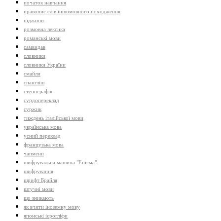
початок навчання
правопис слів іншомовного походження
піджини
розмовна лексика
романські мови
самвидав
словники
словники України
смайли
спангліш
стенографія
сурдопереклад
суржик
тиждень італійської мови
українська мова
усний переклад
французька мова
чапмени
шифрувальна машина "Енігма"
шифрування
шрифт Брайля
штучні мови
що зникають
як вчити іноземну мову
японські ієрогліфи