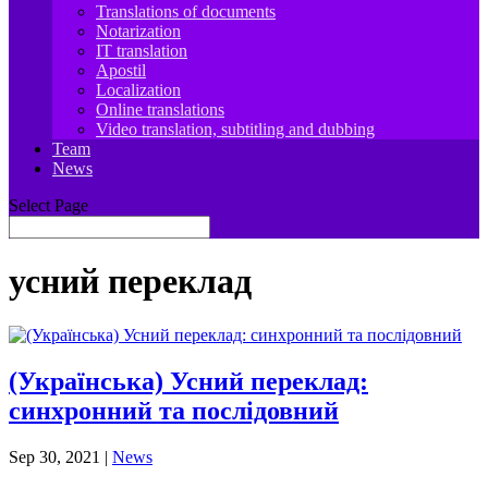
Translations of documents
Notarization
IT translation
Apostil
Localization
Online translations
Video translation, subtitling and dubbing
Team
News
Select Page
усний переклад
(Українська) Усний переклад:
синхронний та послідовний
Sep 30, 2021
|
News