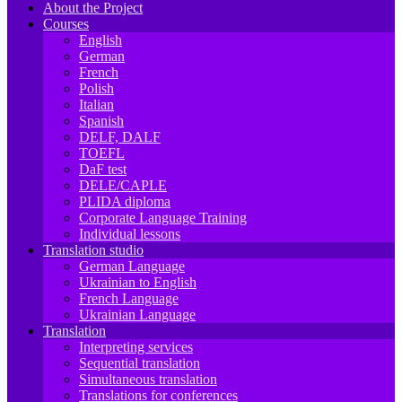
About the Project
Courses
English
German
French
Polish
Italian
Spanish
DELF, DALF
TOEFL
DaF test
DELE/CAPLE
PLIDA diploma
Corporate Language Training
Individual lessons
Translation studio
German Language
Ukrainian to English
French Language
Ukrainian Language
Translation
Interpreting services
Sequential translation
Simultaneous translation
Translations for conferences