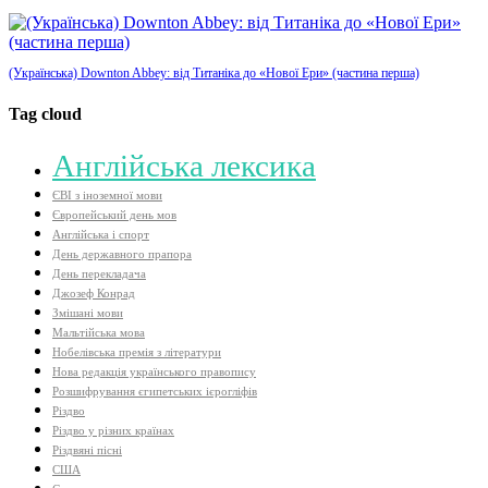
(Українська) Downton Abbey: від Титаніка до «Нової Ери» (частина перша)
Tag cloud
Aнглійська лексика
ЄВІ з іноземної мови
Європейський день мов
Англійська і спорт
День державного прапора
День перекладача
Джозеф Конрад
Змішані мови
Мальтійська мова
Нобелівська премія з літератури
Нова редакція українського правопису
Розшифрування єгипетських ієрогліфів
Різдво
Різдво у різних країнах
Різдвяні пісні
США