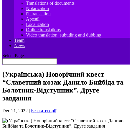
Translations of documents
Notarization
IT translation
Apostil
Localization
Online translations
Video translation, subtitling and dubbing
Team
News
Select Page
(Українська) Новорічний квест
“Славетний козак Данило Бийбіда та
Болотник-Відступник”. Друге
завдання
Dec 21, 2022
|
Без категорії