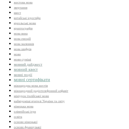
жестова мова
звертання
квест
китайські ієрогліфи
креольські мови
криптографія
мова вина
мова емоцій
мова малюнків
мова шифрів
мови
мови-суміші
мовний дайджест
мовний квест
мовні події
мовні сертифікати
міжнародна мова жестів
міжнародний радіотелефонний алфавіт
мініурок італійської мови
найвідоміші вчителі України та світу
німецька мова
олімпійські ігри
освіта
основи німецької
основи французької