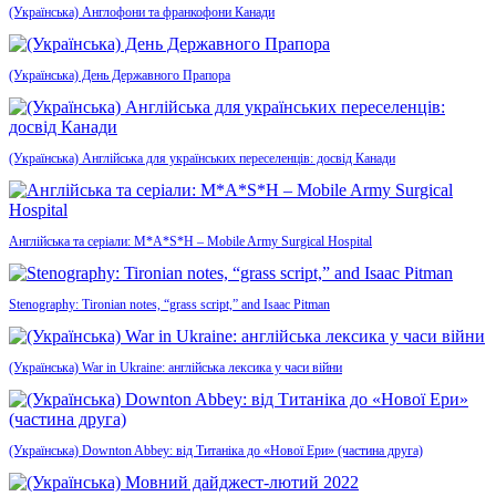
(Українська) Англофони та франкофони Канади
(Українська) День Державного Прапора
(Українська) Англійська для українських переселенців: досвід Канади
Англійська та серіали: M*A*S*H – Mobile Army Surgical Hospital
Stenography: Tironian notes, “grass script,” and Isaac Pitman
(Українська) War in Ukraine: англійська лексика у часи війни
(Українська) Downton Abbey: від Титаніка до «Нової Ери» (частина друга)