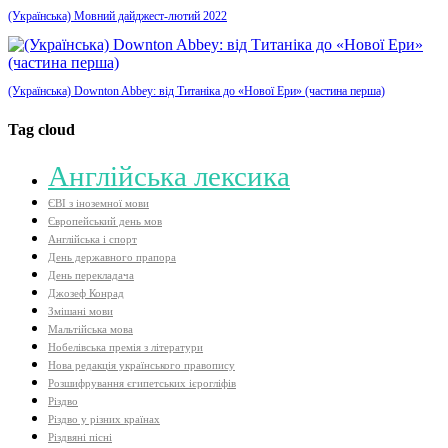
(Українська) Мовний дайджест-лютий 2022
(Українська) Downton Abbey: від Титаніка до «Нової Ери» (частина перша)
Tag cloud
Aнглійська лексика
ЄВІ з іноземної мови
Європейський день мов
Англійська і спорт
День державного прапора
День перекладача
Джозеф Конрад
Змішані мови
Мальтійська мова
Нобелівська премія з літератури
Нова редакція українського правопису
Розшифрування єгипетських ієрогліфів
Різдво
Різдво у різних країнах
Різдвяні пісні