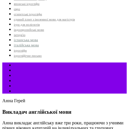
японські ієрогліфи
євро
єгипетські ієрогліфи
єдиний іспит з іноземної мови для магістрів
ігри для поліглотів
індоєвропейські мови
інтерв'ю
іспанська мова
італійська мова
ієрогліфи
ієрогліфічне письмо
Анна Герей
Викладач англійської мови
Анна викладає англійську вже три роки, працюючи з учнями
різних вікових категорій на індивідуальних та групових