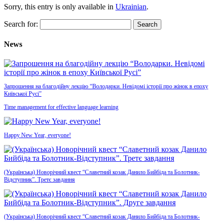
Sorry, this entry is only available in
Ukrainian
.
Search for:
News
Запрошення на благодійну лекцію “Володарки. Невідомі історії про жінок в епоху
Київської Русі”
Time management for effective language learning
Happy New Year, everyone!
(Українська) Новорічний квест “Славетний козак Данило Бийбіда та Болотник-
Відступник”. Третє завдання
(Українська) Новорічний квест “Славетний козак Данило Бийбіда та Болотник-