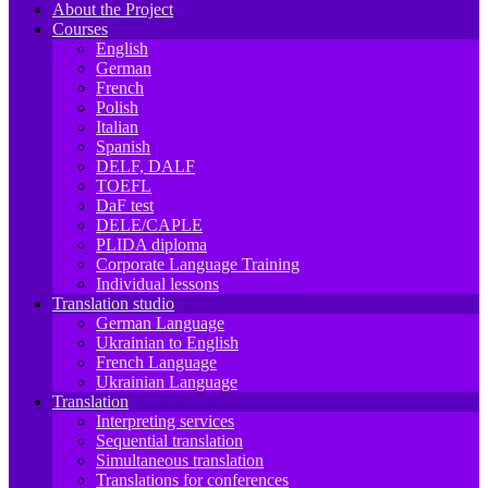
About the Project
Courses
English
German
French
Polish
Italian
Spanish
DELF, DALF
TOEFL
DaF test
DELE/CAPLE
PLIDA diploma
Corporate Language Training
Individual lessons
Translation studio
German Language
Ukrainian to English
French Language
Ukrainian Language
Translation
Interpreting services
Sequential translation
Simultaneous translation
Translations for conferences