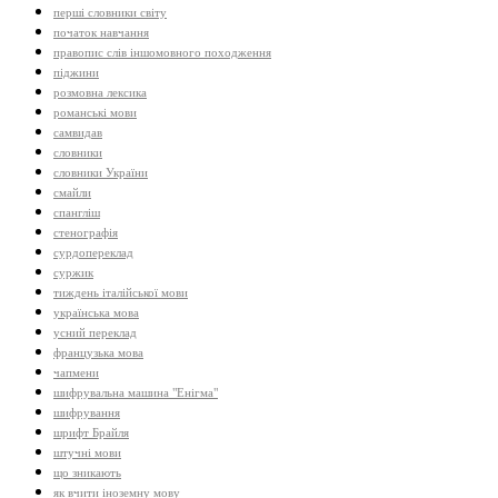
перші словники світу
початок навчання
правопис слів іншомовного походження
піджини
розмовна лексика
романські мови
самвидав
словники
словники України
смайли
спангліш
стенографія
сурдопереклад
суржик
тиждень італійської мови
українська мова
усний переклад
французька мова
чапмени
шифрувальна машина "Енігма"
шифрування
шрифт Брайля
штучні мови
що зникають
як вчити іноземну мову