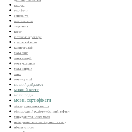
емоджі
емотікони
есперанто
жестова мова
звертання
квест
китайські ієрогліфи
креольські мови
криптографія
мова вина
мова емоцій
мова малюнків
мова шифрів
мови
мови-суміші
мовний дайджест
мовний квест
мовні події
мовні сертифікати
міжнародна мова жестів
міжнародний радіотелефонний алфавіт
мініурок італійської мови
найвідоміші вчителі України та світу
німецька мова