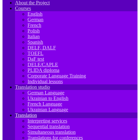
About the Project
Courses
English
German
French
Polish
Italian
Spanish
DELF, DALF
TOEFL
DaF test
DELE/CAPLE
PLIDA diploma
Corporate Language Training
Individual lessons
Translation studio
German Language
Ukrainian to English
French Language
Ukrainian Language
Translation
Interpreting services
Sequential translation
Simultaneous translation
Translations for conferences