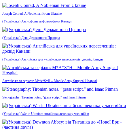
Joseph Conrad, A Nobleman From Ukraine
(Українська) Англофони та франкофони Канади
(Українська) День Державного Прапора
(Українська) Англійська для українських переселенців: досвід Канади
Англійська та серіали: M*A*S*H – Mobile Army Surgical Hospital
Stenography: Tironian notes, “grass script,” and Isaac Pitman
(Українська) War in Ukraine: англійська лексика у часи війни