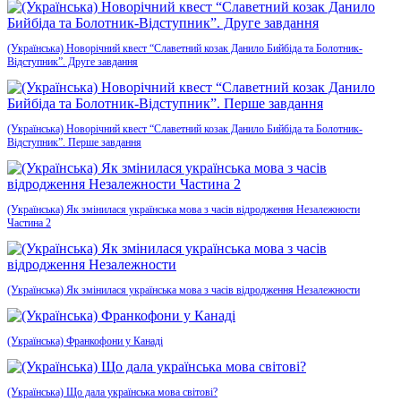
(Українська) Новорічний квест “Славетний козак Данило Бийбіда та Болотник-
Відступник”. Друге завдання
(Українська) Новорічний квест “Славетний козак Данило Бийбіда та Болотник-
Відступник”. Перше завдання
(Українська) Як змінилася українська мова з часів відродження Незалежности
Частина 2
(Українська) Як змінилася українська мова з часів відродження Незалежности
(Українська) Франкофони у Канаді
(Українська) Що дала українська мова світові?