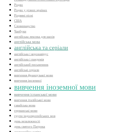
Різдво
Різдво у різних країнах
Різдвяні пісні
США
Словникарство
Чапбуки
англійська лексика для шахів
англійська мова
англійська та серіали
англійська і коронавірус
англійська і пандемія
англійський письменник
англійські серіали
вивчення французької мови
вивчення іноземної
вивчення іноземної мови
вивчення іспанської мови
вивчення італійської мови
гавайська мова
германські мови
групи індоєвропейських мов
день незалежності
день святого Патрика
дистанційна освіта