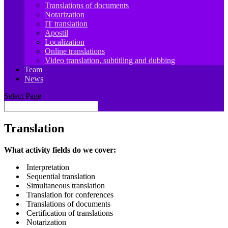
Translations of documents
Notarization
IT translation
Apostil
Localization
Online translations
Video translation, subtitling and dubbing
Team
News
Select Page
Translation
What activity fields do we cover:
Interpretation
Sequential translation
Simultaneous translation
Translation for conferences
Translations of documents
Certification of translations
Notarization