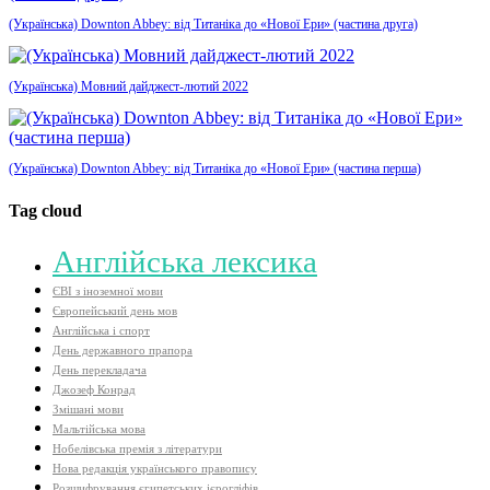
(Українська) Downton Abbey: від Титаніка до «Нової Ери» (частина друга)
(Українська) Мовний дайджест-лютий 2022
(Українська) Downton Abbey: від Титаніка до «Нової Ери» (частина перша)
Tag cloud
Aнглійська лексика
ЄВІ з іноземної мови
Європейський день мов
Англійська і спорт
День державного прапора
День перекладача
Джозеф Конрад
Змішані мови
Мальтійська мова
Нобелівська премія з літератури
Нова редакція українського правопису
Розшифрування єгипетських ієрогліфів