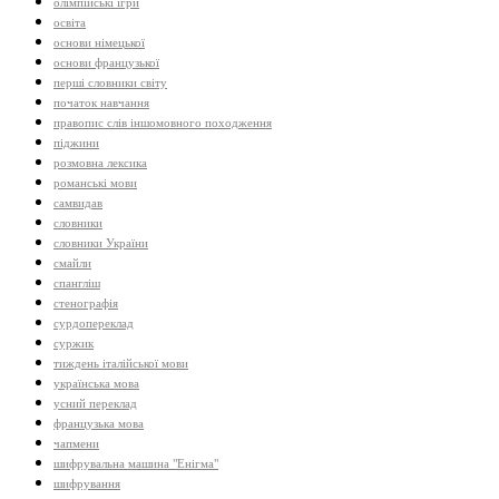
олімпійські ігри
освіта
основи німецької
основи французької
перші словники світу
початок навчання
правопис слів іншомовного походження
піджини
розмовна лексика
романські мови
самвидав
словники
словники України
смайли
спангліш
стенографія
сурдопереклад
суржик
тиждень італійської мови
українська мова
усний переклад
французька мова
чапмени
шифрувальна машина "Енігма"
шифрування