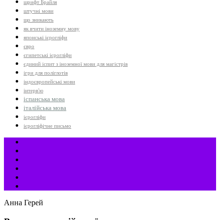
шрифт Брайля
штучні мови
що зникають
як вчити іноземну мову
японські ієрогліфи
євро
єгипетські ієрогліфи
єдиний іспит з іноземної мови для магістрів
ігри для поліглотів
індоєвропейські мови
інтерв'ю
іспанська мова
італійська мова
ієрогліфи
ієрогліфічне письмо
Анна Герей