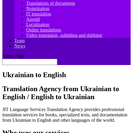
Translations of documents
Notarization
IT translation
Apostil
Localization
Online translations
Video translation, subtitling and dubbing
Team
News
Select Page
Ukrainian to English
Translation Agency from Ukrainian to
English / English to Ukrainian
JIT Language Services Translation Agency provides professional
translation services for books, specialized texts, and documentation
from Ukrainian to English and other languages of the world.
Who uses our services