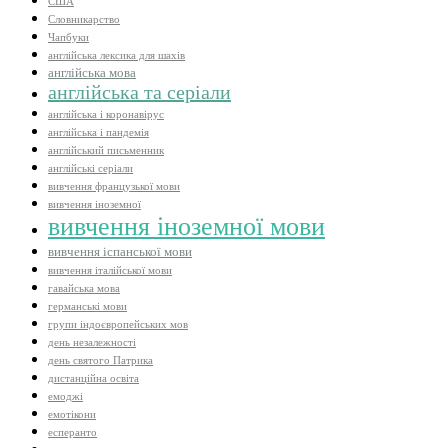
США
Словникарство
Чапбуки
англійська лексика для шахів
англійська мова
англійська та серіали
англійська і коронавірус
англійська і пандемія
англійський письменник
англійські серіали
вивчення французької мови
вивчення іноземної
вивчення іноземної мови
вивчення іспанської мови
вивчення італійської мови
гавайська мова
германські мови
групи індоєвропейських мов
день незалежності
день святого Патрика
дистанційна освіта
емоджі
емотікони
есперанто