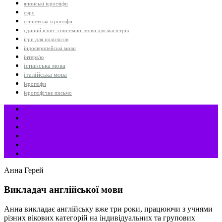
японські ієрогліфи
євро
єгипетські ієрогліфи
єдиний іспит з іноземної мови для магістрів
ігри для поліглотів
індоєвропейські мови
інтерв'ю
іспанська мова
італійська мова
ієрогліфи
ієрогліфічне письмо
Анна Герей
Викладач англійської мови
Анна викладає англійську вже три роки, працюючи з учнями
різних вікових категорій на індивідуальних та групових