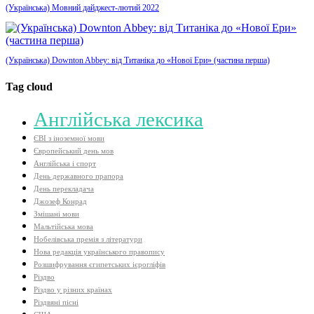
(Українська) Мовний дайджест-лютий 2022
(Українська) Downton Abbey: від Титаніка до «Нової Ери» (частина перша)
Tag cloud
Aнглійська лексика
ЄВІ з іноземної мови
Європейський день мов
Англійська і спорт
День державного прапора
День перекладача
Джозеф Конрад
Змішані мови
Мальтійська мова
Нобелівська премія з літератури
Нова редакція українського правопису
Розшифрування єгипетських ієрогліфів
Різдво
Різдво у різних країнах
Різдвяні пісні