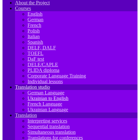
About the Project
Courses
English
German
French
Polish
Italian
Spanish
DELF, DALF
TOEFL
DaF test
DELE/CAPLE
PLIDA diploma
Corporate Language Training
Individual lessons
Translation studio
German Language
Ukrainian to English
French Language
Ukrainian Language
Translation
Interpreting services
Sequential translation
Simultaneous translation
Translations for conferences