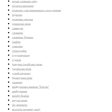
перші словники світу
початок навчання
правопис слів іншомовного походження
піджини
розмовна лексика
романські мови
самвидав
словники
словники України
смайли
спангліш
стенографія
сурдопереклад
суржик
тиждень італійської мови
українська мова
усний переклад
французька мова
чапмени
шифрувальна машина "Енігма"
шифрування
шрифт Брайля
штучні мови
що зникають
як вчити іноземну мову