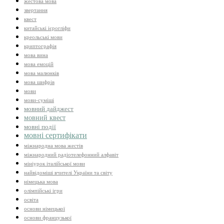
жестова мова
звертання
квест
китайські ієрогліфи
креольські мови
криптографія
мова вина
мова емоцій
мова малюнків
мова шифрів
мови
мови-суміші
мовний дайджест
мовний квест
мовні події
мовні сертифікати
міжнародна мова жестів
міжнародний радіотелефонний алфавіт
мініурок італійської мови
найвідоміші вчителі України та світу
німецька мова
олімпійські ігри
освіта
основи німецької
основи французької