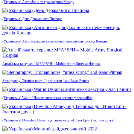
(Українська) Англофони та франкофони Канади
(Українська) День Державного Прапора
(Українська) Англійська для українських переселенців: досвід Канади
Англійська та серіали: M*A*S*H – Mobile Army Surgical Hospital
Stenography: Tironian notes, “grass script,” and Isaac Pitman
(Українська) War in Ukraine: англійська лексика у часи війни
(Українська) Downton Abbey: від Титаніка до «Нової Ери» (частина друга)