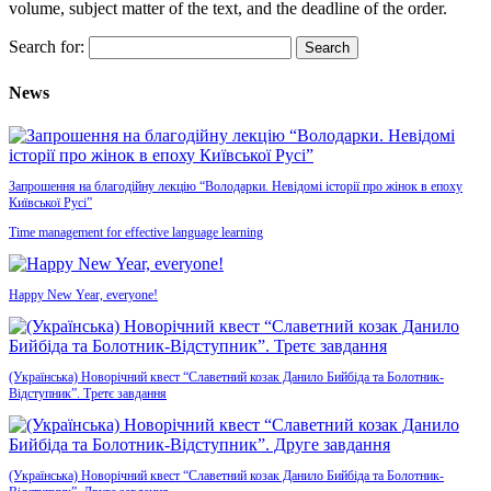
volume, subject matter of the text, and the deadline of the order.
Search for:
News
Запрошення на благодійну лекцію “Володарки. Невідомі історії про жінок в епоху
Київської Русі”
Time management for effective language learning
Happy New Year, everyone!
(Українська) Новорічний квест “Славетний козак Данило Бийбіда та Болотник-
Відступник”. Третє завдання
(Українська) Новорічний квест “Славетний козак Данило Бийбіда та Болотник-