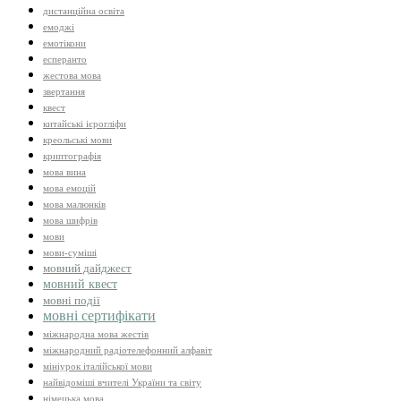
дистанційна освіта
емоджі
емотікони
есперанто
жестова мова
звертання
квест
китайські ієрогліфи
креольські мови
криптографія
мова вина
мова емоцій
мова малюнків
мова шифрів
мови
мови-суміші
мовний дайджест
мовний квест
мовні події
мовні сертифікати
міжнародна мова жестів
міжнародний радіотелефонний алфавіт
мініурок італійської мови
найвідоміші вчителі України та світу
німецька мова