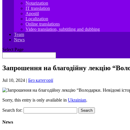
Notarization
IT translation
Apostil
Localization
Online translations
Video translation, subtitling and dubbing
Team
News
Select Page
Запрошення на благодійну лекцію “Волод
Jul 10, 2024
|
Без категорії
Sorry, this entry is only available in
Ukrainian
.
Search for:
News