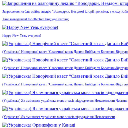
Запрошення на благодійну лекцію “Володарки. Невідомі історії про жінок в епоху Київ
Time management for effective language learning
Happy New Year, everyone!
(Українська) Новорічний квест “Славетний козак Данило Бийбіда та Болотник-Відступн
(Українська) Новорічний квест “Славетний козак Данило Бийбіда та Болотник-Відступ
(Українська) Новорічний квест “Славетний козак Данило Бийбіда та Болотник-Відступ
(Українська) Як змінилася українська мова з часів відродження Незалежности Частина
(Українська) Як змінилася українська мова з часів відродження Незалежности