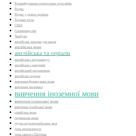
Розшифрування єгипетських ієрогліфів
Різдво
Різдво у різних країнах
Різдвяні пісні
США
Словникарство
Чапбуки
англійська лексика для шахів
англійська мова
англійська та серіали
англійська і коронавірус
англійська і пандемія
англійський письменник
англійські серіали
вивчення французької мови
вивчення іноземної
вивчення іноземної мови
вивчення іспанської мови
вивчення італійської мови
гавайська мова
германські мови
групи індоєвропейських мов
день незалежності
день святого Патрика