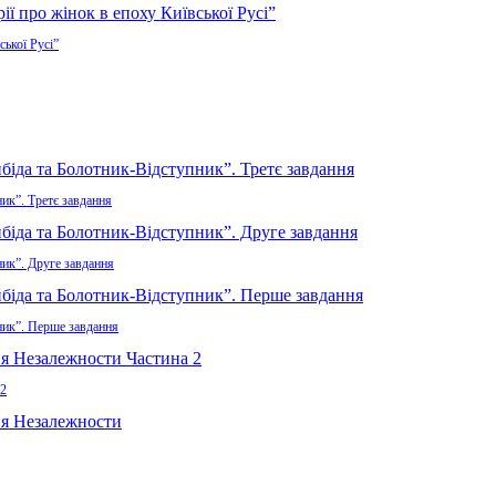
ської Русі”
ик”. Третє завдання
ник”. Друге завдання
ник”. Перше завдання
 2