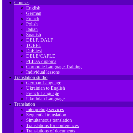
Courses
English
German
French
Polish
Italian
Spanish
DELF, DALF
TOEFL
DaF test
DELE/CAPLE
PLIDA diploma
Corporate Language Training
Individual lessons
Translation studio
German Language
Ukrainian to English
French Language
Ukrainian Language
Translation
Interpreting services
Sequential translation
Simultaneous translation
Translations for conferences
Translations of documents