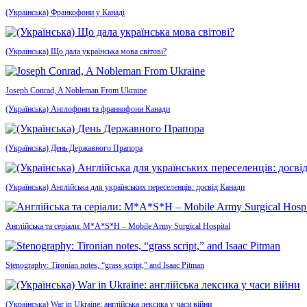
(Українська) Франкофони у Канаді
(Українська) Що дала українська мова світові?
Joseph Conrad, A Nobleman From Ukraine
(Українська) Англофони та франкофони Канади
(Українська) День Державного Прапора
(Українська) Англійська для українських переселенців: досвід Канади
Англійська та серіали: M*A*S*H – Mobile Army Surgical Hospital
Stenography: Tironian notes, “grass script,” and Isaac Pitman
(Українська) War in Ukraine: англійська лексика у часи війни