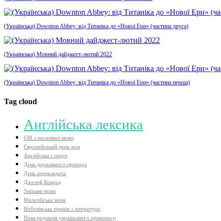
(Українська) Downton Abbey: від Титаніка до «Нової Ери» (частина друга)
(Українська) Мовний дайджест-лютий 2022
(Українська) Downton Abbey: від Титаніка до «Нової Ери» (частина перша)
Tag cloud
Aнглійська лексика
ЄВІ з іноземної мови
Європейський день мов
Англійська і спорт
День державного прапора
День перекладача
Джозеф Конрад
Змішані мови
Мальтійська мова
Нобелівська премія з літератури
Нова редакція українського правопису