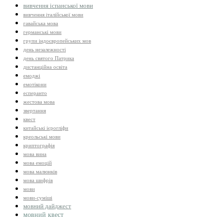
вивчення іспанської мови
вивчення італійської мови
гавайська мова
германські мови
групи індоєвропейських мов
день незалежності
день святого Патрика
дистанційна освіта
емоджі
емотікони
есперанто
жестова мова
звертання
квест
китайські ієрогліфи
креольські мови
криптографія
мова вина
мова емоцій
мова малюнків
мова шифрів
мови
мови-суміші
мовний дайджест
мовний квест