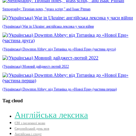
Stenography: Tironian notes, “grass script,” and Isaac Pitman
(Українська) War in Ukraine: англійська лексика у часи війни
(Українська) Downton Abbey: від Титаніка до «Нової Ери» (частина друга)
(Українська) Мовний дайджест-лютий 2022
(Українська) Downton Abbey: від Титаніка до «Нової Ери» (частина перша)
Tag cloud
Aнглійська лексика
ЄВІ з іноземної мови
Європейський день мов
Англійська і спорт