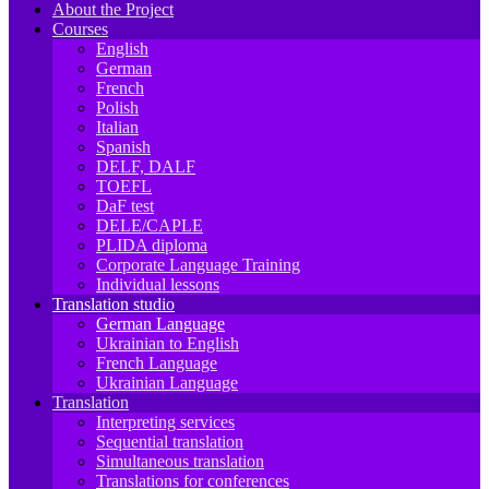
About the Project
Courses
English
German
French
Polish
Italian
Spanish
DELF, DALF
TOEFL
DaF test
DELE/CAPLE
PLIDA diploma
Corporate Language Training
Individual lessons
Translation studio
German Language
Ukrainian to English
French Language
Ukrainian Language
Translation
Interpreting services
Sequential translation
Simultaneous translation
Translations for conferences