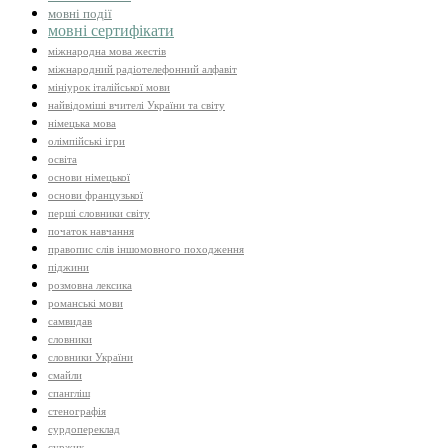
мовні події
мовні сертифікати
міжнародна мова жестів
міжнародний радіотелефонний алфавіт
мініурок італійської мови
найвідоміші вчителі України та світу
німецька мова
олімпійські ігри
освіта
основи німецької
основи французької
перші словники світу
початок навчання
правопис слів іншомовного походження
піджини
розмовна лексика
романські мови
самвидав
словники
словники України
смайли
спангліш
стенографія
сурдопереклад
суржик