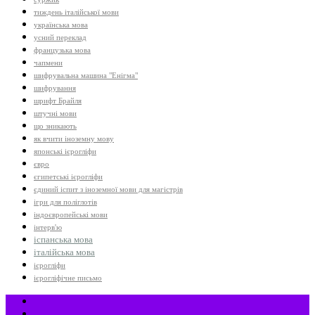
тиждень італійської мови
українська мова
усний переклад
французька мова
чапмени
шифрувальна машина "Енігма"
шифрування
шрифт Брайля
штучні мови
що зникають
як вчити іноземну мову
японські ієрогліфи
євро
єгипетські ієрогліфи
єдиний іспит з іноземної мови для магістрів
ігри для поліглотів
індоєвропейські мови
інтерв'ю
іспанська мова
італійська мова
ієрогліфи
ієрогліфічне письмо