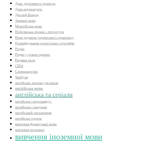
День державного прапора
День перекладача
Джозеф Конрад
Змішані мови
Мальтійська мова
Нобелівська премія з літератури
Нова редакція українського правопису
Розшифрування єгипетських ієрогліфів
Різдво
Різдво у різних країнах
Різдвяні пісні
США
Словникарство
Чапбуки
англійська лексика для шахів
англійська мова
англійська та серіали
англійська і коронавірус
англійська і пандемія
англійський письменник
англійські серіали
вивчення французької мови
вивчення іноземної
вивчення іноземної мови