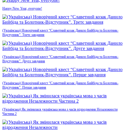
Happy New Year, everyone!
(Українська) Новорічний квест “Славетний козак Данило Бийбіда та Болотник-
Відступник”. Третє завдання
(Українська) Новорічний квест “Славетний козак Данило Бийбіда та Болотник-
Відступник”. Друге завдання
(Українська) Новорічний квест “Славетний козак Данило Бийбіда та Болотник-
Відступник”. Перше завдання
(Українська) Як змінилася українська мова з часів відродження Незалежности
Частина 2