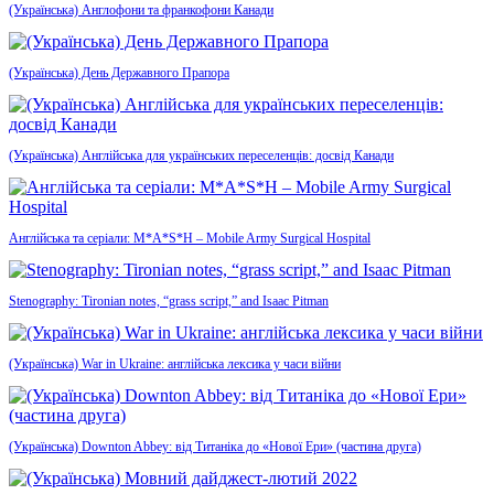
(Українська) Англофони та франкофони Канади
(Українська) День Державного Прапора
(Українська) Англійська для українських переселенців: досвід Канади
Англійська та серіали: M*A*S*H – Mobile Army Surgical Hospital
Stenography: Tironian notes, “grass script,” and Isaac Pitman
(Українська) War in Ukraine: англійська лексика у часи війни
(Українська) Downton Abbey: від Титаніка до «Нової Ери» (частина друга)