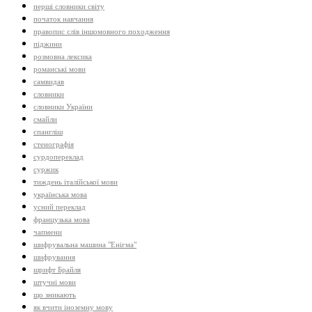
перші словники світу
початок навчання
правопис слів іншомовного походження
піджини
розмовна лексика
романські мови
самвидав
словники
словники України
смайли
спангліш
стенографія
сурдопереклад
суржик
тиждень італійської мови
українська мова
усний переклад
французька мова
чапмени
шифрувальна машина "Енігма"
шифрування
шрифт Брайля
штучні мови
що зникають
як вчити іноземну мову