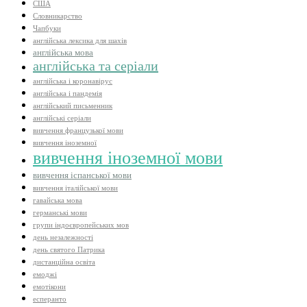
США
Словникарство
Чапбуки
англійська лексика для шахів
англійська мова
англійська та серіали
англійська і коронавірус
англійська і пандемія
англійський письменник
англійські серіали
вивчення французької мови
вивчення іноземної
вивчення іноземної мови
вивчення іспанської мови
вивчення італійської мови
гавайська мова
германські мови
групи індоєвропейських мов
день незалежності
день святого Патрика
дистанційна освіта
емоджі
емотікони
есперанто