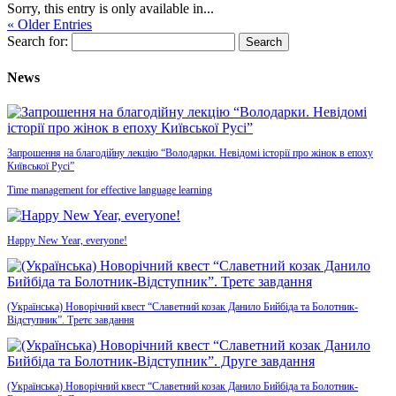
Sorry, this entry is only available in...
« Older Entries
Search for:
News
Запрошення на благодійну лекцію “Володарки. Невідомі історії про жінок в епоху
Київської Русі”
Time management for effective language learning
Happy New Year, everyone!
(Українська) Новорічний квест “Славетний козак Данило Бийбіда та Болотник-
Відступник”. Третє завдання
(Українська) Новорічний квест “Славетний козак Данило Бийбіда та Болотник-