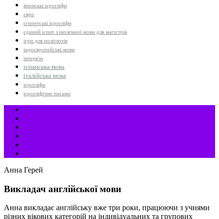
японські ієрогліфи
євро
єгипетські ієрогліфи
єдиний іспит з іноземної мови для магістрів
ігри для поліглотів
індоєвропейські мови
інтерв'ю
іспанська мова
італійська мова
ієрогліфи
ієрогліфічне письмо
Анна Герей
Викладач англійської мови
Анна викладає англійську вже три роки, працюючи з учнями
різних вікових категорій на індивідуальних та групових