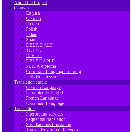
About the Project
Courses
English
German
French
Polish
Italian
Spanish
DELF, DALF
TOEFL
DaF test
DELE/CAPLE
PLIDA diploma
Corporate Language Training
Individual lessons
Translation studio
German Language
Ukrainian to English
French Language
Ukrainian Language
Translation
Interpreting services
Sequential translation
Simultaneous translation
Translations for conferences