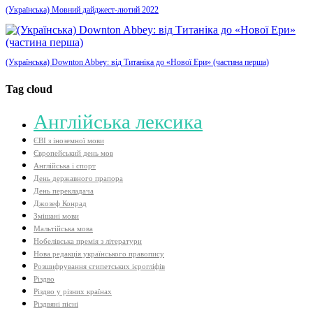
(Українська) Мовний дайджест-лютий 2022
(Українська) Downton Abbey: від Титаніка до «Нової Ери» (частина перша)
Tag cloud
Aнглійська лексика
ЄВІ з іноземної мови
Європейський день мов
Англійська і спорт
День державного прапора
День перекладача
Джозеф Конрад
Змішані мови
Мальтійська мова
Нобелівська премія з літератури
Нова редакція українського правопису
Розшифрування єгипетських ієрогліфів
Різдво
Різдво у різних країнах
Різдвяні пісні