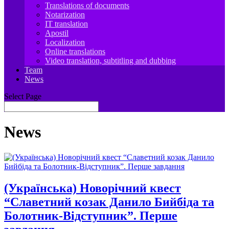
Translations of documents
Notarization
IT translation
Apostil
Localization
Online translations
Video translation, subtitling and dubbing
Team
News
Select Page
News
(Українська) Новорічний квест
“Славетний козак Данило Бийбіда та
Болотник-Відступник”. Перше