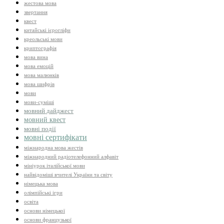
жестова мова
звертання
квест
китайські ієрогліфи
креольські мови
криптографія
мова вина
мова емоцій
мова малюнків
мова шифрів
мови
мови-суміші
мовний дайджест
мовний квест
мовні події
мовні сертифікати
міжнародна мова жестів
міжнародний радіотелефонний алфавіт
мініурок італійської мови
найвідоміші вчителі України та світу
німецька мова
олімпійські ігри
освіта
основи німецької
основи французької