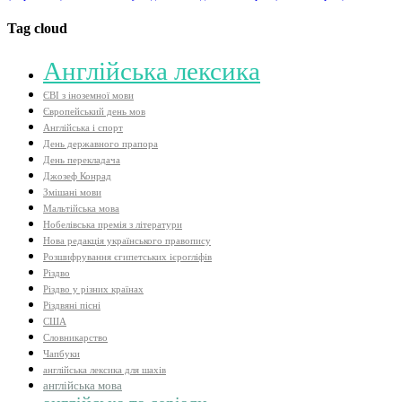
Tag cloud
Aнглійська лексика
ЄВІ з іноземної мови
Європейський день мов
Англійська і спорт
День державного прапора
День перекладача
Джозеф Конрад
Змішані мови
Мальтійська мова
Нобелівська премія з літератури
Нова редакція українського правопису
Розшифрування єгипетських ієрогліфів
Різдво
Різдво у різних країнах
Різдвяні пісні
США
Словникарство
Чапбуки
англійська лексика для шахів
англійська мова