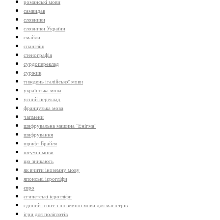
романські мови
самвидав
словники
словники України
смайли
спангліш
стенографія
сурдопереклад
суржик
тиждень італійської мови
українська мова
усний переклад
французька мова
чапмени
шифрувальна машина "Енігма"
шифрування
шрифт Брайля
штучні мови
що зникають
як вчити іноземну мову
японські ієрогліфи
євро
єгипетські ієрогліфи
єдиний іспит з іноземної мови для магістрів
ігри для поліглотів