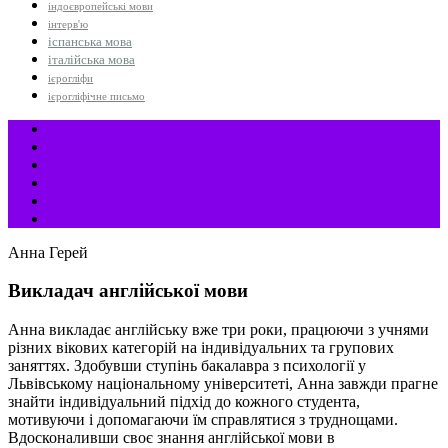
індоєвропейські мови
інтерв'ю
іспанська мова
італійська мова
ієрогліфи
ієрогліфічне письмо
Анна Герей
Викладач англійської мови
Анна викладає англійську вже три роки, працюючи з учнями
різних вікових категорій на індивідуальних та групових
заняттях. Здобувши ступінь бакалавра з психології у
Львівському національному університеті, Анна завжди прагне
знайти індивідуальний підхід до кожного студента,
мотивуючи і допомагаючи їм справлятися з труднощами.
Вдосконаливши своє знання англійської мови в