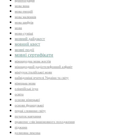
криптографія
мова вина
мова емоцій
мова малюнків
мова шифрів
мови
мови-суміші
мовний дайджест
мовний квест
мовні події
мовні сертифікати
міжнародна мова жестів
міжнародний радіотелефонний алфавіт
мініурок італійської мови
найвідоміші вчителі України та світу
німецька мова
олімпійські ігри
освіта
основи німецької
основи французької
перші словники світу
початок навчання
правопис слів іншомовного походження
піджини
розмовна лексика