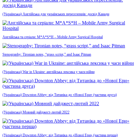
(Українська) Англійська для українських переселенців: досвід Канади
Англійська та серіали: M*A*S*H – Mobile Army Surgical Hospital
Stenography: Tironian notes, “grass script,” and Isaac Pitman
(Українська) War in Ukraine: англійська лексика у часи війни
(Українська) Downton Abbey: від Титаніка до «Нової Ери» (частина друга)
(Українська) Мовний дайджест-лютий 2022
(Українська) Downton Abbey: від Титаніка до «Нової Ери» (частина перша)