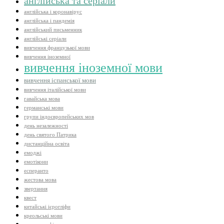
англійська та серіали
англійська і коронавірус
англійська і пандемія
англійський письменник
англійські серіали
вивчення французької мови
вивчення іноземної
вивчення іноземної мови
вивчення іспанської мови
вивчення італійської мови
гавайська мова
германські мови
групи індоєвропейських мов
день незалежності
день святого Патрика
дистанційна освіта
емоджі
емотікони
есперанто
жестова мова
звертання
квест
китайські ієрогліфи
креольські мови