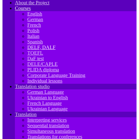
About the Project
Courses
English
German
French
Polish
Italian
Spanish
DELF, DALF
TOEFL
DaF test
DELE/CAPLE
PLIDA diploma
Corporate Language Training
Individual lessons
Translation studio
German Language
Ukrainian to English
French Language
Ukrainian Language
Translation
Interpreting services
Sequential translation
Simultaneous translation
Translations for conferences