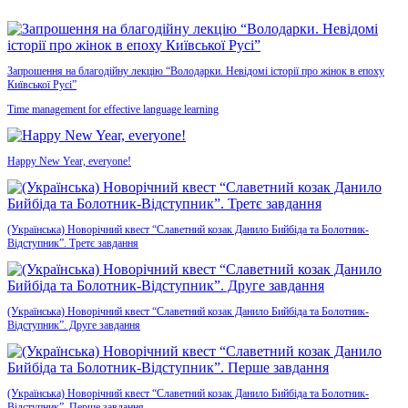
Запрошення на благодійну лекцію “Володарки. Невідомі історії про жінок в епоху
Київської Русі”
Time management for effective language learning
Happy New Year, everyone!
(Українська) Новорічний квест “Славетний козак Данило Бийбіда та Болотник-
Відступник”. Третє завдання
(Українська) Новорічний квест “Славетний козак Данило Бийбіда та Болотник-
Відступник”. Друге завдання
(Українська) Новорічний квест “Славетний козак Данило Бийбіда та Болотник-
Відступник”. Перше завдання