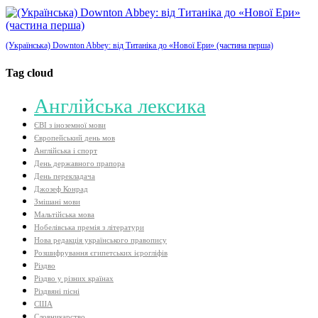
(Українська) Downton Abbey: від Титаніка до «Нової Ери» (частина перша)
Tag cloud
Aнглійська лексика
ЄВІ з іноземної мови
Європейський день мов
Англійська і спорт
День державного прапора
День перекладача
Джозеф Конрад
Змішані мови
Мальтійська мова
Нобелівська премія з літератури
Нова редакція українського правопису
Розшифрування єгипетських ієрогліфів
Різдво
Різдво у різних країнах
Різдвяні пісні
США
Словникарство