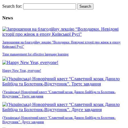
Search for:
News
Запрошення на благодійну лекцію “Володарки. Невідомі історії про жінок в епоху
Київської Русі”
Time management for effective language learning
Happy New Year, everyone!
(Українська) Новорічний квест “Славетний козак Данило Бийбіда та Болотник-
Відступник”. Третє завдання
(Українська) Новорічний квест “Славетний козак Данило Бийбіда та Болотник-
Відступник”. Друге завдання