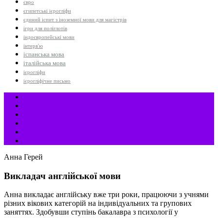
євро
єгипетські ієрогліфи
єдиний іспит з іноземної мови для магістрів
ігри для поліглотів
індоєвропейські мови
інтерв'ю
іспанська мова
італійська мова
ієрогліфи
ієрогліфічне письмо
Анна Герей
Викладач англійської мови
Анна викладає англійську вже три роки, працюючи з учнями
різних вікових категорій на індивідуальних та групових
заняттях. Здобувши ступінь бакалавра з психології у