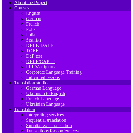
About the Project
Courses
English
German
French
Polish
Italian
Spanish
DELF, DALF
TOEFL
DaF test
DELE/CAPLE
PLIDA diploma
Corporate Language Training
Individual lessons
Translation studio
German Language
Ukrainian to English
French Language
Ukrainian Language
Translation
Interpreting services
Sequential translation
Simultaneous translation
Translations for conferences