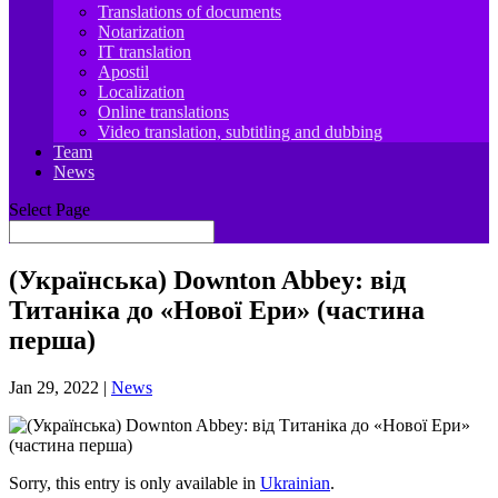
Translations of documents
Notarization
IT translation
Apostil
Localization
Online translations
Video translation, subtitling and dubbing
Team
News
Select Page
(Українська) Downton Abbey: від
Титаніка до «Нової Ери» (частина
перша)
Jan 29, 2022
|
News
Sorry, this entry is only available in
Ukrainian
.