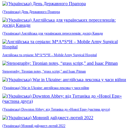
(Українська) День Державного Прапора
(Українська) Англійська для українських переселенців: досвід Канади
Англійська та серіали: M*A*S*H – Mobile Army Surgical Hospital
Stenography: Tironian notes, “grass script,” and Isaac Pitman
(Українська) War in Ukraine: англійська лексика у часи війни
(Українська) Downton Abbey: від Титаніка до «Нової Ери» (частина друга)
(Українська) Мовний дайджест-лютий 2022