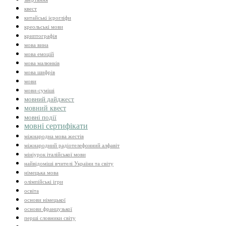
квест
китайські ієрогліфи
креольські мови
криптографія
мова вина
мова емоцій
мова малюнків
мова шифрів
мови
мови-суміші
мовний дайджест
мовний квест
мовні події
мовні сертифікати
міжнародна мова жестів
міжнародний радіотелефонний алфавіт
мініурок італійської мови
найвідоміші вчителі України та світу
німецька мова
олімпійські ігри
освіта
основи німецької
основи французької
перші словники світу