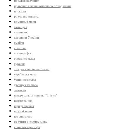
початок навчання
правопис слів іншомовного походження
піджини
розмовна лексика
романські мови
самвидав
словники
словники України
смайли
спангліш
стенографія
сурдопереклад
суржик
тиждень італійської мови
українська мова
усний переклад
французька мова
чапмени
шифрувальна машина "Енігма"
шифрування
шрифт Брайля
штучні мови
що зникають
як вчити іноземну мову
японські ієрогліфи