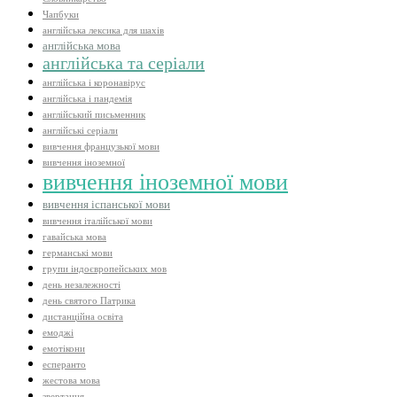
Чапбуки
англійська лексика для шахів
англійська мова
англійська та серіали
англійська і коронавірус
англійська і пандемія
англійський письменник
англійські серіали
вивчення французької мови
вивчення іноземної
вивчення іноземної мови
вивчення іспанської мови
вивчення італійської мови
гавайська мова
германські мови
групи індоєвропейських мов
день незалежності
день святого Патрика
дистанційна освіта
емоджі
емотікони
есперанто
жестова мова
звертання