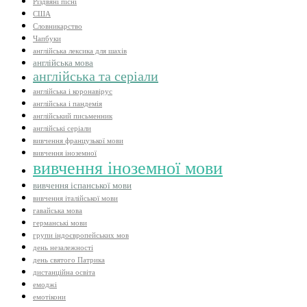
Різдвяні пісні
США
Словникарство
Чапбуки
англійська лексика для шахів
англійська мова
англійська та серіали
англійська і коронавірус
англійська і пандемія
англійський письменник
англійські серіали
вивчення французької мови
вивчення іноземної
вивчення іноземної мови
вивчення іспанської мови
вивчення італійської мови
гавайська мова
германські мови
групи індоєвропейських мов
день незалежності
день святого Патрика
дистанційна освіта
емоджі
емотікони