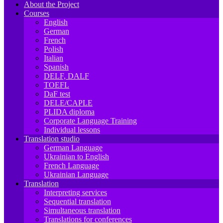
About the Project
Courses
English
German
French
Polish
Italian
Spanish
DELF, DALF
TOEFL
DaF test
DELE/CAPLE
PLIDA diploma
Corporate Language Training
Individual lessons
Translation studio
German Language
Ukrainian to English
French Language
Ukrainian Language
Translation
Interpreting services
Sequential translation
Simultaneous translation
Translations for conferences