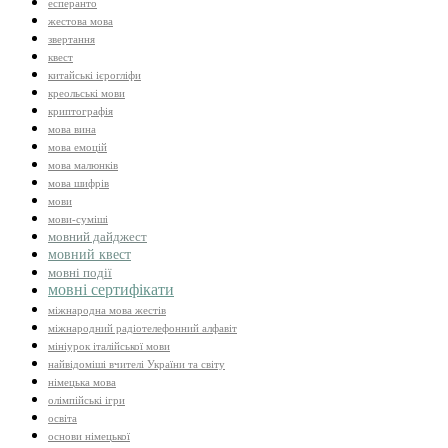
есперанто
жестова мова
звертання
квест
китайські ієрогліфи
креольські мови
криптографія
мова вина
мова емоцій
мова малюнків
мова шифрів
мови
мови-суміші
мовний дайджест
мовний квест
мовні події
мовні сертифікати
міжнародна мова жестів
міжнародний радіотелефонний алфавіт
мініурок італійської мови
найвідоміші вчителі України та світу
німецька мова
олімпійські ігри
освіта
основи німецької