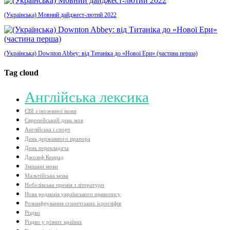
(Українська) Мовний дайджест-лютий 2022
(Українська) Downton Abbey: від Титаніка до «Нової Ери» (частина перша)
Tag cloud
Aнглійська лексика
ЄВІ з іноземної мови
Європейський день мов
Англійська і спорт
День державного прапора
День перекладача
Джозеф Конрад
Змішані мови
Мальтійська мова
Нобелівська премія з літератури
Нова редакція українського правопису
Розшифрування єгипетських ієрогліфів
Різдво
Різдво у різних країнах