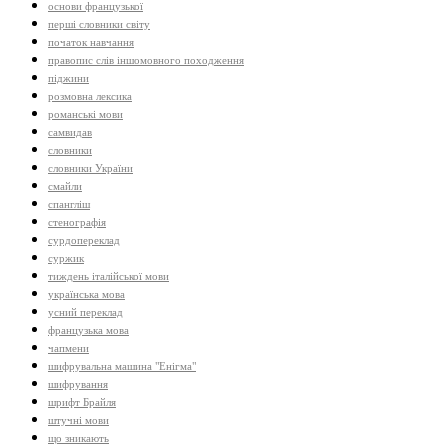
основи французької
перші словники світу
початок навчання
правопис слів іншомовного походження
піджини
розмовна лексика
романські мови
самвидав
словники
словники України
смайли
спангліш
стенографія
сурдопереклад
суржик
тиждень італійської мови
українська мова
усний переклад
французька мова
чапмени
шифрувальна машина "Енігма"
шифрування
шрифт Брайля
штучні мови
що зникають