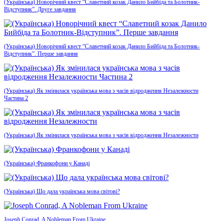
(Українська) Новорічний квест “Славетний козак Данило Бийбіда та Болотник-
Відступник”. Друге завдання
(Українська) Новорічний квест “Славетний козак Данило Бийбіда та Болотник-
Відступник”. Перше завдання
(Українська) Як змінилася українська мова з часів відродження Незалежности
Частина 2
(Українська) Як змінилася українська мова з часів відродження Незалежности
(Українська) Франкофони у Канаді
(Українська) Що дала українська мова світові?
Joseph Conrad, A Nobleman From Ukraine