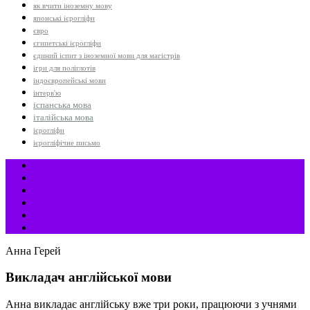
як вчити іноземну мову
японські ієрогліфи
євро
єгипетські ієрогліфи
єдиний іспит з іноземної мови для магістрів
ігри для поліглотів
індоєвропейські мови
інтерв'ю
іспанська мова
італійська мова
ієрогліфи
ієрогліфічне письмо
Анна Герей
Викладач англійської мови
Анна викладає англійську вже три роки, працюючи з учнями