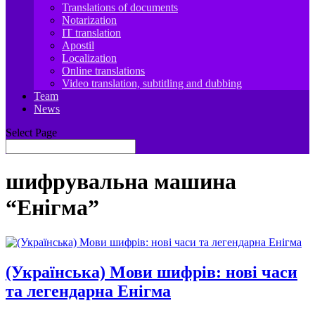
Translations of documents
Notarization
IT translation
Apostil
Localization
Online translations
Video translation, subtitling and dubbing
Team
News
Select Page
шифрувальна машина
“Енігма”
(Українська) Мови шифрів: нові часи
та легендарна Енігма