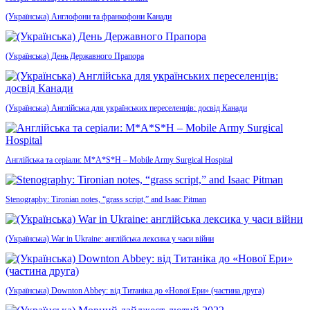
(Українська) Англофони та франкофони Канади
(Українська) День Державного Прапора
(Українська) Англійська для українських переселенців: досвід Канади
Англійська та серіали: M*A*S*H – Mobile Army Surgical Hospital
Stenography: Tironian notes, “grass script,” and Isaac Pitman
(Українська) War in Ukraine: англійська лексика у часи війни
(Українська) Downton Abbey: від Титаніка до «Нової Ери» (частина друга)