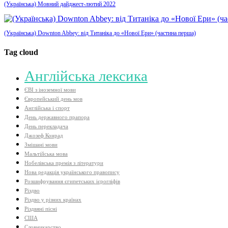
(Українська) Мовний дайджест-лютий 2022
(Українська) Downton Abbey: від Титаніка до «Нової Ери» (частина перша)
Tag cloud
Aнглійська лексика
ЄВІ з іноземної мови
Європейський день мов
Англійська і спорт
День державного прапора
День перекладача
Джозеф Конрад
Змішані мови
Мальтійська мова
Нобелівська премія з літератури
Нова редакція українського правопису
Розшифрування єгипетських ієрогліфів
Різдво
Різдво у різних країнах
Різдвяні пісні
США
Словникарство