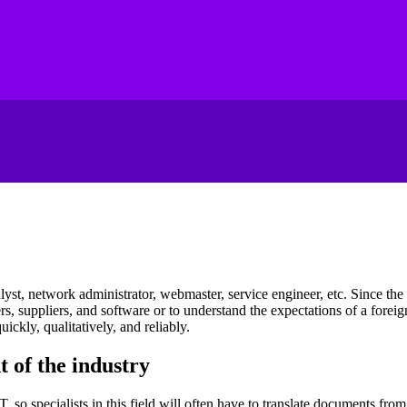
alyst, network administrator, webmaster, service engineer, etc.
Since the 
s, suppliers, and software or to understand the expectations of a forei
uickly, qualitatively, and reliably
.
 of the industry
T, so specialists in this field will often have to translate documents fro