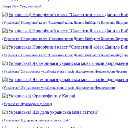
Happy New Year, everyone!
(Українська) Новорічний квест “Славетний козак Данило Бийбіда та Болотник-Відступн
(Українська) Новорічний квест “Славетний козак Данило Бийбіда та Болотник-Відступ
(Українська) Новорічний квест “Славетний козак Данило Бийбіда та Болотник-Відступ
(Українська) Як змінилася українська мова з часів відродження Незалежности Частина
(Українська) Як змінилася українська мова з часів відродження Незалежности
(Українська) Франкофони у Канаді
(Українська) Що дала українська мова світові?