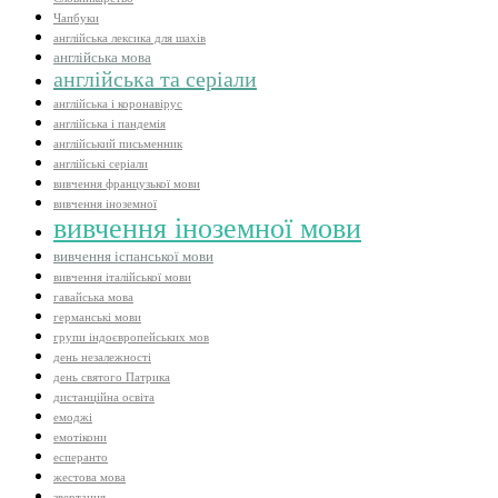
Чапбуки
англійська лексика для шахів
англійська мова
англійська та серіали
англійська і коронавірус
англійська і пандемія
англійський письменник
англійські серіали
вивчення французької мови
вивчення іноземної
вивчення іноземної мови
вивчення іспанської мови
вивчення італійської мови
гавайська мова
германські мови
групи індоєвропейських мов
день незалежності
день святого Патрика
дистанційна освіта
емоджі
емотікони
есперанто
жестова мова
звертання