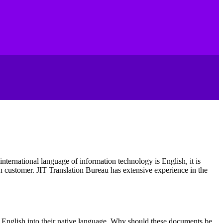
international language of information technology is English, it is
gn customer.
JIT Translation Bureau has extensive experience in the
m English into their native language
.
Why should these documents be