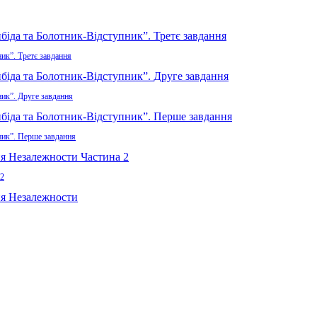
ик”. Третє завдання
ник”. Друге завдання
ник”. Перше завдання
 2