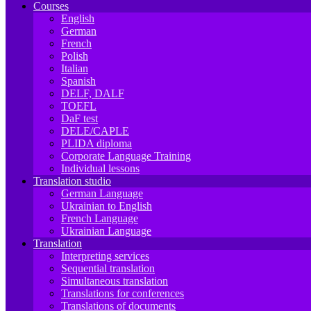
Courses
English
German
French
Polish
Italian
Spanish
DELF, DALF
TOEFL
DaF test
DELE/CAPLE
PLIDA diploma
Corporate Language Training
Individual lessons
Translation studio
German Language
Ukrainian to English
French Language
Ukrainian Language
Translation
Interpreting services
Sequential translation
Simultaneous translation
Translations for conferences
Translations of documents