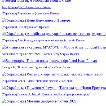
Joseph Conrad, A Nobleman From Ukraine
(Українська) Англофони та франкофони Канади
(Українська) День Державного Прапора
(Українська) Англійська для українських переселенців: досвід Канади
Англійська та серіали: M*A*S*H – Mobile Army Surgical Hospital
Stenography: Tironian notes, “grass script,” and Isaac Pitman
(Українська) War in Ukraine: англійська лексика у часи війни
(Українська) Downton Abbey: від Титаніка до «Нової Ери» (частина друга)