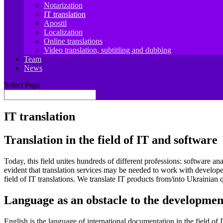
Notarization
IT translation
Apostil
Localization
Online translations
Video translation, subtitling and dubbing
Team
News
Select Page
IT translation
Translation in the field of IT and software
Today, this field unites hundreds of different professions: software an
evident that translation services may be needed to work with developer
field of IT translations. We translate IT products from/into Ukrainian q
Language as an obstacle to the development
English is the language of international documentation in the field of I