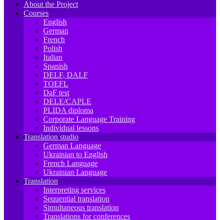
About the Project
Courses
English
German
French
Polish
Italian
Spanish
DELF, DALF
TOEFL
DaF test
DELE/CAPLE
PLIDA diploma
Corporate Language Training
Individual lessons
Translation studio
German Language
Ukrainian to English
French Language
Ukrainian Language
Translation
Interpreting services
Sequential translation
Simultaneous translation
Translations for conferences