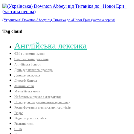
(Українська) Downton Abbey: від Титаніка до «Нової Ери» (частина перша)
Tag cloud
Aнглійська лексика
ЄВІ з іноземної мови
Європейський день мов
Англійська і спорт
День державного прапора
День перекладача
Джозеф Конрад
Змішані мови
Мальтійська мова
Нобелівська премія з літератури
Нова редакція українського правопису
Розшифрування єгипетських ієрогліфів
Різдво
Різдво у різних країнах
Різдвяні пісні
США