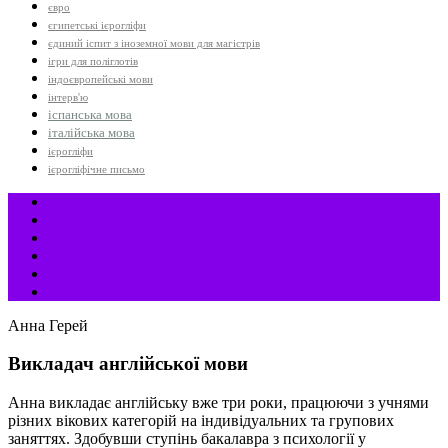
євро
єгипетські ієрогліфи
єдиний іспит з іноземної мови для магістрів
ігри для поліглотів
індоєвропейські мови
інтерв'ю
іспанська мова
італійська мова
ієрогліфи
ієрогліфічне письмо
Анна Герей
Викладач англійської мови
Анна викладає англійську вже три роки, працюючи з учнями
різних вікових категорій на індивідуальних та групових
заняттях. Здобувши ступінь бакалавра з психології у