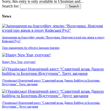
Sorry, this entry is only available in Ukrainian and...
Search for:
News
Запрошення на благодійну лекцію “Володарки. Невідомі історії про жінок в епоху
Київської Русі”
Time management for effective language learning
Happy New Year, everyone!
(Українська) Новорічний квест “Славетний козак Данило Бийбіда та Болотник-
Відступник”. Третє завдання
(Українська) Новорічний квест “Славетний козак Данило Бийбіда та Болотник-
Відступник”. Друге завдання