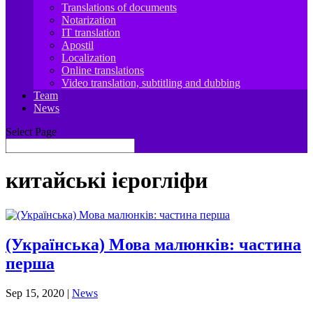
Translations of documents
Notarization
IT translation
Apostil
Localization
Online translations
Video translation, subtitling and dubbing
Team
News
Select Page
китайські ієрогліфи
(Українська) Мова малюнків: частина
перша
Sep 15, 2020
|
News