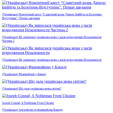
(Українська) Новорічний квест “Славетний козак Данило Бийбіда та Болотник-
Відступник”. Перше завдання
(Українська) Як змінилася українська мова з часів відродження Незалежности
Частина 2
(Українська) Як змінилася українська мова з часів відродження Незалежности
(Українська) Франкофони у Канаді
(Українська) Що дала українська мова світові?
Joseph Conrad, A Nobleman From Ukraine
(Українська) Англофони та франкофони Канади