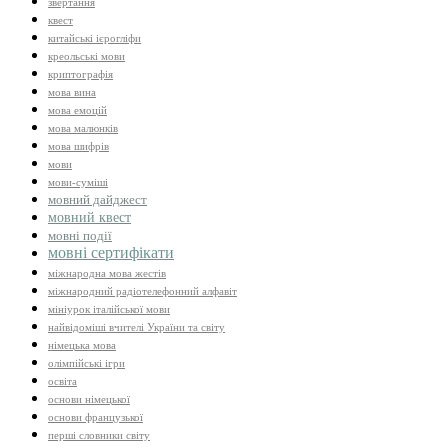
звертання
квест
китайські ієрогліфи
креольські мови
криптографія
мова вина
мова емоцій
мова малюнків
мова шифрів
мови
мови-суміші
мовний дайджест
мовний квест
мовні події
мовні сертифікати
міжнародна мова жестів
міжнародний радіотелефонний алфавіт
мініурок італійської мови
найвідоміші вчителі України та світу
німецька мова
олімпійські ігри
освіта
основи німецької
основи французької
перші словники світу