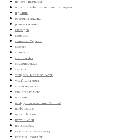
початок навчання
правопис слів іншомовного походження
піджини
розмовна лексика
романські мови
самвидав
словники
словники України
смайли
спангліш
стенографія
сурдопереклад
суржик
тиждень італійської мови
українська мова
усний переклад
французька мова
чапмени
шифрувальна машина "Енігма"
шифрування
шрифт Брайля
штучні мови
що зникають
як вчити іноземну мову
японські ієрогліфи