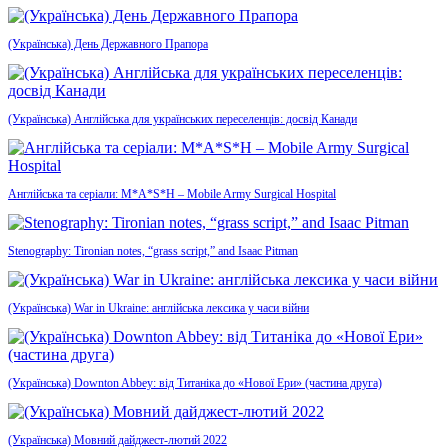
(Українська) День Державного Прапора
(Українська) Англійська для українських переселенців: досвід Канади
Англійська та серіали: M*A*S*H – Mobile Army Surgical Hospital
Stenography: Tironian notes, “grass script,” and Isaac Pitman
(Українська) War in Ukraine: англійська лексика у часи війни
(Українська) Downton Abbey: від Титаніка до «Нової Ери» (частина друга)
(Українська) Мовний дайджест-лютий 2022