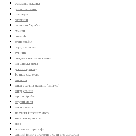
розмовна лексика
романські мови
самвидав
словники
словники України
смайли
спангліш
стенографія
сурдопереклад
суржик
тиждень італійської мови
українська мова
усний переклад
французька мова
чапмени
шифрувальна машина "Енігма"
шифрування
шрифт Брайля
штучні мови
що зникають
як вчити іноземну мову
японські ієрогліфи
євро
єгипетські ієрогліфи
єдиний іспит з іноземної мови для магістрів