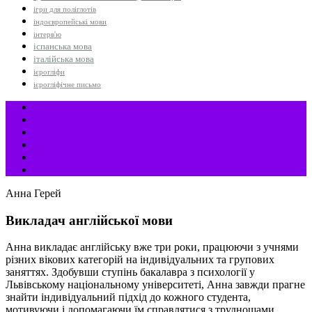
ігри для поліглотів
індоєвропейські мови
інтерв'ю
іспанська мова
італійська мова
ієрогліфи
ієрогліфічне письмо
Анна Герей
Викладач англійської мови
Анна викладає англійську вже три роки, працюючи з учнями
різних вікових категорій на індивідуальних та групових
заняттях. Здобувши ступінь бакалавра з психології у
Львівському національному університеті, Анна завжди прагне
знайти індивідуальний підхід до кожного студента,
мотивуючи і допомагаючи їм справлятися з труднощами.