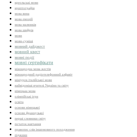
креольські мови
криптографія
мова вина
мова емоцій
мова малюнків
мова шифрів
мови
мови-суміші
мовний дайджест
мовний квест
мовні події
мовні сертифікати
міжнародна мова жестів
міжнародний радіотелефонний алфавіт
мініурок італійської мови
найвідоміші вчителі України та світу
німецька мова
олімпійські ігри
освіта
основи німецької
основи французької
перші словники світу
початок навчання
правопис слів іншомовного походження
піджини