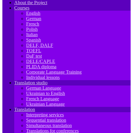
About the Project
Courses
English
German
French
Polish
Italian
Spanish
DELF, DALF
TOEFL
DaF test
DELE/CAPLE
PLIDA diploma
Corporate Language Training
Individual lessons
Translation studio
German Language
Ukrainian to English
French Language
Ukrainian Language
Translation
Interpreting services
Sequential translation
Simultaneous translation
Translations for conferences