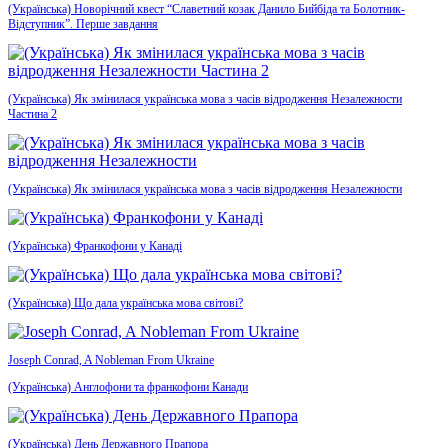
(Українська) Новорічний квест “Славетний козак Данило Бийбіда та Болотник-
Відступник”. Перше завдання
(Українська) Як змінилася українська мова з часів відродження Незалежности
Частина 2
(Українська) Як змінилася українська мова з часів відродження Незалежности
(Українська) Франкофони у Канаді
(Українська) Що дала українська мова світові?
Joseph Conrad, A Nobleman From Ukraine
(Українська) Англофони та франкофони Канади
(Українська) День Державного Прапора