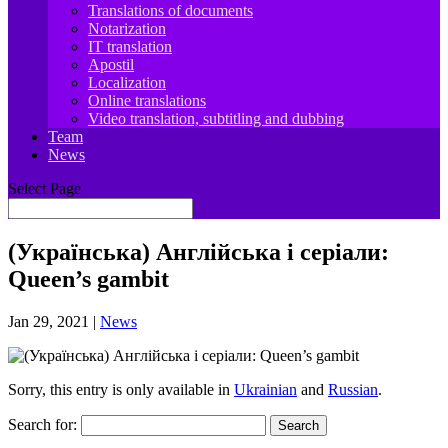
Translations of documents
Notarization
IT translation
Apostil
Localization
Online translations
Video translation, subtitling and dubbing
Team
News
Select Page
(Українська) Англійська і серіали:
Queen’s gambit
Jan 29, 2021
|
News
Sorry, this entry is only available in
Ukrainian
and
Russian
.
Search for: