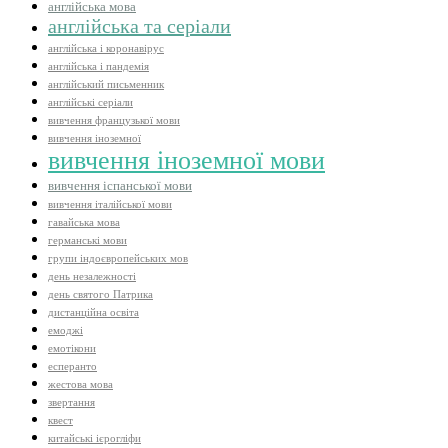
англійська мова
англійська та серіали
англійська і коронавірус
англійська і пандемія
англійський письменник
англійські серіали
вивчення французької мови
вивчення іноземної
вивчення іноземної мови
вивчення іспанської мови
вивчення італійської мови
гавайська мова
германські мови
групи індоєвропейських мов
день незалежності
день святого Патрика
дистанційна освіта
емоджі
емотікони
есперанто
жестова мова
звертання
квест
китайські ієрогліфи