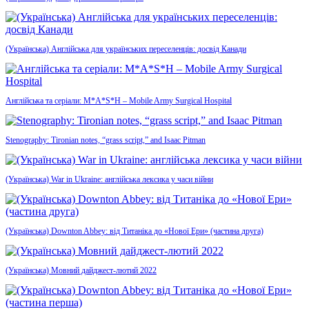
(Українська) Англійська для українських переселенців: досвід Канади
Англійська та серіали: M*A*S*H – Mobile Army Surgical Hospital
Stenography: Tironian notes, “grass script,” and Isaac Pitman
(Українська) War in Ukraine: англійська лексика у часи війни
(Українська) Downton Abbey: від Титаніка до «Нової Ери» (частина друга)
(Українська) Мовний дайджест-лютий 2022