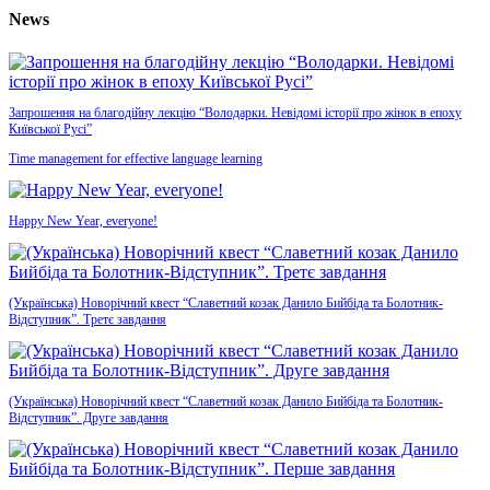
News
Запрошення на благодійну лекцію “Володарки. Невідомі історії про жінок в епоху
Київської Русі”
Time management for effective language learning
Happy New Year, everyone!
(Українська) Новорічний квест “Славетний козак Данило Бийбіда та Болотник-
Відступник”. Третє завдання
(Українська) Новорічний квест “Славетний козак Данило Бийбіда та Болотник-
Відступник”. Друге завдання