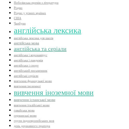
Нобелівська премія з літератури
Різдво
Різдво у різних країнах
США
Чапбуки
англійська лексика
англійська лексика для шахів
англійська мова
англійська та серіали
англійська і коронавірус
англійська і пандемія
англійська і спорт
англійський письменник
англійські серіали
вивчення французької мови
вивчення іноземної
вивчення іноземної мови
вивчення іспанської мови
вивчення італійської мови
гавайська мова
германські мови
групи індоєвропейських мов
день державного прапора