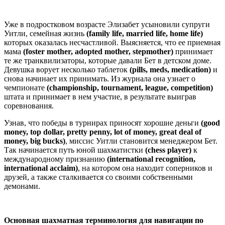
Уже в подростковом возрасте Элизабет усыновили супруги
Уитли, семейная жизнь
(family life, married life, home life)
которых оказалась несчастливой. Выясняется, что ее приемная
мама
(foster mother, adopted mother, stepmother)
принимает
те же транквилизаторы, которые давали Бет в детском доме.
Девушка ворует несколько таблеток
(pills, meds, medication)
и
снова начинает их принимать. Из журнала она узнает о
чемпионате
(championship, tournament, league, competition)
штата и принимает в нем участие, в результате выиграв
соревнования.
Узнав, что победы в турнирах приносят хорошие деньги
(good
money, top dollar, pretty penny, lot of money, great deal of
money, big bucks)
, миссис Уитли становится менеджером Бет.
Так начинается путь юной шахматистки
(chess player)
к
международному признанию
(international recognition,
international acclaim)
, на котором она находит соперников и
друзей, а также сталкивается со своими собственными
демонами.
Основная шахматная терминология для навигации по