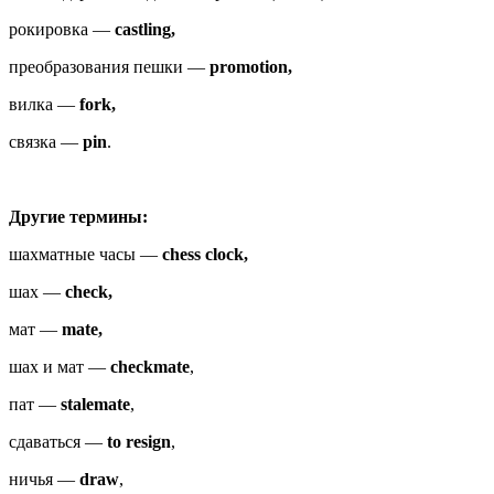
рокировка —
castling,
преобразования пешки —
promotion,
вилка —
fork,
связка —
pin
.
Другие термины:
шахматные часы —
chess clock,
шах —
check,
мат —
mate,
шах и мат —
checkmate
,
пат —
stalemate
,
сдаваться —
to resign
,
ничья —
draw
,