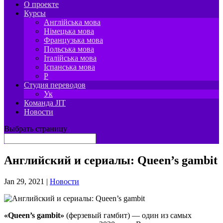
О проекте
Курсы
Англійська мова
Німецька мова
Французька мова
Польська мова
Італійська мова
Іспанська мова
P
Студия переводов
Ук
Команда JIT
Новости
Выбрать страницу
Английский и сериалы: Queen’s gambit
Jan 29, 2021
|
Новости
«Queen’s gambit»
(ферзевый гамбит) — один из самых