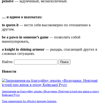
pensive
— задумчивый, меланхоличный.
… и идиом о шахматах:
to queen it
— вести себя высокомерно по отношению к
другим,
be a pawn in someone’s game
— позволять собой
манипулировать,
a knight in shining armour
— рыцарь, спасающий других в
сложных ситуациях.
Найти:
Новости
Запрошення на благодійну лекцію «Володарки. Невідомі історії про жінок в епоху
Київської Русі»
Time management for effective language learning.