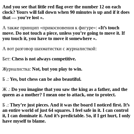
And you see that little red flag over the number 12 on each
clock? Yours will fall down when 90 minutes is up and if it does
that — you’re lost ».
А также принцип «прикосновения к фигуре»:
«It’s touch
move. Do not touch a piece, unless you’re going to move it. If
you touch it, you have to move it somewhere ».
А вот разговор шахматистки с журналисткой:
Бет:
Chess is not always competitive.
Журналистка:
Not, but you play to win.
Б .:
Yes, but chess can be also beautiful.
Ж .:
Do you imagine that you saw the king as a father, and the
queen as a mother? I mean one to attack, one to protect.
Б .:
They’re just pieces. And it was the board I noticed first. It’s
an entire world of just 64 squares. I feel safe in it. I can control
it, I can dominate it. And it’s predictable. So, if I get hurt, I only
have myself to blame.