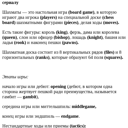
сериалу
Шахматы — это настольная игра
(board game)
, в которую
играют два игрока
(players)
на специальной доске
(chess
board)
шахматными фигурами
(pieces)
, делая ходы
(moves).
Есть такие фигуры: король
(king)
, ферзь, дама или королева
(queen)
, слон или офицер
(bishop)
, лошадь
(knight)
, башня или
ладья
(rook)
и наконец пешки
(pawns).
Шахматная доска состоит из 8 вертикальных рядов
(files)
и 8
горизонтальных
(ranks)
, которые образуют 64 поля
(squares).
Этапы игры:
начало игры или дебют:
opening
(дебют, в котором одна
сторона жертвует пешкой ради преимущества, называется
гамбит —
gambit
),
середина игры или миттельшпиль:
middlegame,
конец игры или эндшпиль —
endgame
.
Нестандартные ходы или приемы
(tactics):