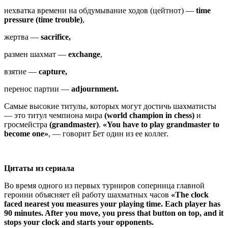
нехватка времени на обдумывание ходов (цейтнот) —
time
pressure (time trouble)
,
жертва —
sacrifice,
размен шахмат —
exchange
,
взятие —
capture,
перенос партии —
adjournment.
Самые высокие титулы, которых могут достичь шахматисты
— это титул чемпиона мира
(world champion in chess)
и
гросмейстра
(grandmaster)
.
«You have to play grandmaster to
become one»
, — говорит Бет один из ее коллег.
Цитаты из сериала
Во время одного из первых турниров соперница главной
героини объясняет ей работу шахматных часов
«The clock
faced nearest you measures your playing time. Each player has
90 minutes. After you move, you press that button on top, and it
stops your clock and starts your opponents.