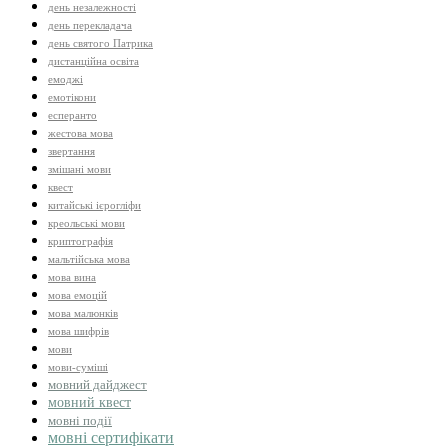
день незалежності
день перекладача
день святого Патрика
дистанційна освіта
емоджі
емотікони
есперанто
жестова мова
звертання
змішані мови
квест
китайські ієрогліфи
креольські мови
криптографія
мальтійська мова
мова вина
мова емоцій
мова малюнків
мова шифрів
мови
мови-суміші
мовний дайджест
мовний квест
мовні події
мовні сертифікати