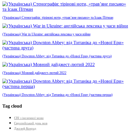
(Українська) Стенографія: тірінові ноти, «трав’яне письмо» та Ісаак Пітман
(Українська) War in Ukraine: англійська лексика у часи війни
(Українська) Downton Abbey: від Титаніка до «Нової Ери» (частина друга)
(Українська) Мовний дайджест-лютий 2022
(Українська) Downton Abbey: від Титаніка до «Нової Ери» (частина перша)
Tag cloud
ЄВІ з іноземної мови
Європейський день мов
Джозеф Конрад