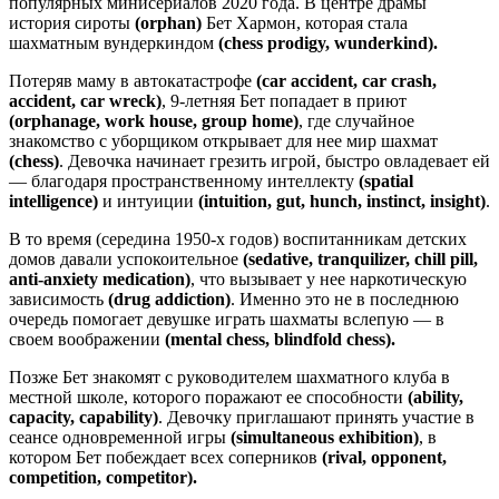
популярных минисериалов 2020 года. В центре драмы
история сироты
(orphan)
Бет Хармон, которая стала
шахматным вундеркиндом
(chess prodigy, wunderkind).
Потеряв маму в автокатастрофе
(car accident, car crash,
accident, car wreck)
, 9-летняя Бет попадает в приют
(orphanage, work house, group home)
, где случайное
знакомство с уборщиком открывает для нее мир шахмат
(chess)
. Девочка начинает грезить игрой, быстро овладевает ей
— благодаря пространственному интеллекту
(spatial
intelligence)
и интуиции
(intuition, gut, hunch, instinct, insight)
.
В то время (середина 1950-х годов) воспитанникам детских
домов давали успокоительное
(sedative, tranquilizer, chill pill,
anti-anxiety medication)
, что вызывает у нее наркотическую
зависимость
(drug addiction)
. Именно это не в последнюю
очередь помогает девушке играть шахматы вслепую — в
своем воображении
(mental chess, blindfold chess).
Позже Бет знакомят с руководителем шахматного клуба в
местной школе, которого поражают ее способности
(ability,
capacity, capability)
. Девочку приглашают принять участие в
сеансе одновременной игры
(simultaneous exhibition)
, в
котором Бет побеждает всех соперников
(rival, opponent,
competition, competitor).