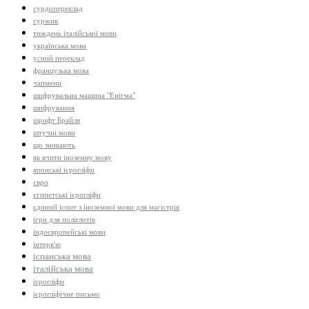
сурдопереклад
суржик
тиждень італійської мови
українська мова
усний переклад
французька мова
чапмени
шифрувальна машина "Енігма"
шифрування
шрифт Брайля
штучні мови
що зникають
як вчити іноземну мову
японські ієрогліфи
євро
єгипетські ієрогліфи
єдиний іспит з іноземної мови для магістрів
ігри для поліглотів
індоєвропейські мови
інтерв'ю
іспанська мова
італійська мова
ієрогліфи
ієрогліфічне письмо