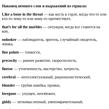
Наконец немного слов и выражений из сериала:
Like a bone in the throat
— как кость в горле, когда что-то или
кто-то чему-то или кому-то препятствует,
that’s for all the marbles
— ситуация, когда все ставится на
кон,
onlooker
— наблюдатель, зритель, случайный свидетель,
зевака,
fine points
— тонкости,
precocity
— раннее развитие, скороспелость,
finesse
— утонченность, мастерство, хитрость,
cerebral
— интеллектуальный, рационалистический,
blunder
— грубая ошибка, промах,
foregone
— упущен, неизбежен,
giddy
— легкомысленный, умопомрачительный,