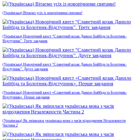
(Українська) Вітаємо усіх із новорічними святами!
(Українська) Новорічний квест “Славетний козак Данило Бийбіда та Болотник-
Відступник”. Третє завдання
(Українська) Новорічний квест “Славетний козак Данило Бийбіда та Болотник-
Відступник”. Друге завдання
(Українська) Новорічний квест «Славетний козак Данило Бийбіда та Болотник-
Відступник». Перше завдання
(Українська) Як змінилася українська мова з часів відродження Незалежности
Частина 2