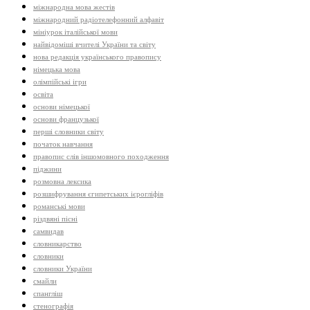
міжнародна мова жестів
міжнародний радіотелефонний алфавіт
мініурок італійської мови
найвідоміші вчителі України та світу
нова редакція українського правопису
німецька мова
олімпійські ігри
освіта
основи німецької
основи французької
перші словники світу
початок навчання
правопис слів іншомовного походження
піджини
розмовна лексика
розшифрування єгипетських ієрогліфів
романські мови
різдвяні пісні
самвидав
словникарство
словники
словники України
смайли
спангліш
стенографія