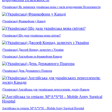
(Українська) Як змінилася українська мова з часів відродження Незалежности
(Українська) Франкофони у Канаді
(Українська) Що дала українська мова світові?
(Українська) Джозеф Конрад, шляхтич з України
(Українська) Англофони та франкофони Канади
(Українська) День Державного Прапора
(Українська) Англійська для українських переселенців: досвід Канади
Англійська та серіали: M*A*S*H – Mobile Army Surgical Hospital