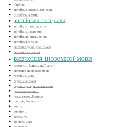
Чапбуки
англійська лексика для шахів
англійська мова
англійська та серіали
англійська і коронавірус
англійська і пандемія
англійський письменник
англійські серіали
вивчення французької мови
вивчення іноземної
вивчення іноземної мови
вивчення іспанської мови
вивчення італійської мови
гавайська мова
германські мови
групи індоєвропейських мов
день незалежності
день святого Патрика
дистанційна освіта
емоджі
емотікони
есперанто
жестова мова
звертання