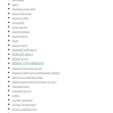
квест
китайські ієрогліфи
креольські мови
криптографія
мова вина
мова емоцій
мова малюнків
мова шифрів
мови
мови-суміші
мовний дайджест
мовний квест
мовні події
мовні сертифікати
міжнародна мова жестів
міжнародний радіотелефонний алфавіт
мініурок італійської мови
найвідоміші вчителі України та світу
німецька мова
олімпійські ігри
освіта
основи німецької
основи французької
перші словники світу