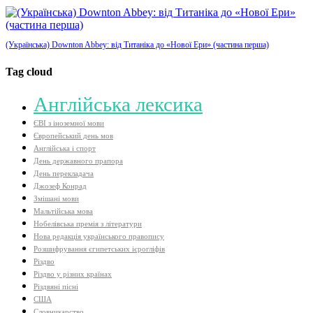
(Українська) Downton Abbey: від Титаніка до «Нової Ери» (частина перша)
Tag cloud
Aнглійська лексика
ЄВІ з іноземної мови
Європейський день мов
Англійська і спорт
День державного прапора
День перекладача
Джозеф Конрад
Змішані мови
Мальтійська мова
Нобелівська премія з літератури
Нова редакція українського правопису
Розшифрування єгипетських ієрогліфів
Різдво
Різдво у різних країнах
Різдвяні пісні
США
Словникарство