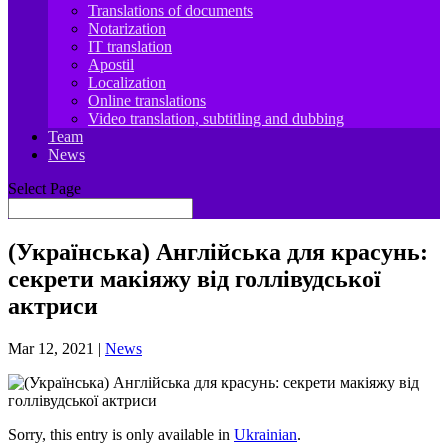
Translations of documents
Notarization
IT translation
Apostil
Localization
Online translations
Video translation, subtitling and dubbing
Team
News
Select Page
(Українська) Англійська для красунь:
секрети макіяжу від голлівудської
актриси
Mar 12, 2021
|
News
Sorry, this entry is only available in
Ukrainian
.