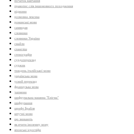
початок навчання
правопис слів іншомовного походження
піджини
розмовна лексика
романські мови
самвидав
словники
словники України
смайли
спангліш
стенографія
сурдопереклад
суржик
тиждень італійської мови
українська мова
усний переклад
французька мова
чапмени
шифрувальна машина "Енігма"
шифрування
шрифт Брайля
штучні мови
що зникають
як вчити іноземну мову
японські ієрогліфи