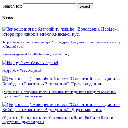
Search for:
News
Запрошення на благодійну лекцію “Володарки. Невідомі історії про жінок в епоху
Київської Русі”
Time management for effective language learning
Happy New Year, everyone!
(Українська) Новорічний квест “Славетний козак Данило Бийбіда та Болотник-
Відступник”. Третє завдання
(Українська) Новорічний квест “Славетний козак Данило Бийбіда та Болотник-
Відступник”. Друге завдання