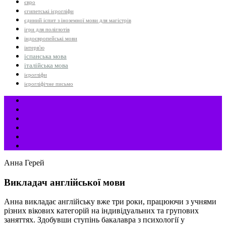
євро
єгипетські ієрогліфи
єдиний іспит з іноземної мови для магістрів
ігри для поліглотів
індоєвропейські мови
інтерв'ю
іспанська мова
італійська мова
ієрогліфи
ієрогліфічне письмо
Анна Герей
Викладач англійської мови
Анна викладає англійську вже три роки, працюючи з учнями
різних вікових категорій на індивідуальних та групових
заняттях. Здобувши ступінь бакалавра з психології у