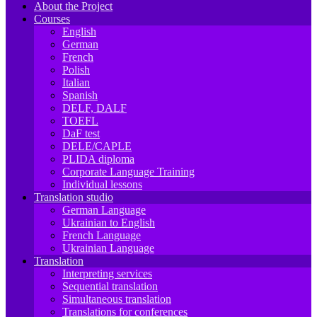
About the Project
Courses
English
German
French
Polish
Italian
Spanish
DELF, DALF
TOEFL
DaF test
DELE/CAPLE
PLIDA diploma
Corporate Language Training
Individual lessons
Translation studio
German Language
Ukrainian to English
French Language
Ukrainian Language
Translation
Interpreting services
Sequential translation
Simultaneous translation
Translations for conferences