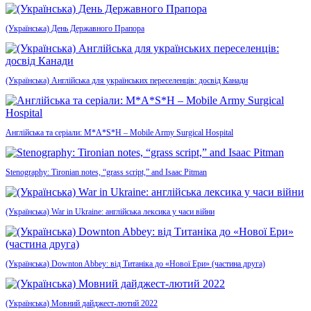
(Українська) День Державного Прапора
(Українська) Англійська для українських переселенців: досвід Канади
Англійська та серіали: M*A*S*H – Mobile Army Surgical Hospital
Stenography: Tironian notes, “grass script,” and Isaac Pitman
(Українська) War in Ukraine: англійська лексика у часи війни
(Українська) Downton Abbey: від Титаніка до «Нової Ери» (частина друга)
(Українська) Мовний дайджест-лютий 2022