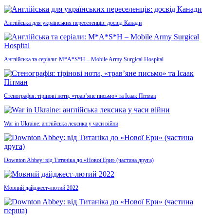
Англійська для українських переселенців: досвід Канади
Англійська та серіали: M*A*S*H – Mobile Army Surgical Hospital
Стенографія: тірінові ноти, «трав’яне письмо» та Ісаак Пітман
War in Ukraine: англійська лексика у часи війни
Downton Abbey: від Титаніка до «Нової Ери» (частина друга)
Мовний дайджест-лютий 2022