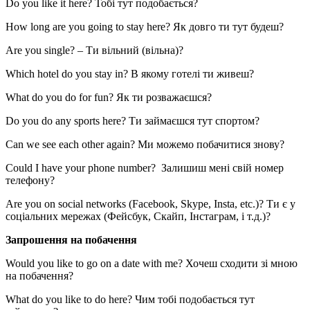
Do you like it here? Тобі тут подобається?
How long are you going to stay here? Як довго ти тут будеш?
Are you single? – Ти вільний (вільна)?
Which hotel do you stay in? В якому готелі ти живеш?
What do you do for fun? Як ти розважаєшся?
Do you do any sports here? Ти займаєшся тут спортом?
Can we see each other again? Ми можемо побачитися знову?
Could I have your phone number? Залишиш мені свій номер
телефону?
Are you on social networks (Facebook, Skype, Insta, etc.)? Ти є у
соціальних мережах (Фейсбук, Скайп, Інстаграм, і т.д.)?
Запрошення на побачення
Would you like to go on a date with me? Хочеш сходити зі мною
на побачення?
What do you like to do here? Чим тобі подобається тут