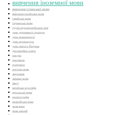
вивчення іноземної мови
вивчення іспанської мови
вивчення італійської мови
гавайська мова
германські мови
групи індоєвропейських мов
день державного прапора
день незалежності
день перекладача
день святого Патрика
дистанційна освіта
емоджі
емотікони
есперанто
жестова мова
звертання
змішані мови
квест
китайські ієрогліфи
креольські мови
криптографія
мальтійська мова
мова вина
мова емоцій