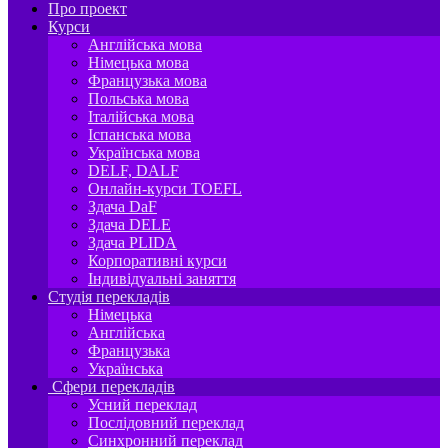
Про проект
Курси
Англійська мова
Німецька мова
Французька мова
Польська мова
Італійська мова
Іспанська мова
Українська мова
DELF, DALF
Онлайн-курси TOEFL
Здача DaF
Здача DELE
Здача PLIDA
Корпоративні курси
Індивідуальні заняття
Студія перекладів
Німецька
Англійська
Французька
Українська
Сфери перекладів
Усний переклад
Послідовний переклад
Синхронний переклад