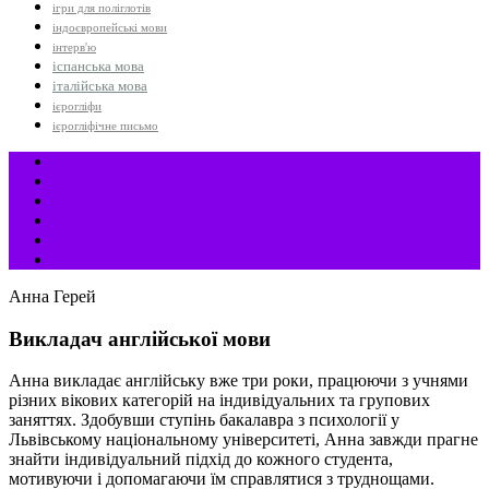
ігри для поліглотів
індоєвропейські мови
інтерв'ю
іспанська мова
італійська мова
ієрогліфи
ієрогліфічне письмо
Анна Герей
Викладач англійської мови
Анна викладає англійську вже три роки, працюючи з учнями
різних вікових категорій на індивідуальних та групових
заняттях. Здобувши ступінь бакалавра з психології у
Львівському національному університеті, Анна завжди прагне
знайти індивідуальний підхід до кожного студента,
мотивуючи і допомагаючи їм справлятися з труднощами.