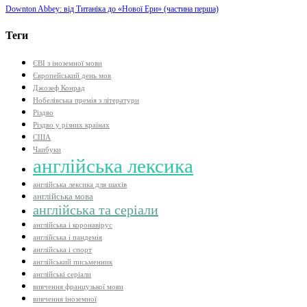
Downton Abbey: від Титаніка до «Нової Ери» (частина перша)
Теги
ЄВІ з іноземної мови
Європейський день мов
Джозеф Конрад
Нобелівська премія з літератури
Різдво
Різдво у різних країнах
США
Чапбуки
англійська лексика
англійська лексика для шахів
англійська мова
англійська та серіали
англійська і коронавірус
англійська і пандемія
англійська і спорт
англійський письменник
англійські серіали
вивчення французької мови
вивчення іноземної