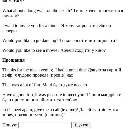
займатися?
What about a long walk on the beach? Ти не хочеш прогулятися
пляжем?
I want to invite you for a dinner Я хочу запросити тебе на
вечерю.
Would you like to go dancing? Ти хочеш піти потанцювати?
Would you like to see a movie? Хочеш сходити у кіно?
Прощання
Thanks for the nice evening. I had a great time Дякую за гарний
вечір, я чудово провела (провів) час
That was a lot of fun. Мені було дуже весело
Have a good trip, it was pleasure to meet you! Гарної мандрівки,
було приємно познайомитися з тобою
Let’s meet again, give me a call (text me)! Давай зустрінемося
знову, подзвони мені (напиши)!
Пошук: