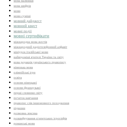
мова малюнків
мова шифрів
мови
мови-суміші
мовний дайджест
мовний квест
мовні події
мовні сертифікати
міжнародна мова жестів
міжнародний радіотелефонний алфавіт
мініурок італійської мови
найвідоміші вчителі України та світу
нова редакція українського правопису
німецька мова
олімпійські ігри
освіта
основи німецької
основи французької
перші словники світу
початок навчання
правопис слів іншомовного походження
піджини
розмовна лексика
розшифрування єгипетських ієрогліфів
романські мови