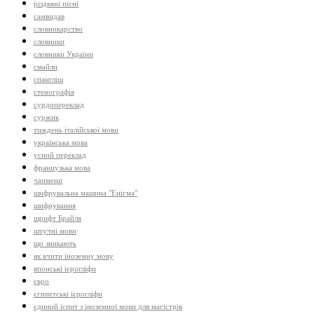
різдвяні пісні
самвидав
словникарство
словники
словники України
смайли
спангліш
стенографія
сурдопереклад
суржик
тиждень італійської мови
українська мова
усний переклад
французька мова
чапмени
шифрувальна машина "Енігма"
шифрування
шрифт Брайля
штучні мови
що зникають
як вчити іноземну мову
японські ієрогліфи
євро
єгипетські ієрогліфи
єдиний іспит з іноземної мови для магістрів