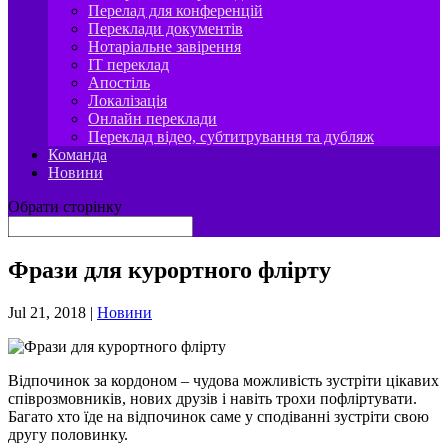
Перелад для конференцій
Переклади документів
Нотаріальне завірення
IT переклад
Апостіль
Локалізація
Онлайн переклади
Переклад відео, субтитрування та дубляж
Команда
Новини
Обрати сторінку
Фрази для курортного флірту
Jul 21, 2018
|
Новини
Відпочинок за кордоном – чудова можливість зустріти цікавих
співрозмовників, нових друзів і навіть трохи пофліртувати.
Багато хто їде на відпочинок саме у сподіванні зустріти свою
другу половинку.