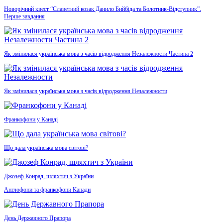
Новорічний квест “Славетний козак Данило Бийбіда та Болотник-Відступник”.
Перше завдання
Як змінилася українська мова з часів відродження Незалежности Частина 2
Як змінилася українська мова з часів відродження Незалежности
Франкофони у Канаді
Що дала українська мова світові?
Джозеф Конрад, шляхтич з України
Англофони та франкофони Канади
День Державного Прапора