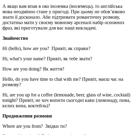
А якщо вам впав в око іноземка (іноземець), то англійська
мова неодмінно стане у пригоді. При цьому не обов’язково
знати її досконало. Аби підтримати романтичну розмову,
достатньо мати у своєму мовному арсеналі набір основних
фраз, які приготували для вас наші викладачі.
Знайомство
Hi (hello), how are you? Привіт, як справи?
Hi, what’s your name? Привіт, як тебе звати?
How are you doing? Як життя?
Hello, do you have time to chat with me? Привіт, маєш час на
розмову?
Hi, are you up for a coffee (lemonade, beer, glass of wine, cocktail)
tonight? Привіт, не хоч випити сьогодні кави (лимонаду, пива,
келих вина, коктейль)?
Продовження розмови
Where are you from? Звідки ти?