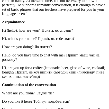
come in handy. At the same time, it is not necessary to know it
perfectly. To support a romantic conversation, it is enough to have a
set of basic phrases that our teachers have prepared for you in your
language arsenal.
Acquaintance
Hi (hello), how are you? Привіт, як справи?
Hi, what’s your name? Привіт, як тебе звати?
How are you doing? Як життя?
Hello, do you have time to chat with me? Привіт, маєш час на
розмову?
Hi, are you up for a coffee (lemonade, beer, glass of wine, cocktail)
tonight? Привіт, не хоч випити сьогодні кави (лимонаду, пива,
келих вина, коктейль)?
Continuation of the conversation
Where are you from? Звідки ти?
Do you like it here? Тобі тут подобається?