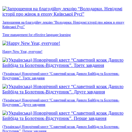
Запрошення на благодійну лекцію “Володарки. Невідомі історії про жінок в епоху
Київської Русі”
Time management for effective language learning
Happy New Year, everyone!
(Українська) Новорічний квест “Славетний козак Данило Бийбіда та Болотник-
Відступник”. Третє завдання
(Українська) Новорічний квест “Славетний козак Данило Бийбіда та Болотник-
Відступник”. Друге завдання
(Українська) Новорічний квест “Славетний козак Данило Бийбіда та Болотник-
Відступник”. Перше завдання