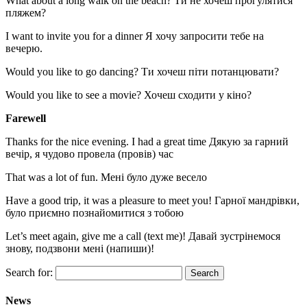
What about a long walk on the beach? Ти не хочеш прогулятися
пляжем?
I want to invite you for a dinner Я хочу запросити тебе на
вечерю.
Would you like to go dancing? Ти хочеш піти потанцювати?
Would you like to see a movie? Хочеш сходити у кіно?
Farewell
Thanks for the nice evening. I had a great time Дякую за гарний
вечір, я чудово провела (провів) час
That was a lot of fun. Мені було дуже весело
Have a good trip, it was a pleasure to meet you! Гарної мандрівки,
було приємно познайомитися з тобою
Let’s meet again, give me a call (text me)! Давай зустрінемося
знову, подзвони мені (напиши)!
Search for:
News