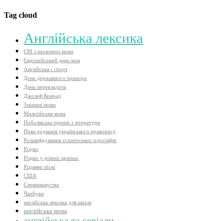
Tag cloud
Aнглійська лексика
ЄВІ з іноземної мови
Європейський день мов
Англійська і спорт
День державного прапора
День перекладача
Джозеф Конрад
Змішані мови
Мальтійська мова
Нобелівська премія з літератури
Нова редакція українського правопису
Розшифрування єгипетських ієрогліфів
Різдво
Різдво у різних країнах
Різдвяні пісні
США
Словникарство
Чапбуки
англійська лексика для шахів
англійська мова
англійська та серіали