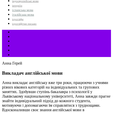
індоєвропейські мови
інтерв'ю
іспанська мова
італійська мова
ієрогліфи
ієрогліфічне письмо
Анна Герей
Викладач англійської мови
Анна викладає англійську вже три роки, працюючи з учнями
різних вікових категорій на індивідуальних та групових
заняттях. Здобувши ступінь бакалавра з психології у
Львівському національному університеті, Анна завжди прагне
знайти індивідуальний підхід до кожного студента,
мотивуючи і допомагаючи їм справлятися з труднощами.
Вдосконаливши своє знання англійської мови в