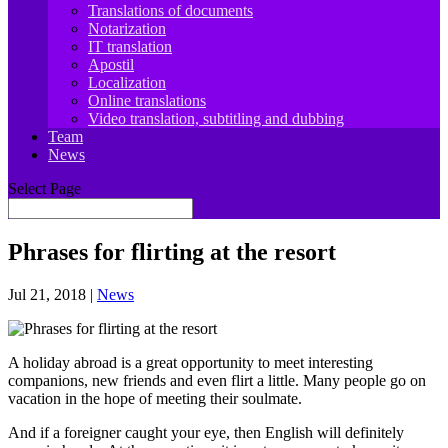
Translations of documents
Notarization
IT translation
Apostil
Localization
Online translations
Video translation, subtitling and dubbing
Team
News
Select Page
Phrases for flirting at the resort
Jul 21, 2018
|
News
A holiday abroad is a great opportunity to meet interesting
companions, new friends and even flirt a little. Many people go on
vacation in the hope of meeting their soulmate.
And if a foreigner caught your eye, then English will definitely