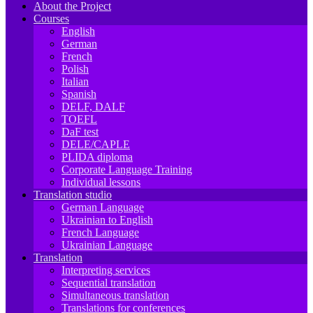
About the Project
Courses
English
German
French
Polish
Italian
Spanish
DELF, DALF
TOEFL
DaF test
DELE/CAPLE
PLIDA diploma
Corporate Language Training
Individual lessons
Translation studio
German Language
Ukrainian to English
French Language
Ukrainian Language
Translation
Interpreting services
Sequential translation
Simultaneous translation
Translations for conferences