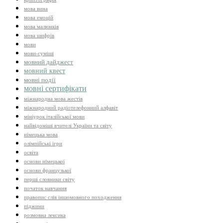
мова вина
мова емоцій
мова малюнків
мова шифрів
мови
мови-суміші
мовний дайджест
мовний квест
мовні події
мовні сертифікати
міжнародна мова жестів
міжнародний радіотелефонний алфавіт
мініурок італійської мови
найвідоміші вчителі України та світу
німецька мова
олімпійські ігри
освіта
основи німецької
основи французької
перші словники світу
початок навчання
правопис слів іншомовного походження
піджини
розмовна лексика