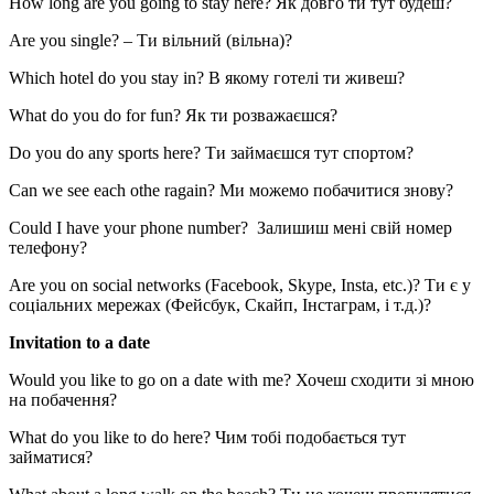
How long are you going to stay here? Як довго ти тут будеш?
Are you single? – Ти вільний (вільна)?
Which hotel do you stay in? В якому готелі ти живеш?
What do you do for fun? Як ти розважаєшся?
Do you do any sports here? Ти займаєшся тут спортом?
Can we see each othe ragain? Ми можемо побачитися знову?
Could I have your phone number? Залишиш мені свій номер
телефону?
Are you on social networks (Facebook, Skype, Insta, etc.)? Ти є у
соціальних мережах (Фейсбук, Скайп, Інстаграм, і т.д.)?
Invitation to a date
Would you like to go on a date with me? Хочеш сходити зі мною
на побачення?
What do you like to do here? Чим тобі подобається тут
займатися?