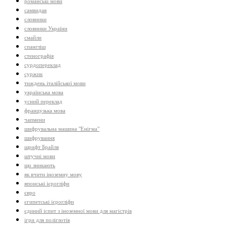
романські мови
самвидав
словники
словники України
смайли
спангліш
стенографія
сурдопереклад
суржик
тиждень італійської мови
українська мова
усний переклад
французька мова
чапмени
шифрувальна машина "Енігма"
шифрування
шрифт Брайля
штучні мови
що зникають
як вчити іноземну мову
японські ієрогліфи
євро
єгипетські ієрогліфи
єдиний іспит з іноземної мови для магістрів
ігри для поліглотів