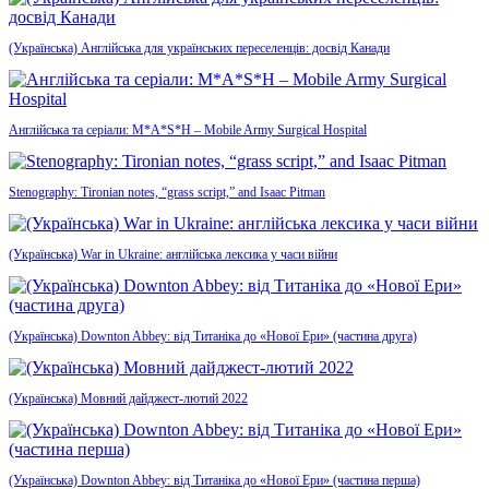
(Українська) Англійська для українських переселенців: досвід Канади
Англійська та серіали: M*A*S*H – Mobile Army Surgical Hospital
Stenography: Tironian notes, “grass script,” and Isaac Pitman
(Українська) War in Ukraine: англійська лексика у часи війни
(Українська) Downton Abbey: від Титаніка до «Нової Ери» (частина друга)
(Українська) Мовний дайджест-лютий 2022
(Українська) Downton Abbey: від Титаніка до «Нової Ери» (частина перша)