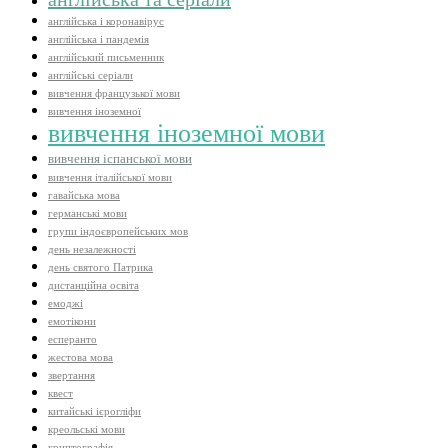
англійська і коронавірус
англійська і пандемія
англійський письменник
англійські серіали
вивчення французької мови
вивчення іноземної
вивчення іноземної мови
вивчення іспанської мови
вивчення італійської мови
гавайська мова
германські мови
групи індоєвропейських мов
день незалежності
день святого Патрика
дистанційна освіта
емоджі
емотікони
есперанто
жестова мова
звертання
квест
китайські ієрогліфи
креольські мови
криптографія