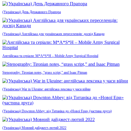
(Українська) День Державного Прапора
(Українська) Англійська для українських переселенців: досвід Канади
Англійська та серіали: M*A*S*H – Mobile Army Surgical Hospital
Stenography: Tironian notes, “grass script,” and Isaac Pitman
(Українська) War in Ukraine: англійська лексика у часи війни
(Українська) Downton Abbey: від Титаніка до «Нової Ери» (частина друга)
(Українська) Мовний дайджест-лютий 2022