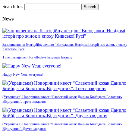
Search for:
News
Запрошення на благодійну лекцію “Володарки. Невідомі історії про жінок в епоху
Київської Русі”
Time management for effective language learning
Happy New Year, everyone!
(Українська) Новорічний квест “Славетний козак Данило Бийбіда та Болотник-
Відступник”. Третє завдання
(Українська) Новорічний квест “Славетний козак Данило Бийбіда та Болотник-
Відступник”. Друге завдання