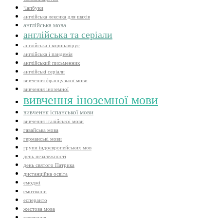
Чапбуки
англійська лексика для шахів
англійська мова
англійська та серіали
англійська і коронавірус
англійська і пандемія
англійський письменник
англійські серіали
вивчення французької мови
вивчення іноземної
вивчення іноземної мови
вивчення іспанської мови
вивчення італійської мови
гавайська мова
германські мови
групи індоєвропейських мов
день незалежності
день святого Патрика
дистанційна освіта
емоджі
емотікони
есперанто
жестова мова
звертання