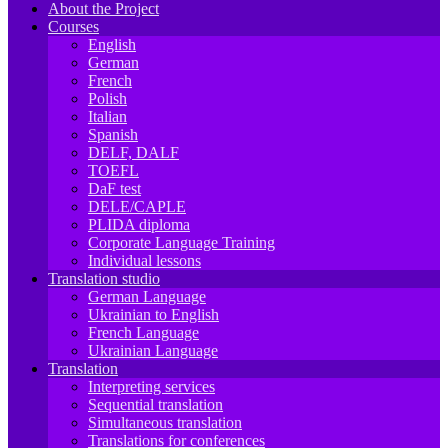
About the Project
Courses
English
German
French
Polish
Italian
Spanish
DELF, DALF
TOEFL
DaF test
DELE/CAPLE
PLIDA diploma
Corporate Language Training
Individual lessons
Translation studio
German Language
Ukrainian to English
French Language
Ukrainian Language
Translation
Interpreting services
Sequential translation
Simultaneous translation
Translations for conferences