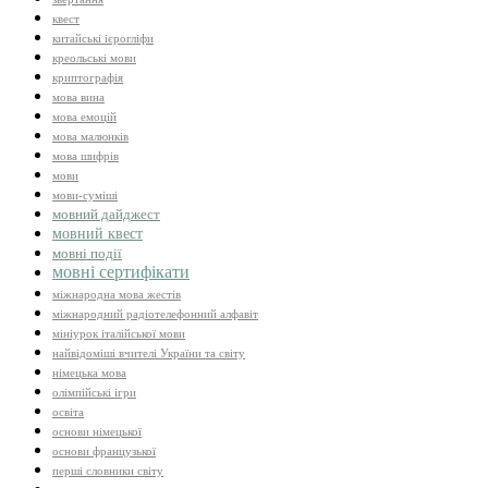
квест
китайські ієрогліфи
креольські мови
криптографія
мова вина
мова емоцій
мова малюнків
мова шифрів
мови
мови-суміші
мовний дайджест
мовний квест
мовні події
мовні сертифікати
міжнародна мова жестів
міжнародний радіотелефонний алфавіт
мініурок італійської мови
найвідоміші вчителі України та світу
німецька мова
олімпійські ігри
освіта
основи німецької
основи французької
перші словники світу