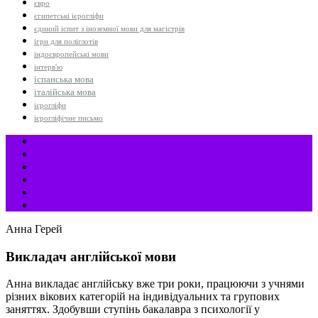
євро
єгипетські ієрогліфи
єдиний іспит з іноземної мови для магістрів
ігри для поліглотів
індоєвропейські мови
інтерв'ю
іспанська мова
італійська мова
ієрогліфи
ієрогліфічне письмо
Анна Герей
Викладач англійської мови
Анна викладає англійську вже три роки, працюючи з учнями
різних вікових категорій на індивідуальних та групових
заняттях. Здобувши ступінь бакалавра з психології у