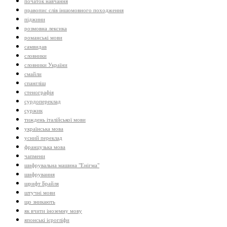
початок навчання
правопис слів іншомовного походження
піджини
розмовна лексика
романські мови
самвидав
словники
словники України
смайли
спангліш
стенографія
сурдопереклад
суржик
тиждень італійської мови
українська мова
усний переклад
французька мова
чапмени
шифрувальна машина "Енігма"
шифрування
шрифт Брайля
штучні мови
що зникають
як вчити іноземну мову
японські ієрогліфи