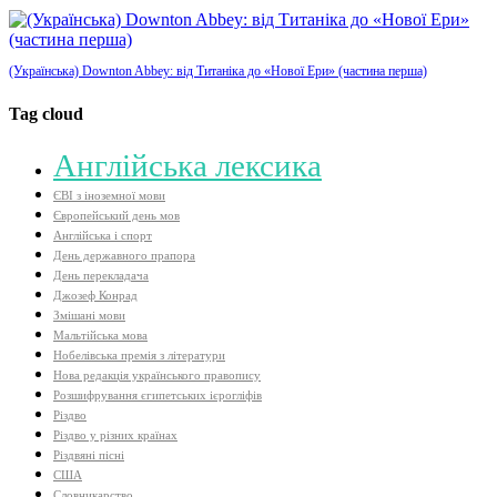
(Українська) Downton Abbey: від Титаніка до «Нової Ери» (частина перша)
Tag cloud
Aнглійська лексика
ЄВІ з іноземної мови
Європейський день мов
Англійська і спорт
День державного прапора
День перекладача
Джозеф Конрад
Змішані мови
Мальтійська мова
Нобелівська премія з літератури
Нова редакція українського правопису
Розшифрування єгипетських ієрогліфів
Різдво
Різдво у різних країнах
Різдвяні пісні
США
Словникарство