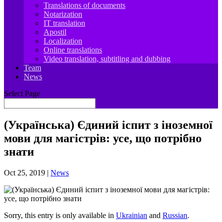
Translations of documents
Notarization
IT translation
Apostil
Localization
Online translations
Video translation, subtitling and dubbing
Team
News
Select Page
(Українська) Єдиний іспит з іноземної
мови для магістрів: усе, що потрібно
знати
Oct 25, 2019
|
News
Sorry, this entry is only available in
Ukrainian
and
Russian
.