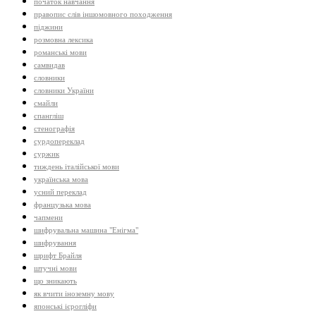
початок навчання
правопис слів іншомовного походження
піджини
розмовна лексика
романські мови
самвидав
словники
словники України
смайли
спангліш
стенографія
сурдопереклад
суржик
тиждень італійської мови
українська мова
усний переклад
французька мова
чапмени
шифрувальна машина "Енігма"
шифрування
шрифт Брайля
штучні мови
що зникають
як вчити іноземну мову
японські ієрогліфи