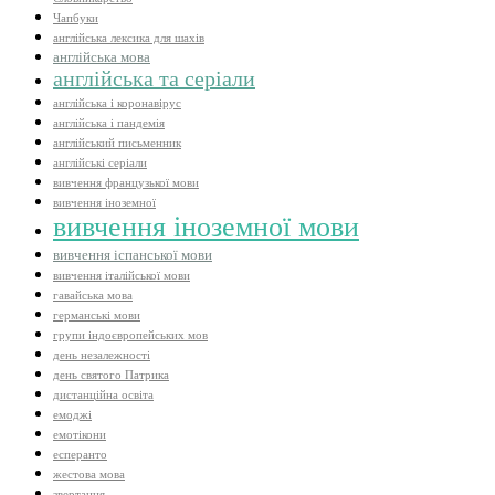
Чапбуки
англійська лексика для шахів
англійська мова
англійська та серіали
англійська і коронавірус
англійська і пандемія
англійський письменник
англійські серіали
вивчення французької мови
вивчення іноземної
вивчення іноземної мови
вивчення іспанської мови
вивчення італійської мови
гавайська мова
германські мови
групи індоєвропейських мов
день незалежності
день святого Патрика
дистанційна освіта
емоджі
емотікони
есперанто
жестова мова
звертання