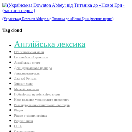
(Українська) Downton Abbey: від Титаніка до «Нової Ери» (частина перша)
Tag cloud
Aнглійська лексика
ЄВІ з іноземної мови
Європейський день мов
Англійська і спорт
День державного прапора
День перекладача
Джозеф Конрад
Змішані мови
Мальтійська мова
Нобелівська премія з літератури
Нова редакція українського правопису
Розшифрування єгипетських ієрогліфів
Різдво
Різдво у різних країнах
Різдвяні пісні
США
Словникарство