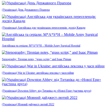
(Українська) День Державного Прапора
(Українська) Англійська для українських переселенців: досвід Канади
Англійська та серіали: M*A*S*H – Mobile Army Surgical Hospital
Stenography: Tironian notes, “grass script,” and Isaac Pitman
(Українська) War in Ukraine: англійська лексика у часи війни
(Українська) Downton Abbey: від Титаніка до «Нової Ери» (частина друга)
(Українська) Мовний дайджест-лютий 2022