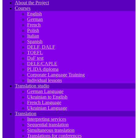
About the Project
Courses
English
German
French
Polish
Italian
Spanish
DELF, DALF
TOEFL
DaF test
DELE/CAPLE
PLIDA diploma
Corporate Language Training
Individual lessons
Translation studio
German Language
Ukrainian to English
French Language
Ukrainian Language
Translation
Interpreting services
Sequential translation
Simultaneous translation
Translations for conferences