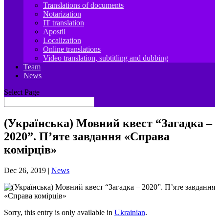
Translations of documents
Notarization
IT translation
Apostil
Localization
Online translations
Video translation, subtitling and dubbing
Team
News
Select Page
(Українська) Мовний квест “Загадка –
2020”. П’яте завдання «Справа
комірців»
Dec 26, 2019
|
News
Sorry, this entry is only available in
Ukrainian
.