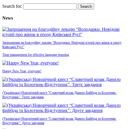
Search for:
News
Запрошення на благодійну лекцію “Володарки. Невідомі історії про жінок в епоху
Київської Русі”
Time management for effective language learning
Happy New Year, everyone!
(Українська) Новорічний квест “Славетний козак Данило Бийбіда та Болотник-
Відступник”. Третє завдання
(Українська) Новорічний квест “Славетний козак Данило Бийбіда та Болотник-
Відступник”. Друге завдання