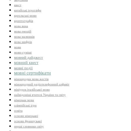
квест
китайські ієрогліфи
креольські мови
криптографія
мова вина
мова емоцій
мова малюнків
мова шифрів
мови
мови-суміші
мовний дайджест
мовний квест
мовні події
мовні сертифікати
міжнародна мова жестів
міжнародний радіотелефонний алфавіт
мініурок італійської мови
найвідоміші вчителі України та світу
німецька мова
олімпійські ігри
освіта
основи німецької
основи французької
перші словники світу