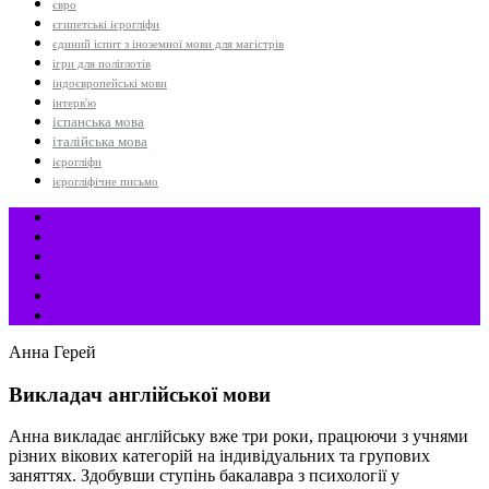
євро
єгипетські ієрогліфи
єдиний іспит з іноземної мови для магістрів
ігри для поліглотів
індоєвропейські мови
інтерв'ю
іспанська мова
італійська мова
ієрогліфи
ієрогліфічне письмо
Анна Герей
Викладач англійської мови
Анна викладає англійську вже три роки, працюючи з учнями
різних вікових категорій на індивідуальних та групових
заняттях. Здобувши ступінь бакалавра з психології у