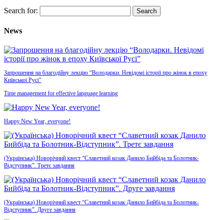
Search for:
News
Запрошення на благодійну лекцію “Володарки. Невідомі історії про жінок в епоху
Київської Русі”
Time management for effective language learning
Happy New Year, everyone!
(Українська) Новорічний квест “Славетний козак Данило Бийбіда та Болотник-
Відступник”. Третє завдання
(Українська) Новорічний квест “Славетний козак Данило Бийбіда та Болотник-
Відступник”. Друге завдання