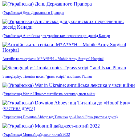
(Українська) День Державного Прапора
(Українська) Англійська для українських переселенців: досвід Канади
Англійська та серіали: M*A*S*H – Mobile Army Surgical Hospital
Stenography: Tironian notes, “grass script,” and Isaac Pitman
(Українська) War in Ukraine: англійська лексика у часи війни
(Українська) Downton Abbey: від Титаніка до «Нової Ери» (частина друга)
(Українська) Мовний дайджест-лютий 2022