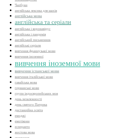
Чапбуки
англійська лексика для шахів
англійська мова
англійська та серіали
англійська і коронавірус
англійська і пандемія
англійський письменник
англійські серіали
вивчення французької мови
вивчення іноземної
вивчення іноземної мови
вивчення іспанської мови
вивчення італійської мови
гавайська мова
германські мови
групи індоєвропейських мов
день незалежності
день святого Патрика
дистанційна освіта
емоджі
емотікони
есперанто
жестова мова
звертання