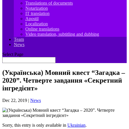
Translations of documents
Notarization
IT translation
Apostil
Localization
Online translations
Video translation, subtitling and dubbing
Team
News
Select Page
(Українська) Мовний квест “Загадка –
2020”. Четверте завдання «Секретний
інгредієнт»
Dec 22, 2019
|
News
Sorry, this entry is only available in
Ukrainian
.