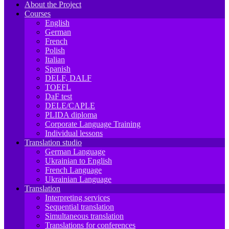
About the Project
Courses
English
German
French
Polish
Italian
Spanish
DELF, DALF
TOEFL
DaF test
DELE/CAPLE
PLIDA diploma
Corporate Language Training
Individual lessons
Translation studio
German Language
Ukrainian to English
French Language
Ukrainian Language
Translation
Interpreting services
Sequential translation
Simultaneous translation
Translations for conferences