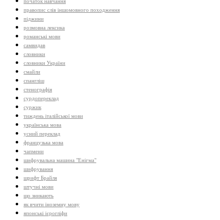
початок навчання
правопис слів іншомовного походження
піджини
розмовна лексика
романські мови
самвидав
словники
словники України
смайли
спангліш
стенографія
сурдопереклад
суржик
тиждень італійської мови
українська мова
усний переклад
французька мова
чапмени
шифрувальна машина "Енігма"
шифрування
шрифт Брайля
штучні мови
що зникають
як вчити іноземну мову
японські ієрогліфи