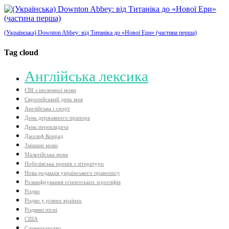
(Українська) Downton Abbey: від Титаніка до «Нової Ери» (частина перша)
Tag cloud
Aнглійська лексика
ЄВІ з іноземної мови
Європейський день мов
Англійська і спорт
День державного прапора
День перекладача
Джозеф Конрад
Змішані мови
Мальтійська мова
Нобелівська премія з літератури
Нова редакція українського правопису
Розшифрування єгипетських ієрогліфів
Різдво
Різдво у різних країнах
Різдвяні пісні
США
Словникарство