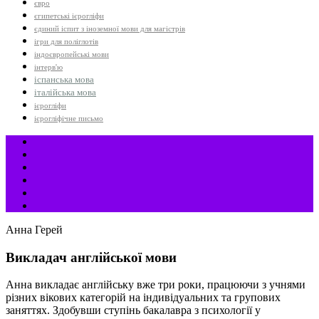
євро
єгипетські ієрогліфи
єдиний іспит з іноземної мови для магістрів
ігри для поліглотів
індоєвропейські мови
інтерв'ю
іспанська мова
італійська мова
ієрогліфи
ієрогліфічне письмо
Анна Герей
Викладач англійської мови
Анна викладає англійську вже три роки, працюючи з учнями
різних вікових категорій на індивідуальних та групових
заняттях. Здобувши ступінь бакалавра з психології у