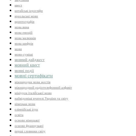
квест
китайські ієрогліфи
креольські мови
криптографія
мова вина
мова емоцій
мова малюнків
мова шифрів
мови
мови-суміші
мовний дайджест
мовний квест
мовні події
мовні сертифікати
міжнародна мова жестів
міжнародний радіотелефонний алфавіт
мініурок італійської мови
найвідоміші вчителі України та світу
німецька мова
олімпійські ігри
освіта
основи німецької
основи французької
перші словники світу