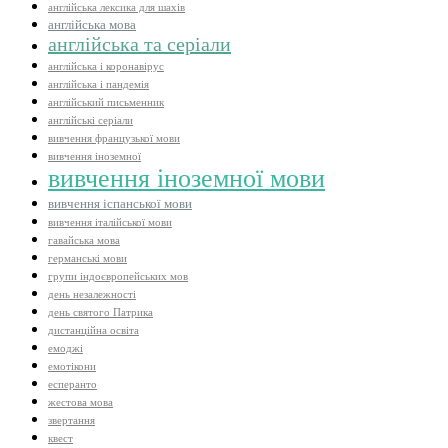
англійська лексика для шахів
англійська мова
англійська та серіали
англійська і коронавірус
англійська і пандемія
англійський письменник
англійські серіали
вивчення французької мови
вивчення іноземної
вивчення іноземної мови
вивчення іспанської мови
вивчення італійської мови
гавайська мова
германські мови
групи індоєвропейських мов
день незалежності
день святого Патрика
дистанційна освіта
емоджі
емотікони
есперанто
жестова мова
звертання
квест