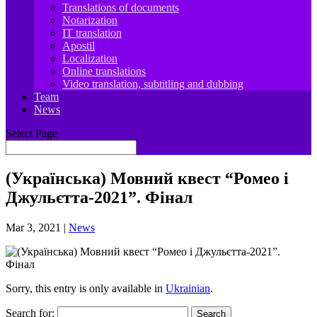
Translations of documents
Notarization
IT translation
Apostil
Localization
Online translations
Video translation, subtitling and dubbing
Team
News
Select Page
(Українська) Мовний квест “Ромео і
Джульєтта-2021”. Фінал
Mar 3, 2021
|
News
Sorry, this entry is only available in
Ukrainian
.
Search for: