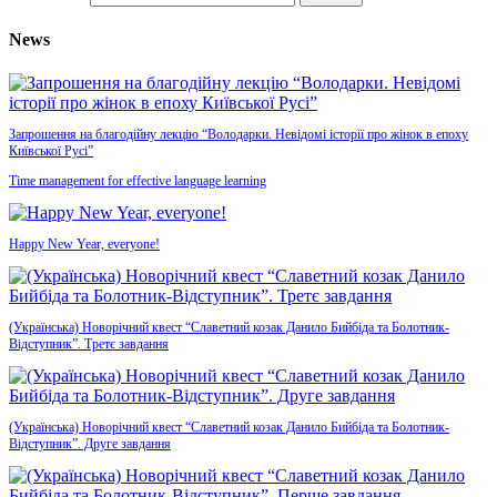
News
Запрошення на благодійну лекцію “Володарки. Невідомі історії про жінок в епоху
Київської Русі”
Time management for effective language learning
Happy New Year, everyone!
(Українська) Новорічний квест “Славетний козак Данило Бийбіда та Болотник-
Відступник”. Третє завдання
(Українська) Новорічний квест “Славетний козак Данило Бийбіда та Болотник-
Відступник”. Друге завдання