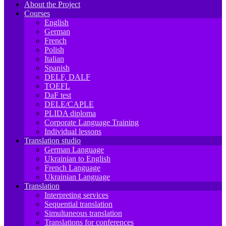
About the Project
Courses
English
German
French
Polish
Italian
Spanish
DELF, DALF
TOEFL
DaF test
DELE/CAPLE
PLIDA diploma
Corporate Language Training
Individual lessons
Translation studio
German Language
Ukrainian to English
French Language
Ukrainian Language
Translation
Interpreting services
Sequential translation
Simultaneous translation
Translations for conferences