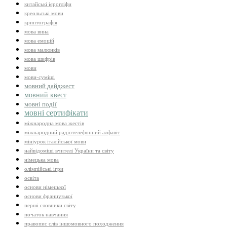
китайські ієрогліфи
креольські мови
криптографія
мова вина
мова емоцій
мова малюнків
мова шифрів
мови
мови-суміші
мовний дайджест
мовний квест
мовні події
мовні сертифікати
міжнародна мова жестів
міжнародний радіотелефонний алфавіт
мініурок італійської мови
найвідоміші вчителі України та світу
німецька мова
олімпійські ігри
освіта
основи німецької
основи французької
перші словники світу
початок навчання
правопис слів іншомовного походження