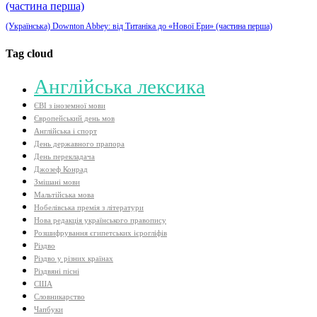
(Українська) Downton Abbey: від Титаніка до «Нової Ери» (частина перша)
Tag cloud
Aнглійська лексика
ЄВІ з іноземної мови
Європейський день мов
Англійська і спорт
День державного прапора
День перекладача
Джозеф Конрад
Змішані мови
Мальтійська мова
Нобелівська премія з літератури
Нова редакція українського правопису
Розшифрування єгипетських ієрогліфів
Різдво
Різдво у різних країнах
Різдвяні пісні
США
Словникарство
Чапбуки