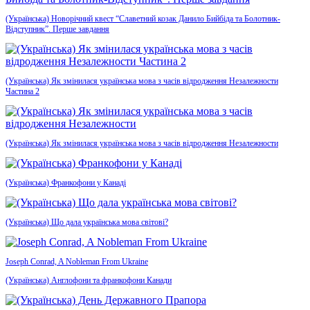
(Українська) Новорічний квест “Славетний козак Данило Бийбіда та Болотник-
Відступник”. Перше завдання
(Українська) Як змінилася українська мова з часів відродження Незалежности
Частина 2
(Українська) Як змінилася українська мова з часів відродження Незалежности
(Українська) Франкофони у Канаді
(Українська) Що дала українська мова світові?
Joseph Conrad, A Nobleman From Ukraine
(Українська) Англофони та франкофони Канади