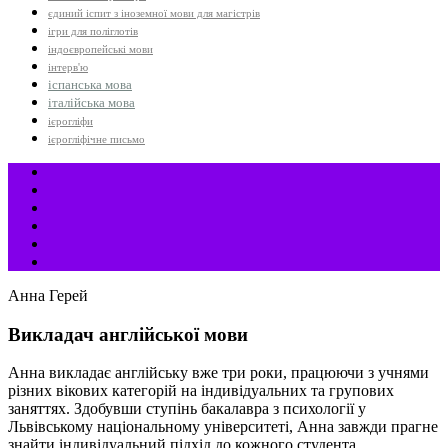
єдиний іспит з іноземної мови для магістрів
ігри для поліглотів
індоєвропейські мови
інтерв'ю
іспанська мова
італійська мова
ієрогліфи
ієрогліфічне письмо
Анна Герей
Викладач англійської мови
Анна викладає англійську вже три роки, працюючи з учнями
різних вікових категорій на індивідуальних та групових
заняттях. Здобувши ступінь бакалавра з психології у
Львівському національному університеті, Анна завжди прагне
знайти індивідуальний підхід до кожного студента,