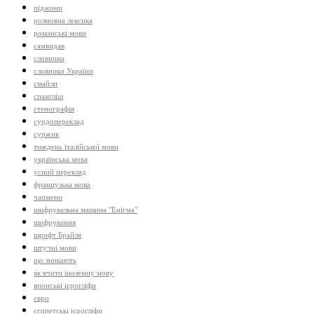
піджини
розмовна лексика
романські мови
самвидав
словники
словники України
смайли
спангліш
стенографія
сурдопереклад
суржик
тиждень італійської мови
українська мова
усний переклад
французька мова
чапмени
шифрувальна машина "Енігма"
шифрування
шрифт Брайля
штучні мови
що зникають
як вчити іноземну мову
японські ієрогліфи
євро
єгипетські ієрогліфи