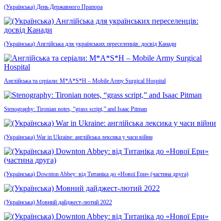
(Українська) День Державного Прапора
(Українська) Англійська для українських переселенців: досвід Канади
Англійська та серіали: M*A*S*H – Mobile Army Surgical Hospital
Stenography: Tironian notes, “grass script,” and Isaac Pitman
(Українська) War in Ukraine: англійська лексика у часи війни
(Українська) Downton Abbey: від Титаніка до «Нової Ери» (частина друга)
(Українська) Мовний дайджест-лютий 2022