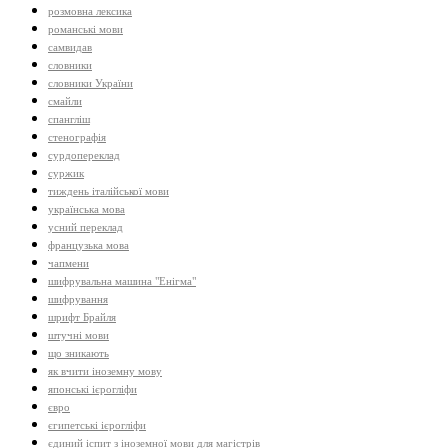
розмовна лексика
романські мови
самвидав
словники
словники України
смайли
спангліш
стенографія
сурдопереклад
суржик
тиждень італійської мови
українська мова
усний переклад
французька мова
чапмени
шифрувальна машина "Енігма"
шифрування
шрифт Брайля
штучні мови
що зникають
як вчити іноземну мову
японські ієрогліфи
євро
єгипетські ієрогліфи
єдиний іспит з іноземної мови для магістрів