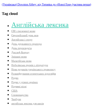
(Українська) Downton Abbey: від Титаніка до «Нової Ери» (частина перша)
Tag cloud
Aнглійська лексика
ЄВІ з іноземної мови
Європейський день мов
Англійська і спорт
День державного прапора
День перекладача
Джозеф Конрад
Змішані мови
Мальтійська мова
Нобелівська премія з літератури
Нова редакція українського правопису
Розшифрування єгипетських ієрогліфів
Різдво
Різдво у різних країнах
Різдвяні пісні
США
Словникарство
Чапбуки
англійська лексика для шахів