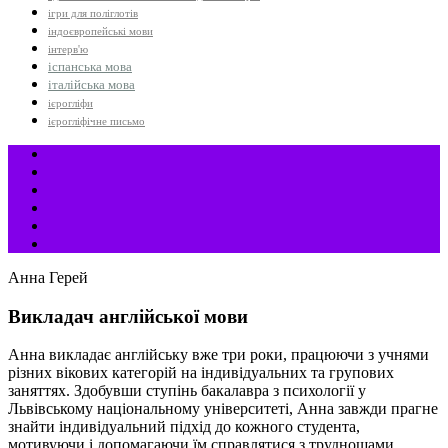
ігри для поліглотів
індоєвропейські мови
інтерв'ю
іспанська мова
італійська мова
ієрогліфи
ієрогліфічне письмо
Анна Герей
Викладач англійської мови
Анна викладає англійську вже три роки, працюючи з учнями
різних вікових категорій на індивідуальних та групових
заняттях. Здобувши ступінь бакалавра з психології у
Львівському національному університеті, Анна завжди прагне
знайти індивідуальний підхід до кожного студента,
мотивуючи і допомагаючи їм справлятися з труднощами.