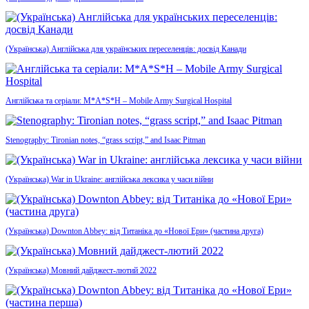
(Українська) Англійська для українських переселенців: досвід Канади
Англійська та серіали: M*A*S*H – Mobile Army Surgical Hospital
Stenography: Tironian notes, “grass script,” and Isaac Pitman
(Українська) War in Ukraine: англійська лексика у часи війни
(Українська) Downton Abbey: від Титаніка до «Нової Ери» (частина друга)
(Українська) Мовний дайджест-лютий 2022