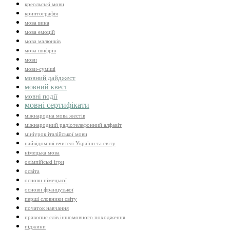
креольські мови
криптографія
мова вина
мова емоцій
мова малюнків
мова шифрів
мови
мови-суміші
мовний дайджест
мовний квест
мовні події
мовні сертифікати
міжнародна мова жестів
міжнародний радіотелефонний алфавіт
мініурок італійської мови
найвідоміші вчителі України та світу
німецька мова
олімпійські ігри
освіта
основи німецької
основи французької
перші словники світу
початок навчання
правопис слів іншомовного походження
піджини