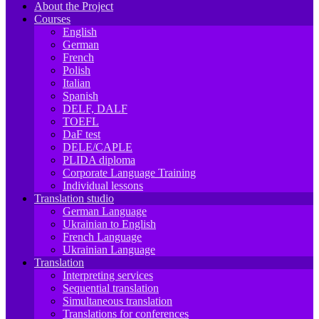
About the Project
Courses
English
German
French
Polish
Italian
Spanish
DELF, DALF
TOEFL
DaF test
DELE/CAPLE
PLIDA diploma
Corporate Language Training
Individual lessons
Translation studio
German Language
Ukrainian to English
French Language
Ukrainian Language
Translation
Interpreting services
Sequential translation
Simultaneous translation
Translations for conferences