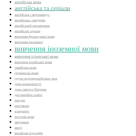
англійська мова
англійська та серіали
англійська і коронавірус
англійська і пандемія
англійський письменник
англійські серіали
вивчення французької мови
вивчення іноземної
вивчення іноземної мови
вивчення іспанської мови
вивчення італійської мови
гавайська мова
германські мови
групи індоєвропейських мов
день незалежності
день святого Патрика
дистанційна освіта
емоджі
емотікони
есперанто
жестова мова
звертання
квест
китайські ієрогліфи