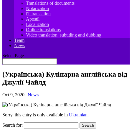
Translations of documents
Notarization
IT translation
Apostil
Localization
Online translations
Video translation, subtitling and dubbing
Team
News
Select Page
(Українська) Кулінарна англійська від
Джулії Чайлд
Oct 9, 2020
|
News
Sorry, this entry is only available in
Ukrainian
.
Search for: