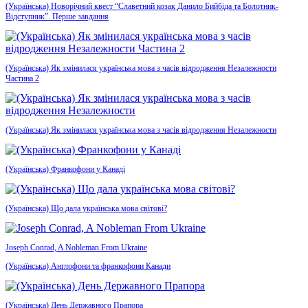
(Українська) Новорічний квест “Славетний козак Данило Бийбіда та Болотник-
Відступник”. Перше завдання
(Українська) Як змінилася українська мова з часів відродження Незалежности
Частина 2
(Українська) Як змінилася українська мова з часів відродження Незалежности
(Українська) Франкофони у Канаді
(Українська) Що дала українська мова світові?
Joseph Conrad, A Nobleman From Ukraine
(Українська) Англофони та франкофони Канади
(Українська) День Державного Прапора