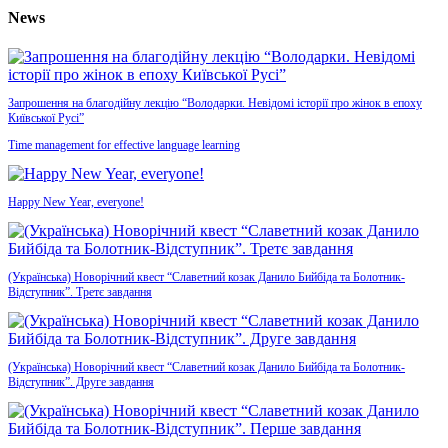
News
Запрошення на благодійну лекцію “Володарки. Невідомі історії про жінок в епоху
Київської Русі”
Time management for effective language learning
Happy New Year, everyone!
(Українська) Новорічний квест “Славетний козак Данило Бийбіда та Болотник-
Відступник”. Третє завдання
(Українська) Новорічний квест “Славетний козак Данило Бийбіда та Болотник-
Відступник”. Друге завдання