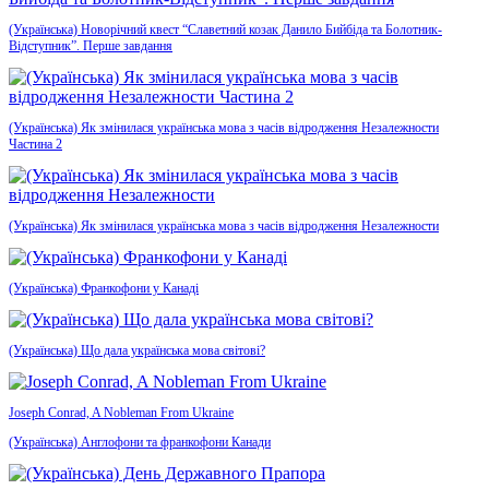
(Українська) Новорічний квест “Славетний козак Данило Бийбіда та Болотник-
Відступник”. Перше завдання
(Українська) Як змінилася українська мова з часів відродження Незалежности
Частина 2
(Українська) Як змінилася українська мова з часів відродження Незалежности
(Українська) Франкофони у Канаді
(Українська) Що дала українська мова світові?
Joseph Conrad, A Nobleman From Ukraine
(Українська) Англофони та франкофони Канади