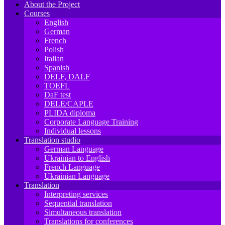
About the Project
Courses
English
German
French
Polish
Italian
Spanish
DELF, DALF
TOEFL
DaF test
DELE/CAPLE
PLIDA diploma
Corporate Language Training
Individual lessons
Translation studio
German Language
Ukrainian to English
French Language
Ukrainian Language
Translation
Interpreting services
Sequential translation
Simultaneous translation
Translations for conferences