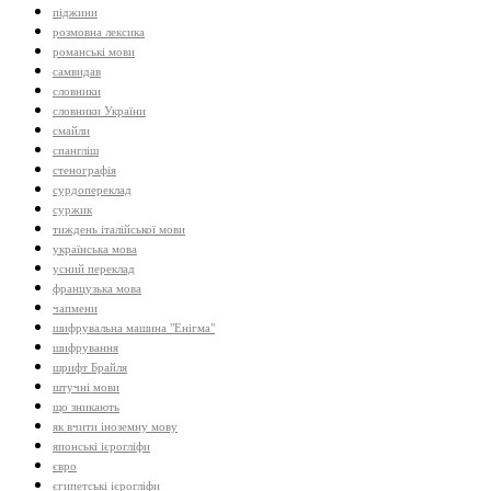
піджини
розмовна лексика
романські мови
самвидав
словники
словники України
смайли
спангліш
стенографія
сурдопереклад
суржик
тиждень італійської мови
українська мова
усний переклад
французька мова
чапмени
шифрувальна машина "Енігма"
шифрування
шрифт Брайля
штучні мови
що зникають
як вчити іноземну мову
японські ієрогліфи
євро
єгипетські ієрогліфи