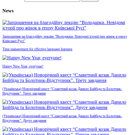
News
Запрошення на благодійну лекцію “Володарки. Невідомі історії про жінок в епоху
Київської Русі”
Time management for effective language learning
Happy New Year, everyone!
(Українська) Новорічний квест “Славетний козак Данило Бийбіда та Болотник-
Відступник”. Третє завдання
(Українська) Новорічний квест “Славетний козак Данило Бийбіда та Болотник-
Відступник”. Друге завдання