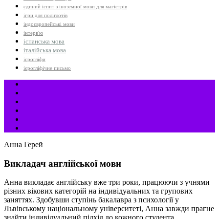
єдиний іспит з іноземної мови для магістрів
ігри для поліглотів
індоєвропейські мови
інтерв'ю
іспанська мова
італійська мова
ієрогліфи
ієрогліфічне письмо
Анна Герей
Викладач англійської мови
Анна викладає англійську вже три роки, працюючи з учнями
різних вікових категорій на індивідуальних та групових
заняттях. Здобувши ступінь бакалавра з психології у
Львівському національному університеті, Анна завжди прагне
знайти індивідуальний підхід до кожного студента,