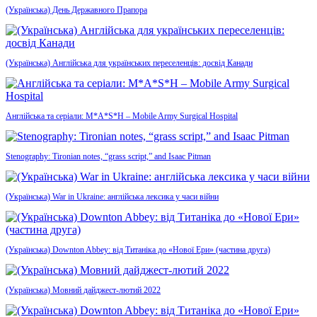
(Українська) День Державного Прапора
(Українська) Англійська для українських переселенців: досвід Канади
Англійська та серіали: M*A*S*H – Mobile Army Surgical Hospital
Stenography: Tironian notes, “grass script,” and Isaac Pitman
(Українська) War in Ukraine: англійська лексика у часи війни
(Українська) Downton Abbey: від Титаніка до «Нової Ери» (частина друга)
(Українська) Мовний дайджест-лютий 2022