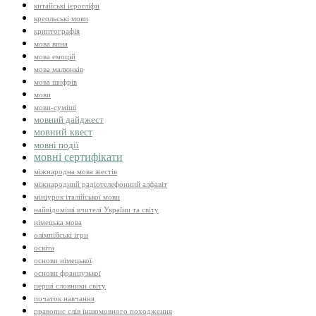
китайські ієрогліфи
креольські мови
криптографія
мова вина
мова емоцій
мова малюнків
мова шифрів
мови
мови-суміші
мовний дайджест
мовний квест
мовні події
мовні сертифікати
міжнародна мова жестів
міжнародний радіотелефонний алфавіт
мініурок італійської мови
найвідоміші вчителі України та світу
німецька мова
олімпійські ігри
освіта
основи німецької
основи французької
перші словники світу
початок навчання
правопис слів іншомовного походження