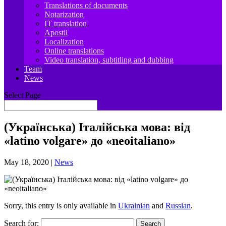
Translations of documents
Notarization
IT translation
Apostil
Localization
Online translations
Video translation, subtitling and dubbing
Team
News
Select Page
(Українська) Італійська мова: від
«latino volgare» до «neoitaliano»
May 18, 2020
|
News
Sorry, this entry is only available in
Ukrainian
and
Russian
.
Search for: