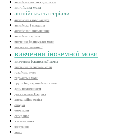
англійська лексика для шахів
англійська мова
англійська та серіали
англійська і коронавірус
англійська і пандемія
англійський письменник
англійські серіали
вивчення французької мови
вивчення іноземної
вивчення іноземної мови
вивчення іспанської мови
вивчення італійської мови
гавайська мова
германські мови
групи індоєвропейських мов
день незалежності
день святого Патрика
дистанційна освіта
емоджі
емотікони
есперанто
жестова мова
звертання
квест