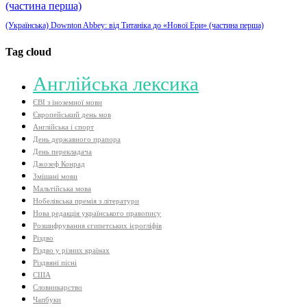
(Українська) Downton Abbey: від Титаніка до «Нової Ери» (частина перша)
Tag cloud
Aнглійська лексика
ЄВІ з іноземної мови
Європейський день мов
Англійська і спорт
День державного прапора
День перекладача
Джозеф Конрад
Змішані мови
Мальтійська мова
Нобелівська премія з літератури
Нова редакція українського правопису
Розшифрування єгипетських ієрогліфів
Різдво
Різдво у різних країнах
Різдвяні пісні
США
Словникарство
Чапбуки