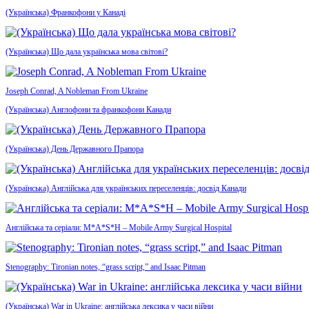
(Українська) Франкофони у Канаді
(Українська) Що дала українська мова світові?
Joseph Conrad, A Nobleman From Ukraine
(Українська) Англофони та франкофони Канади
(Українська) День Державного Прапора
(Українська) Англійська для українських переселенців: досвід Канади
Англійська та серіали: M*A*S*H – Mobile Army Surgical Hospital
Stenography: Tironian notes, “grass script,” and Isaac Pitman
(Українська) War in Ukraine: англійська лексика у часи війни