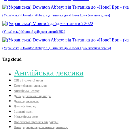
(Українська) Downton Abbey: від Титаніка до «Нової Ери» (частина друга)
(Українська) Мовний дайджест-лютий 2022
(Українська) Downton Abbey: від Титаніка до «Нової Ери» (частина перша)
Tag cloud
Aнглійська лексика
ЄВІ з іноземної мови
Європейський день мов
Англійська і спорт
День державного прапора
День перекладача
Джозеф Конрад
Змішані мови
Мальтійська мова
Нобелівська премія з літератури
Нова редакція українського правопису