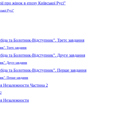
ської Русі”
ик”. Третє завдання
ник”. Друге завдання
ник”. Перше завдання
 2