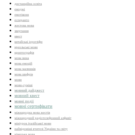
дистанційна освіта
емоджі
емотікони
есперанто
жестова мова
звертання
квест
китайські ієрогліфи
креольські мови
криптографія
мова вина
мова емоцій
мова малюнків
мова шифрів
мови
мови-суміші
мовний дайджест
мовний квест
мовні події
мовні сертифікати
міжнародна мова жестів
міжнародний радіотелефонний алфавіт
мініурок італійської мови
найвідоміші вчителі України та світу
німецька мова