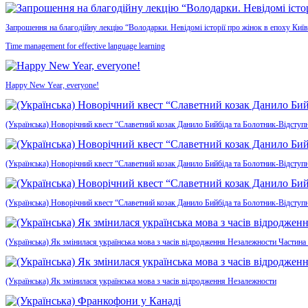
Запрошення на благодійну лекцію “Володарки. Невідомі історії про жінок в епоху Київ
Time management for effective language learning
Happy New Year, everyone!
(Українська) Новорічний квест “Славетний козак Данило Бийбіда та Болотник-Відступн
(Українська) Новорічний квест “Славетний козак Данило Бийбіда та Болотник-Відступ
(Українська) Новорічний квест “Славетний козак Данило Бийбіда та Болотник-Відступ
(Українська) Як змінилася українська мова з часів відродження Незалежности Частина
(Українська) Як змінилася українська мова з часів відродження Незалежности