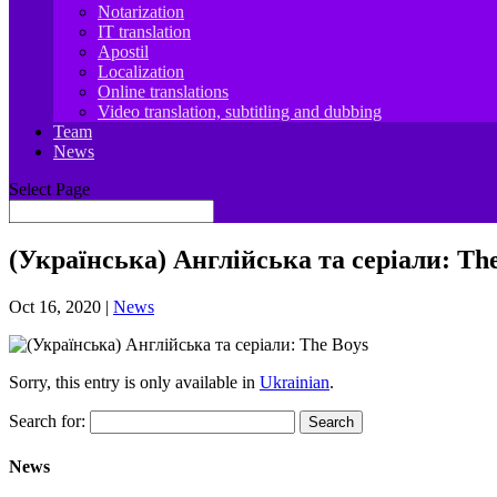
Notarization
IT translation
Apostil
Localization
Online translations
Video translation, subtitling and dubbing
Team
News
Select Page
(Українська) Англійська та серіали: Th
Oct 16, 2020
|
News
Sorry, this entry is only available in
Ukrainian
.
Search for:
News