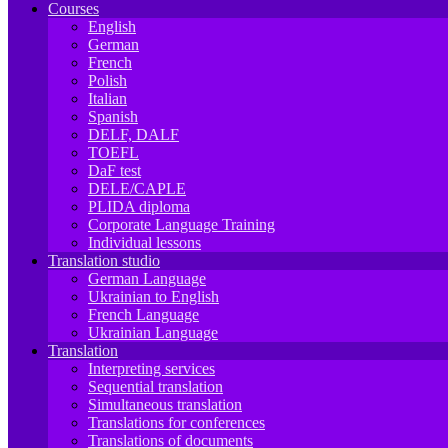
Courses
English
German
French
Polish
Italian
Spanish
DELF, DALF
TOEFL
DaF test
DELE/CAPLE
PLIDA diploma
Corporate Language Training
Individual lessons
Translation studio
German Language
Ukrainian to English
French Language
Ukrainian Language
Translation
Interpreting services
Sequential translation
Simultaneous translation
Translations for conferences
Translations of documents