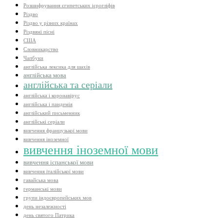
Розшифрування єгипетських ієрогліфів
Різдво
Різдво у різних країнах
Різдвяні пісні
США
Словникарство
Чапбуки
англійська лексика для шахів
англійська мова
англійська та серіали
англійська і коронавірус
англійська і пандемія
англійський письменник
англійські серіали
вивчення французької мови
вивчення іноземної
вивчення іноземної мови
вивчення іспанської мови
вивчення італійської мови
гавайська мова
германські мови
групи індоєвропейських мов
день незалежності
день святого Патрика