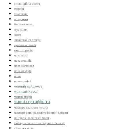
дистанційна освіта
емоджі
емотікони
есперанто
жестова мова
звертання
квест
китайські ієрогліфи
креольські мови
криптографія
мова вина
мова емоцій
мова малюнків
мова шифрів
мови
мови-суміші
мовний дайджест
мовний квест
мовні події
мовні сертифікати
міжнародна мова жестів
міжнародний радіотелефонний алфавіт
мініурок італійської мови
найвідоміші вчителі України та світу
німецька мова