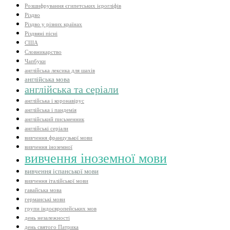
Розшифрування єгипетських ієрогліфів
Різдво
Різдво у різних країнах
Різдвяні пісні
США
Словникарство
Чапбуки
англійська лексика для шахів
англійська мова
англійська та серіали
англійська і коронавірус
англійська і пандемія
англійський письменник
англійські серіали
вивчення французької мови
вивчення іноземної
вивчення іноземної мови
вивчення іспанської мови
вивчення італійської мови
гавайська мова
германські мови
групи індоєвропейських мов
день незалежності
день святого Патрика