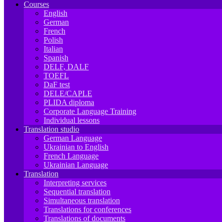
Courses
English
German
French
Polish
Italian
Spanish
DELF, DALF
TOEFL
DaF test
DELE/CAPLE
PLIDA diploma
Corporate Language Training
Individual lessons
Translation studio
German Language
Ukrainian to English
French Language
Ukrainian Language
Translation
Interpreting services
Sequential translation
Simultaneous translation
Translations for conferences
Translations of documents