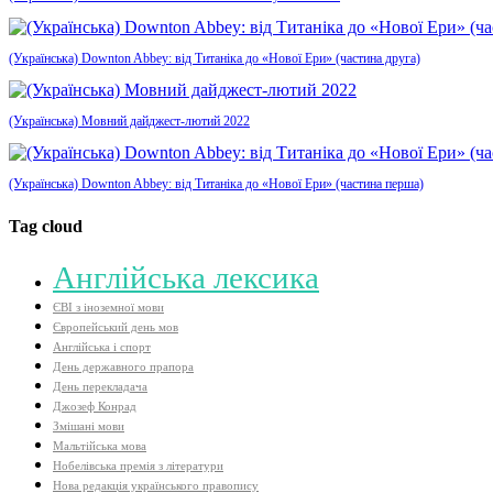
(Українська) Downton Abbey: від Титаніка до «Нової Ери» (частина друга)
(Українська) Мовний дайджест-лютий 2022
(Українська) Downton Abbey: від Титаніка до «Нової Ери» (частина перша)
Tag cloud
Aнглійська лексика
ЄВІ з іноземної мови
Європейський день мов
Англійська і спорт
День державного прапора
День перекладача
Джозеф Конрад
Змішані мови
Мальтійська мова
Нобелівська премія з літератури
Нова редакція українського правопису