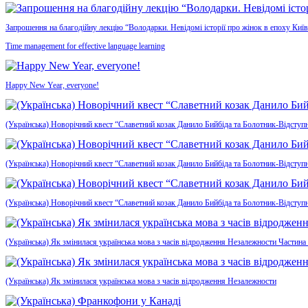
Запрошення на благодійну лекцію “Володарки. Невідомі історії про жінок в епоху Київ
Time management for effective language learning
Happy New Year, everyone!
(Українська) Новорічний квест “Славетний козак Данило Бийбіда та Болотник-Відступн
(Українська) Новорічний квест “Славетний козак Данило Бийбіда та Болотник-Відступ
(Українська) Новорічний квест “Славетний козак Данило Бийбіда та Болотник-Відступ
(Українська) Як змінилася українська мова з часів відродження Незалежности Частина
(Українська) Як змінилася українська мова з часів відродження Незалежности