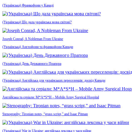
(Українська) Франкофони у Канаді
(Українська) Що дала українська мова світові?
Joseph Conrad, A Nobleman From Ukraine
(Українська) Англофони та франкофони Канади
(Українська) День Державного Прапора
(Українська) Англійська для українських переселенців: досвід Канади
Англійська та серіали: M*A*S*H – Mobile Army Surgical Hospital
Stenography: Tironian notes, “grass script,” and Isaac Pitman
(Українська) War in Ukraine: англійська лексика у часи війни