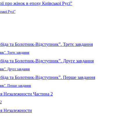
ської Русі”
ик”. Третє завдання
ник”. Друге завдання
ник”. Перше завдання
 2