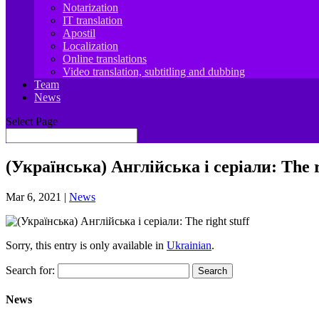
Notarization
IT translation
Apostil
Localization
Online translations
Video translation, subtitling and dubbing
Team
News
Select Page
(Українська) Англійська і серіали: The ri
Mar 6, 2021
|
News
Sorry, this entry is only available in
Ukrainian
.
Search for:
News