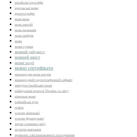
китайські ієрогліфи
креольські мови
криптографія
мова вина
мова емоцій
мова малюнків
мова шифрів
мови
мови-суміші
мовний дайджест
мовний квест
мовні події
мовні сертифікати
міжнародна мова жестів
міжнародний радіотелефонний алфавіт
мініурок італійської мови
найвідоміші вчителі України та світу
німецька мова
олімпійські ігри
освіта
основи німецької
основи французької
перші словники світу
початок навчання
правопис слів іншомовного походження