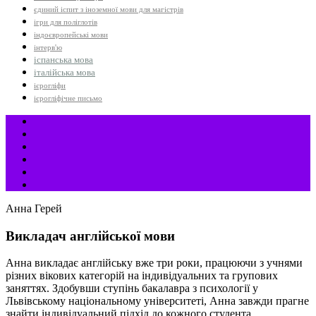
єдиний іспит з іноземної мови для магістрів
ігри для поліглотів
індоєвропейські мови
інтерв'ю
іспанська мова
італійська мова
ієрогліфи
ієрогліфічне письмо
Анна Герей
Викладач англійської мови
Анна викладає англійську вже три роки, працюючи з учнями
різних вікових категорій на індивідуальних та групових
заняттях. Здобувши ступінь бакалавра з психології у
Львівському національному університеті, Анна завжди прагне
знайти індивідуальний підхід до кожного студента,