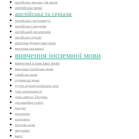
англійська лексика для шахів
англійська мова
англійська та серіали
англійська і коронавірус
англійська і пандемія
англійський письменник
англійські серіали
вивчення французької мови
вивчення іноземної
вивчення іноземної мови
вивчення іспанської мови
вивчення італійської мови
гавайська мова
германські мови
групи індоєвропейських мов
день незалежності
день святого Патрика
дистанційна освіта
емоджі
емотікони
есперанто
жестова мова
звертання
квест