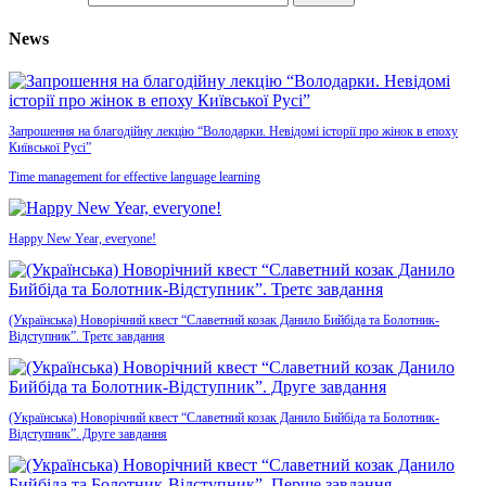
News
Запрошення на благодійну лекцію “Володарки. Невідомі історії про жінок в епоху
Київської Русі”
Time management for effective language learning
Happy New Year, everyone!
(Українська) Новорічний квест “Славетний козак Данило Бийбіда та Болотник-
Відступник”. Третє завдання
(Українська) Новорічний квест “Славетний козак Данило Бийбіда та Болотник-
Відступник”. Друге завдання