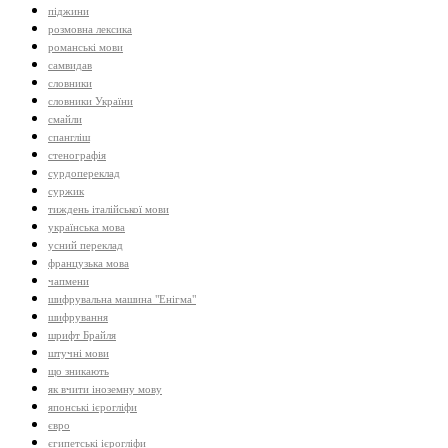
піджини
розмовна лексика
романські мови
самвидав
словники
словники України
смайли
спангліш
стенографія
сурдопереклад
суржик
тиждень італійської мови
українська мова
усний переклад
французька мова
чапмени
шифрувальна машина "Енігма"
шифрування
шрифт Брайля
штучні мови
що зникають
як вчити іноземну мову
японські ієрогліфи
євро
єгипетські ієрогліфи