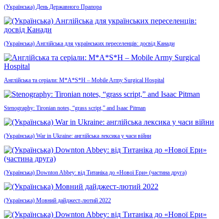
(Українська) День Державного Прапора
(Українська) Англійська для українських переселенців: досвід Канади
Англійська та серіали: M*A*S*H – Mobile Army Surgical Hospital
Stenography: Tironian notes, “grass script,” and Isaac Pitman
(Українська) War in Ukraine: англійська лексика у часи війни
(Українська) Downton Abbey: від Титаніка до «Нової Ери» (частина друга)
(Українська) Мовний дайджест-лютий 2022