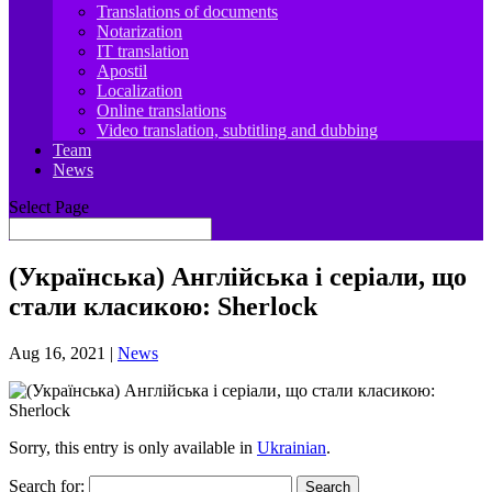
Translations of documents
Notarization
IT translation
Apostil
Localization
Online translations
Video translation, subtitling and dubbing
Team
News
Select Page
(Українська) Англійська і серіали, що
стали класикою: Sherlock
Aug 16, 2021
|
News
Sorry, this entry is only available in
Ukrainian
.
Search for: