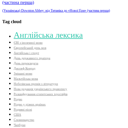
(Українська) Downton Abbey: від Титаніка до «Нової Ери» (частина перша)
Tag cloud
Aнглійська лексика
ЄВІ з іноземної мови
Європейський день мов
Англійська і спорт
День державного прапора
День перекладача
Джозеф Конрад
Змішані мови
Мальтійська мова
Нобелівська премія з літератури
Нова редакція українського правопису
Розшифрування єгипетських ієрогліфів
Різдво
Різдво у різних країнах
Різдвяні пісні
США
Словникарство
Чапбуки