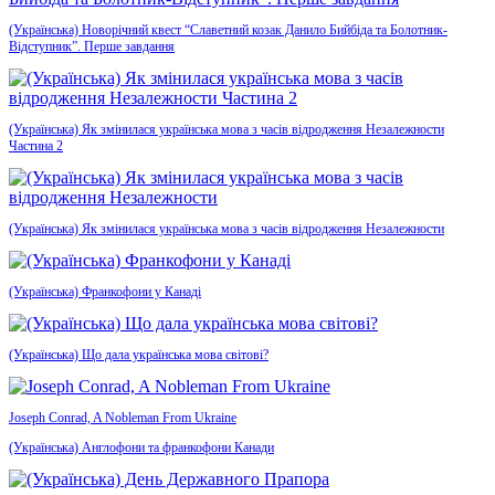
(Українська) Новорічний квест “Славетний козак Данило Бийбіда та Болотник-
Відступник”. Перше завдання
(Українська) Як змінилася українська мова з часів відродження Незалежности
Частина 2
(Українська) Як змінилася українська мова з часів відродження Незалежности
(Українська) Франкофони у Канаді
(Українська) Що дала українська мова світові?
Joseph Conrad, A Nobleman From Ukraine
(Українська) Англофони та франкофони Канади