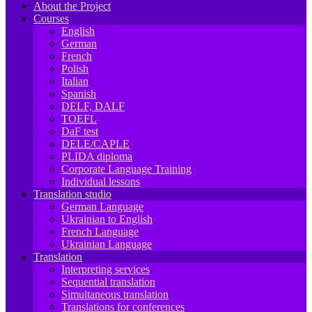
About the Project
Courses
English
German
French
Polish
Italian
Spanish
DELF, DALF
TOEFL
DaF test
DELE/CAPLE
PLIDA diploma
Corporate Language Training
Individual lessons
Translation studio
German Language
Ukrainian to English
French Language
Ukrainian Language
Translation
Interpreting services
Sequential translation
Simultaneous translation
Translations for conferences