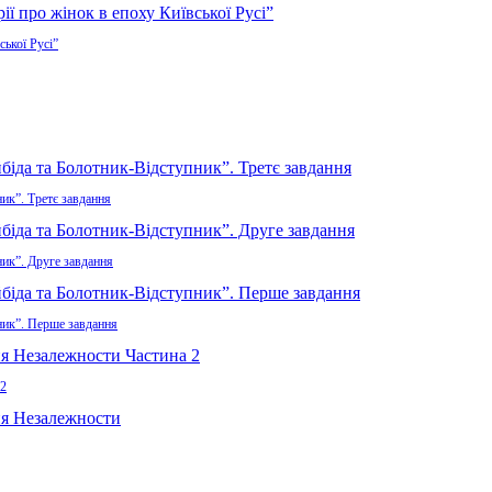
ської Русі”
ик”. Третє завдання
ник”. Друге завдання
ник”. Перше завдання
 2