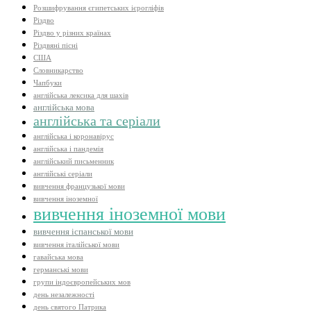
Розшифрування єгипетських ієрогліфів
Різдво
Різдво у різних країнах
Різдвяні пісні
США
Словникарство
Чапбуки
англійська лексика для шахів
англійська мова
англійська та серіали
англійська і коронавірус
англійська і пандемія
англійський письменник
англійські серіали
вивчення французької мови
вивчення іноземної
вивчення іноземної мови
вивчення іспанської мови
вивчення італійської мови
гавайська мова
германські мови
групи індоєвропейських мов
день незалежності
день святого Патрика