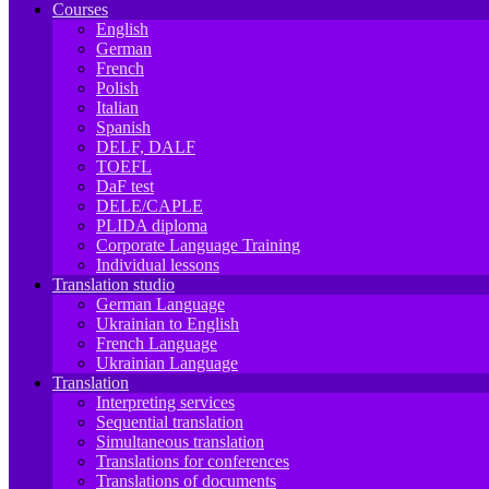
Courses
English
German
French
Polish
Italian
Spanish
DELF, DALF
TOEFL
DaF test
DELE/CAPLE
PLIDA diploma
Corporate Language Training
Individual lessons
Translation studio
German Language
Ukrainian to English
French Language
Ukrainian Language
Translation
Interpreting services
Sequential translation
Simultaneous translation
Translations for conferences
Translations of documents