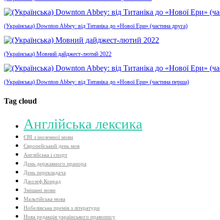
(Українська) Downton Abbey: від Титаніка до «Нової Ери» (частина друга)
(Українська) Мовний дайджест-лютий 2022
(Українська) Downton Abbey: від Титаніка до «Нової Ери» (частина перша)
Tag cloud
Aнглійська лексика
ЄВІ з іноземної мови
Європейський день мов
Англійська і спорт
День державного прапора
День перекладача
Джозеф Конрад
Змішані мови
Мальтійська мова
Нобелівська премія з літератури
Нова редакція українського правопису