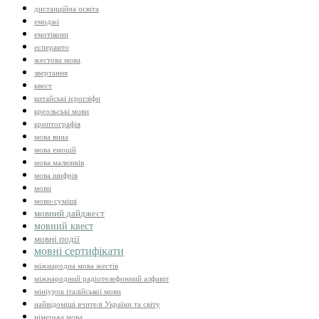
дистанційна освіта
емоджі
емотікони
есперанто
жестова мова
звертання
квест
китайські ієрогліфи
креольські мови
криптографія
мова вина
мова емоцій
мова малюнків
мова шифрів
мови
мови-суміші
мовний дайджест
мовний квест
мовні події
мовні сертифікати
міжнародна мова жестів
міжнародний радіотелефонний алфавіт
мініурок італійської мови
найвідоміші вчителі України та світу
німецька мова