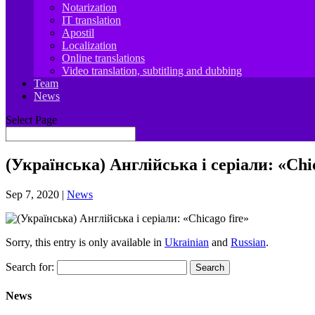
Notarization
IT translation
Apostil
Localization
Online translations
Video translation, subtitling and dubbing
Team
News
Select Page
(Українська) Англійська і серіали: «Chic
Sep 7, 2020
|
News
Sorry, this entry is only available in
Ukrainian
and
Russian
.
Search for:
News