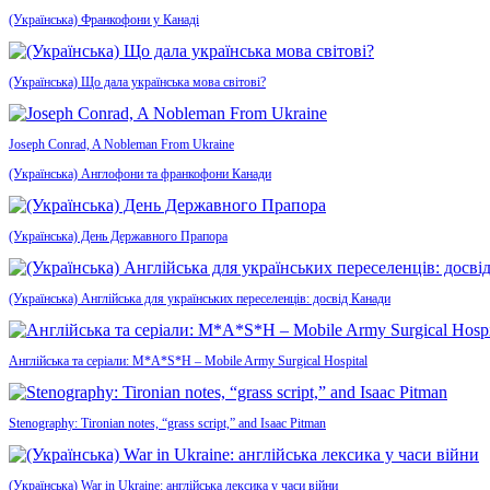
(Українська) Франкофони у Канаді
(Українська) Що дала українська мова світові?
Joseph Conrad, A Nobleman From Ukraine
(Українська) Англофони та франкофони Канади
(Українська) День Державного Прапора
(Українська) Англійська для українських переселенців: досвід Канади
Англійська та серіали: M*A*S*H – Mobile Army Surgical Hospital
Stenography: Tironian notes, “grass script,” and Isaac Pitman
(Українська) War in Ukraine: англійська лексика у часи війни