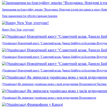
Запрошення на благодійну лекцію “Володарки. Невідомі історії про жінок в епоху Київ
Time management for effective language learning
Happy New Year, everyone!
(Українська) Новорічний квест “Славетний козак Данило Бийбіда та Болотник-Відступн
(Українська) Новорічний квест “Славетний козак Данило Бийбіда та Болотник-Відступ
(Українська) Новорічний квест “Славетний козак Данило Бийбіда та Болотник-Відступ
(Українська) Як змінилася українська мова з часів відродження Незалежности Частина
(Українська) Як змінилася українська мова з часів відродження Незалежности