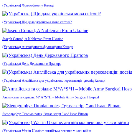
(Українська) Франкофони у Канаді
(Українська) Що дала українська мова світові?
Joseph Conrad, A Nobleman From Ukraine
(Українська) Англофони та франкофони Канади
(Українська) День Державного Прапора
(Українська) Англійська для українських переселенців: досвід Канади
Англійська та серіали: M*A*S*H – Mobile Army Surgical Hospital
Stenography: Tironian notes, “grass script,” and Isaac Pitman
(Українська) War in Ukraine: англійська лексика у часи війни