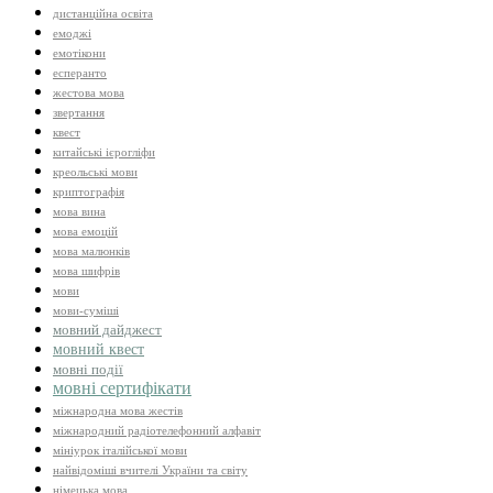
дистанційна освіта
емоджі
емотікони
есперанто
жестова мова
звертання
квест
китайські ієрогліфи
креольські мови
криптографія
мова вина
мова емоцій
мова малюнків
мова шифрів
мови
мови-суміші
мовний дайджест
мовний квест
мовні події
мовні сертифікати
міжнародна мова жестів
міжнародний радіотелефонний алфавіт
мініурок італійської мови
найвідоміші вчителі України та світу
німецька мова