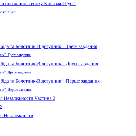
ської Русі”
ик”. Третє завдання
ник”. Друге завдання
ник”. Перше завдання
 2