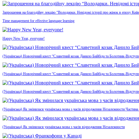
Запрошення на благодійну лекцію “Володарки. Невідомі історії про жінок в епоху Київ
Time management for effective language learning
Happy New Year, everyone!
(Українська) Новорічний квест “Славетний козак Данило Бийбіда та Болотник-Відступн
(Українська) Новорічний квест “Славетний козак Данило Бийбіда та Болотник-Відступ
(Українська) Новорічний квест “Славетний козак Данило Бийбіда та Болотник-Відступ
(Українська) Як змінилася українська мова з часів відродження Незалежности Частина
(Українська) Як змінилася українська мова з часів відродження Незалежности