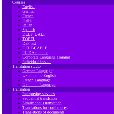
Courses
English
German
French
Polish
Italian
Spanish
DELF, DALF
TOEFL
DaF test
DELE/CAPLE
PLIDA diploma
Corporate Language Training
Individual lessons
Translation studio
German Language
Ukrainian to English
French Language
Ukrainian Language
Translation
Interpreting services
Sequential translation
Simultaneous translation
Translations for conferences
Translations of documents