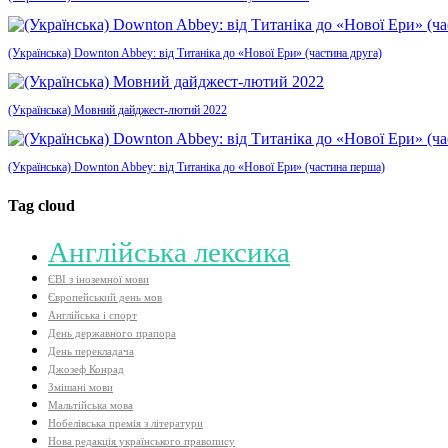
(Українська) Downton Abbey: від Титаніка до «Нової Ери» (частина друга)
(Українська) Мовний дайджест-лютий 2022
(Українська) Downton Abbey: від Титаніка до «Нової Ери» (частина перша)
Tag cloud
Aнглійська лексика
ЄВІ з іноземної мови
Європейський день мов
Англійська і спорт
День державного прапора
День перекладача
Джозеф Конрад
Змішані мови
Мальтійська мова
Нобелівська премія з літератури
Нова редакція українського правопису