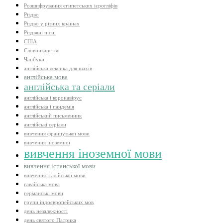
Розшифрування єгипетських ієрогліфів
Різдво
Різдво у різних країнах
Різдвяні пісні
США
Словникарство
Чапбуки
англійська лексика для шахів
англійська мова
англійська та серіали
англійська і коронавірус
англійська і пандемія
англійський письменник
англійські серіали
вивчення французької мови
вивчення іноземної
вивчення іноземної мови
вивчення іспанської мови
вивчення італійської мови
гавайська мова
германські мови
групи індоєвропейських мов
день незалежності
день святого Патрика