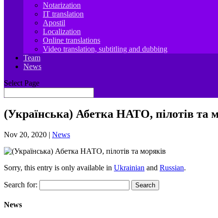
Notarization
IT translation
Apostil
Localization
Online translations
Video translation, subtitling and dubbing
Team
News
Select Page
(Українська) Абетка НАТО, пілотів та 
Nov 20, 2020
|
News
Sorry, this entry is only available in
Ukrainian
and
Russian
.
Search for:
News