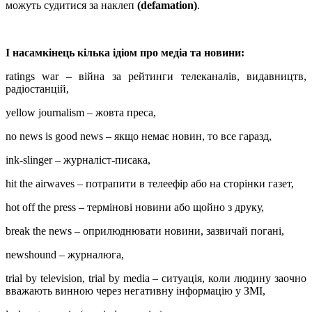
можуть судитися за наклеп
(defamation)
.
І насамкінець кілька ідіом про медіа та новини:
ratings war – війна за рейтинги телеканалів, видавництв,
радіостанцій,
yellow journalism – жовта преса,
no news is good news – якщо немає новин, то все гаразд,
ink-slinger – журналіст-писака,
hit the airwaves – потрапити в телеефір або на сторінки газет,
hot off the press – термінові новини або щойно з друку,
break the news
–
оприлюднювати новини, зазвичай погані,
newshound – журналюга,
trial by television, trial by media –
ситуація, коли людину заочно
вважають винною через негативну інформацію у ЗМІ,