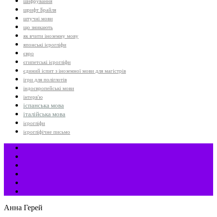
шифрування
шрифт Брайля
штучні мови
що зникають
як вчити іноземну мову
японські ієрогліфи
євро
єгипетські ієрогліфи
єдиний іспит з іноземної мови для магістрів
ігри для поліглотів
індоєвропейські мови
інтерв'ю
іспанська мова
італійська мова
ієрогліфи
ієрогліфічне письмо
Анна Герей