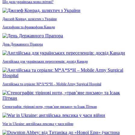
Що дала українська мова світові?
Джозеф Конрад, шляхтич з України
Англофони та франкофони Канади
День Державного Прапора
Англійська для українських переселенців: досвід Канади
Англійська та серіали: M*A*S*H – Mobile Army Surgical Hospital
Стенографія: тірінові ноти, «трав’яне письмо» та Ісаак Пітман
War in Ukraine: англійська лексика у часи війни