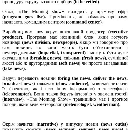
процедуру скрупульозного відбору
(
to be vetted
)
.
Отож,
«The Morning show»
виходить у прямому ефірі
(program goes live)
.
Приміщення, де знімають програму,
називають командним центром
(
command center
)
.
Виробництвом шоу керує виконавчий
продюс
е
р
(
e
xecutive
p
roducer).
Програма
має новинний блок, який готують
новинарі
(news division, newspeople
).
Якщо ми говоримо про
самі новини, то вони мають бути об
’
єктивними і
неупередженими
(
impartial, transparent
)
і можуть бути дуже
актуальними
(
breaking news
)
,
свіжими
(
fresh news
)
,
c
умнівної
якості або ж другорядними
(
soft news
)
чи просто вигаданими
(
fake news
)
.
Ведучі передають новини
(
bring the news, deliver the news,
broadcast news
)
глядачам
(show audience)
, зазвичай читаючи
їх (зрештою, як і всю іншу інформацію) з телесуфлера
(teleprompter)
.
Вони
також беруть інтерв
’
ю у знаменитостей
(interview)
.
«
The Morning Show
» традиційно має і прогноз
погоди, який веде метеоролог
(meteorologist
, weatherman
).
Окрім начитки
(narrative)
у випуску новин
(
news outlet
)
показують сюжети (
news segment, segment, news piece)
з