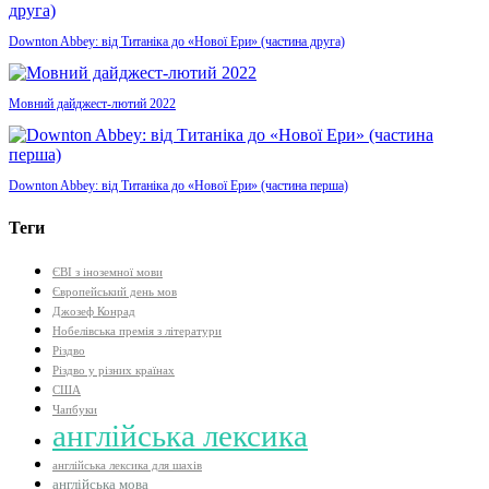
Downton Abbey: від Титаніка до «Нової Ери» (частина друга)
Мовний дайджест-лютий 2022
Downton Abbey: від Титаніка до «Нової Ери» (частина перша)
Теги
ЄВІ з іноземної мови
Європейський день мов
Джозеф Конрад
Нобелівська премія з літератури
Різдво
Різдво у різних країнах
США
Чапбуки
англійська лексика
англійська лексика для шахів
англійська мова