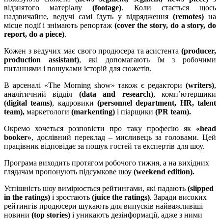
відзнятого матеріалу
(
footage
)
. Коли стається щось
надзвичайне, ведучі самі їдуть у відрядження
(
remotes
)
на
місце події і знімають репортаж
(
cover the story, do a story, do
report, do a piece
)
.
Кожен з ведучих має свого продюсера та асистента
(producer,
production assistant)
, які допомагають їм з робочими
питаннями і пошуками історій для сюжетів.
В арсеналі
«The Morning show»
також є редактори
(
writers
)
,
аналітичний відділ
(
data and research
)
, комп
’
ютерщики
(digital teams)
, кадровики
(personnel department, HR,
talent
team
),
маркетологи
(markenting)
і піарщики
(PR team)
.
Окремо хочеться розповісти про таку професію як
«
head
booker
»
, дослівний переклад – мисливець за головами. Цей
працівник відповідає за пошук гостей та експертів для шоу.
Програма виходить протягом робочого тижня, а на вихідних
глядачам пропонують підсумкове шоу
(
weekend edition
)
.
Успішність шоу вимірюється рейтингами, які падають
(slipped
in the ratings)
і зростають
(juice the ratings)
. Заради високих
рейтингів продюсери шукають для випусків найважливіші
новини
(top stories)
і уникають дезінформації, адже з ними