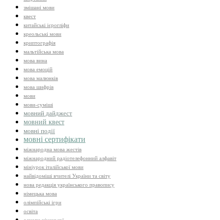
змішані мови
квест
китайські ієрогліфи
креольські мови
криптографія
мальтійська мова
мова вина
мова емоцій
мова малюнків
мова шифрів
мови
мови-суміші
мовний дайджест
мовний квест
мовні події
мовні сертифікати
міжнародна мова жестів
міжнародний радіотелефонний алфавіт
мініурок італійської мови
найвідоміші вчителі України та світу
нова редакція українського правопису
німецька мова
олімпійські ігри
освіта