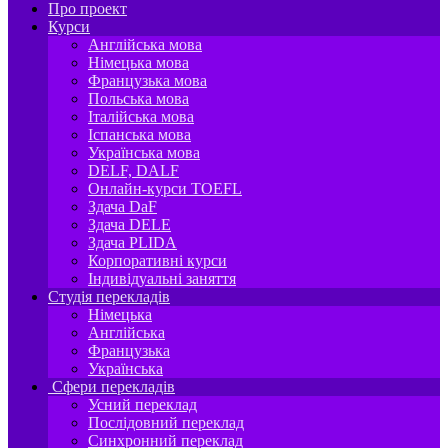
Про проект
Курси
Англійська мова
Німецька мова
Французька мова
Польська мова
Італійська мова
Іспанська мова
Українська мова
DELF, DALF
Онлайн-курси TOEFL
Здача DaF
Здача DELE
Здача PLIDA
Корпоративні курси
Індивідуальні заняття
Студія перекладів
Німецька
Англійська
Французька
Українська
Сфери перекладів
Усний переклад
Послідовний переклад
Синхронний переклад