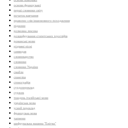
основи німецької
основи французької
перші словники світу
початок навчання
правопис слів іншомовного походження
піджини
розмовна лексика
розшифрування єгипетських ієрогліфів
романські мови
різдвяні пісні
самвидав
словникарство
словники
словники України
смайли
спангліш
стенографія
сурдопереклад
суржик
тиждень італійської мови
українська мова
усний переклад
французька мова
чапмени
шифрувальна машина "Енігма"