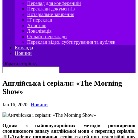
Перелад для конференцій
Переклади документів
Нотаріальне завірення
IT переклад
Апостіль
Локалізація
Онлайн переклади
Переклад відео, субтитрування та дубляж
Команда
Новини
Обрати сторінку
Англійська і серіали: «The Morning
Show»
Jan 16, 2020
|
Новини
Одним з найпопулярніших методів розширення
словникового запасу англійської мови є перегляд серіалів.
JIT.Academy
розпочинає серію статей про телевізійні шоу