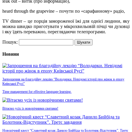
leak out –
витік (про інформацію),
h
eard
t
hrough
t
he
g
rapevine – почути по «сарафанному» радіо,
TV dinner
–
це порція замороженої їжі для однієї людини, яку
можна швидко приготувати у мікрохвильовій пічці чи духовці
і яку їдять переважно, переглядаючи телепрограми.
Пошук:
Новини
Запрошення на благодійну лекцію “Володарки. Невідомі історії про жінок в епоху
Київської Русі”
Time management for effective language learning.
Вітаємо усіх із новорічними святами!
Новорічний квест “Славетний козак Данило Бийбіда та Болотник-Відступник”. Третє