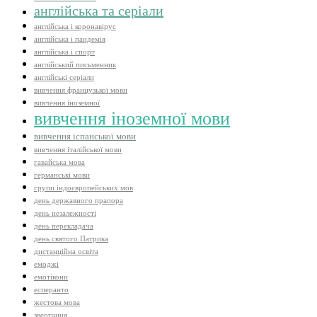
англійська та серіали
англійська і коронавірус
англійська і пандемія
англійська і спорт
англійський письменник
англійські серіали
вивчення французької мови
вивчення іноземної
вивчення іноземної мови
вивчення іспанської мови
вивчення італійської мови
гавайська мова
германські мови
групи індоєвропейських мов
день державного прапора
день незалежності
день перекладача
день святого Патрика
дистанційна освіта
емоджі
емотікони
есперанто
жестова мова
звертання