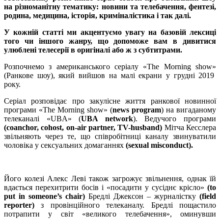
на різноманітну тематику: новини та телебачення, фентезі,
родина, медицина, історія, криміналістика і так далі.
У кожній статті ми акцентуємо увагу на базовій лексиці
того чи іншого жанру, що допоможе вам в дивитися
улюблені телесерії в оригіналі або ж з субтитрами.
Розпочнемо з американського серіалу «
The Morning show
»
(
Ранкове шоу
)
, який вийшов на малі екрани у грудні 2019
року.
Серіал розповідає про закулісне життя ранкової новинної
програми
«The Morning show»
(
news program
) на вигаданому
телеканалі «UBA» (
UBA network
). Ведучого програми
(coanchor,
cohost, on-air partner, TV-husband
)
Мітча Кесслера
звільняють через те, що співробітниці каналу звинуватили
чоловіка у сексуальних домаганнях
(sexual misconduct).
Його колезі Алекс Леві також загрожує звільнення, однак їй
вдається перехитрити босів і «посадити у сусіднє крісло»
(
to
put in someone’s chair
)
Бредлі Джексон – журналістку
(
field
reporter
)
з провінційного телеканалу. Бредлі пощастило
потрапити у світ «великого телебачення», оминувши