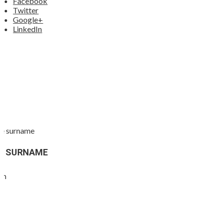
Facebook
Twitter
Google+
LinkedIn
E SURNAME
on