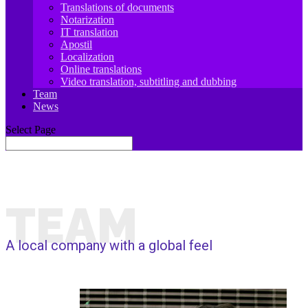
Translations of documents
Notarization
IT translation
Apostil
Localization
Online translations
Video translation, subtitling and dubbing
Team
News
Select Page
TEAM
A local company with a global feel