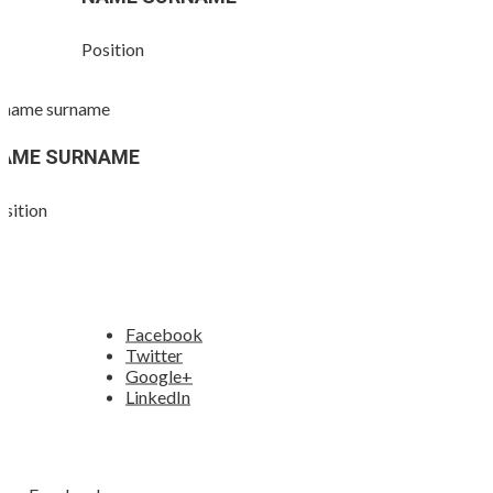
Position
AME SURNAME
osition
Facebook
Twitter
Google+
LinkedIn