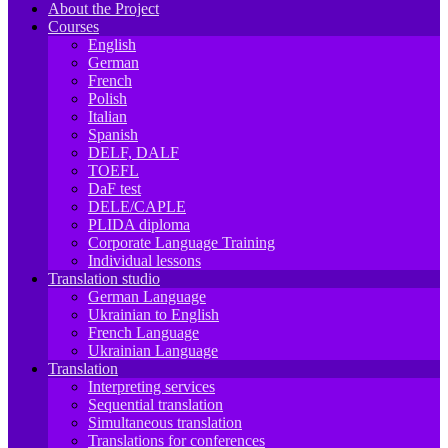
About the Project
Courses
English
German
French
Polish
Italian
Spanish
DELF, DALF
TOEFL
DaF test
DELE/CAPLE
PLIDA diploma
Corporate Language Training
Individual lessons
Translation studio
German Language
Ukrainian to English
French Language
Ukrainian Language
Translation
Interpreting services
Sequential translation
Simultaneous translation
Translations for conferences