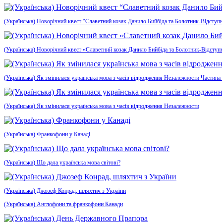
(Українська) Новорічний квест “Славетний козак Данило Бийбіда та Болотник-Відступ
(Українська) Новорічний квест «Славетний козак Данило Бийбіда та Болотник-Відсту
(Українська) Як змінилася українська мова з часів відродження Незалежности Частина
(Українська) Як змінилася українська мова з часів відродження Незалежности
(Українська) Франкофони у Канаді
(Українська) Що дала українська мова світові?
(Українська) Джозеф Конрад, шляхтич з України
(Українська) Англофони та франкофони Канади