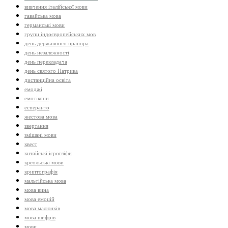
вивчення італійської мови
гавайська мова
германські мови
групи індоєвропейських мов
день державного прапора
день незалежності
день перекладача
день святого Патрика
дистанційна освіта
емоджі
емотікони
есперанто
жестова мова
звертання
змішані мови
квест
китайські ієрогліфи
креольські мови
криптографія
мальтійська мова
мова вина
мова емоцій
мова малюнків
мова шифрів
мови