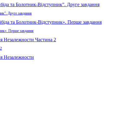
ник”. Друге завдання
пник». Перше завдання
 2