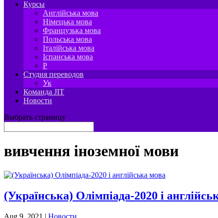
Курсы
Англійська мова
Німецька мова
Французька мова
Польська мова
Італійська мова
Іспанська мова
P
Студия переводов
Ук
Команда JIT
Новости
Выбрать страницу
вивчення іноземної мови
(Українська) Олімпіада-2020 і англійсь
Aug 9, 2021
|
Новости