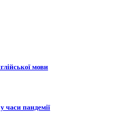
нглійської мови
у часи пандемії