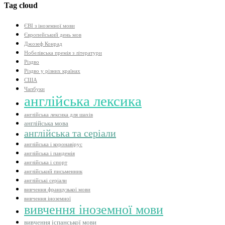
Tag cloud
ЄВІ з іноземної мови
Європейський день мов
Джозеф Конрад
Нобелівська премія з літератури
Різдво
Різдво у різних країнах
США
Чапбуки
англійська лексика
англійська лексика для шахів
англійська мова
англійська та серіали
англійська і коронавірус
англійська і пандемія
англійська і спорт
англійський письменник
англійські серіали
вивчення французької мови
вивчення іноземної
вивчення іноземної мови
вивчення іспанської мови