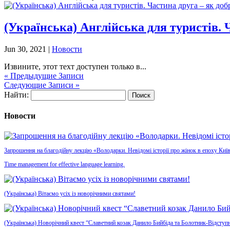
(Українська) Англійська для туристів. 
Jun 30, 2021
|
Новости
Извините, этот техт доступен только в...
« Предыдущие Записи
Следующие Записи »
Найти:
Новости
Запрошення на благодійну лекцію «Володарки. Невідомі історії про жінок в епоху Київ
Time management for effective language learning.
(Українська) Вітаємо усіх із новорічними святами!
(Українська) Новорічний квест “Славетний козак Данило Бийбіда та Болотник-Відступн