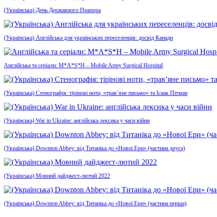
(Українська) День Державного Прапора
(Українська) Англійська для українських переселенців: досвід Канади
Англійська та серіали: M*A*S*H – Mobile Army Surgical Hospital
(Українська) Стенографія: тірінові ноти, «трав’яне письмо» та Ісаак Пітман
(Українська) War in Ukraine: англійська лексика у часи війни
(Українська) Downton Abbey: від Титаніка до «Нової Ери» (частина друга)
(Українська) Мовний дайджест-лютий 2022
(Українська) Downton Abbey: від Титаніка до «Нової Ери» (частина перша)