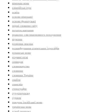
німецька мова
олімпійські ігри
освіта
основи німецької
основи французької
перші словники світу
початок навчання
правопис слів іншомовного походження
піджини
розмовна лексика
розшифрування єгипетських ієрогліфів
романські мови
різдвяні пісні
самвидав
словникарство
словники
словники України
смайли
спангліш
стенографія
сурдопереклад
суржик
тиждень італійської мови
українська мова
усний переклад