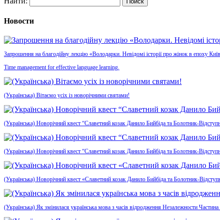
Найти:
Новости
Запрошення на благодійну лекцію «Володарки. Невідомі історії про жінок в епоху Київ
Time management for effective language learning.
(Українська) Вітаємо усіх із новорічними святами!
(Українська) Новорічний квест “Славетний козак Данило Бийбіда та Болотник-Відступн
(Українська) Новорічний квест “Славетний козак Данило Бийбіда та Болотник-Відступ
(Українська) Новорічний квест «Славетний козак Данило Бийбіда та Болотник-Відсту
(Українська) Як змінилася українська мова з часів відродження Незалежности Частина