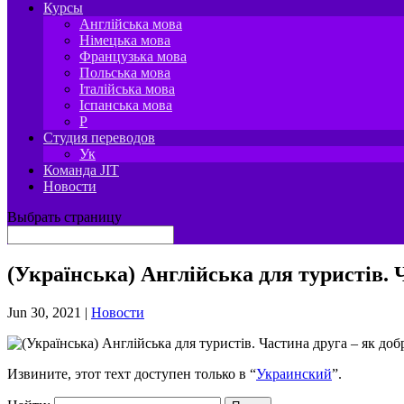
Курсы
Англійська мова
Німецька мова
Французька мова
Польська мова
Італійська мова
Іспанська мова
P
Студия переводов
Ук
Команда JIT
Новости
Выбрать страницу
(Українська) Англійська для туристів. 
Jun 30, 2021
|
Новости
Извините, этот техт доступен только в “
Украинский
”.