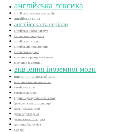
англійська лексика
англійська лексика для шахів
англійська мова
англійська та серіали
англійська і коронавірус
англійська і пандемія
англійська і спорт
англійський письменник
англійські серіали
вивчення французької мови
вивчення іноземної
вивчення іноземної мови
вивчення іспанської мови
вивчення італійської мови
гавайська мова
германські мови
групи індоєвропейських мов
день державного прапора
день незалежності
день перекладача
день святого Патрика
дистанційна освіта
емоджі