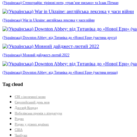
(Українська) Стенографія: тірінові ноти, «трав’яне письмо» та Ісаак Пітман
(Українська) War in Ukraine: англійська лексика у часи війни
(Українська) Downton Abbey: від Титаніка до «Нової Ери» (частина друга)
(Українська) Мовний дайджест-лютий 2022
(Українська) Downton Abbey: від Титаніка до «Нової Ери» (частина перша)
Tag cloud
ЄВІ з іноземної мови
Європейський день мов
Джозеф Конрад
Нобелівська премія з літератури
Різдво
Різдво у різних країнах
США
Чапбуки