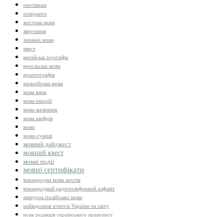
емотікони
есперанто
жестова мова
звертання
змішані мови
квест
китайські ієрогліфи
креольські мови
криптографія
мальтійська мова
мова вина
мова емоцій
мова малюнків
мова шифрів
мови
мови-суміші
мовний дайджест
мовний квест
мовні події
мовні сертифікати
міжнародна мова жестів
міжнародний радіотелефонний алфавіт
мініурок італійської мови
найвідоміші вчителі України та світу
нова редакція українського правопису