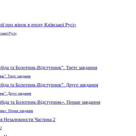
ської Русі»
ик”. Третє завдання
ник”. Друге завдання
пник». Перше завдання
 2