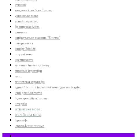
суржик
тиждень італійської мови
українська мова
усний переклад
французька мова
чапмени
шифрувальна машина "Енігма"
шифрування
шрифт Брайля
штучні мови
що зникають
як вчити іноземну мову
японські ієрогліфи
євро
єгипетські ієрогліфи
єдиний іспит з іноземної мови для магістрів
ігри для поліглотів
індоєвропейські мови
інтерв'ю
іспанська мова
італійська мова
ієрогліфи
ієрогліфічне письмо