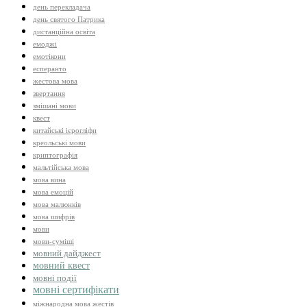
день перекладача
день святого Патрика
дистанційна освіта
емоджі
емотікони
есперанто
жестова мова
звертання
змішані мови
квест
китайські ієрогліфи
креольські мови
криптографія
мальтійська мова
мова вина
мова емоцій
мова малюнків
мова шифрів
мови
мови-суміші
мовний дайджест
мовний квест
мовні події
мовні сертифікати
міжнародна мова жестів