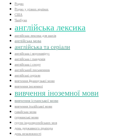
Різдво
Різдво у різних країнах
США
Чапбуки
англійська лексика
англійська лексика для шахів
англійська мова
англійська та серіали
англійська і коронавірус
англійська і пандемія
англійська і спорт
англійський письменник
англійські серіали
вивчення французької мови
вивчення іноземної
вивчення іноземної мови
вивчення іспанської мови
вивчення італійської мови
гавайська мова
германські мови
групи індоєвропейських мов
день державного прапора
день незалежності