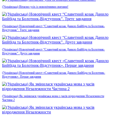
(Українська) Вітаємо усіх із новорічними святами!
(Українська) Новорічний квест “Славетний козак Данило Бийбіда та Болотник-
Відступник”. Третє завдання
(Українська) Новорічний квест “Славетний козак Данило Бийбіда та Болотник-
Відступник”. Друге завдання
(Українська) Новорічний квест «Славетний козак Данило Бийбіда та Болотник-
Відступник». Перше завдання
(Українська) Як змінилася українська мова з часів відродження Незалежности
Частина 2