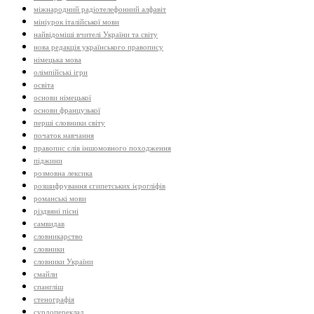
міжнародний радіотелефонний алфавіт
мініурок італійської мови
найвідоміші вчителі України та світу
нова редакція українського правопису
німецька мова
олімпійські ігри
освіта
основи німецької
основи французької
перші словники світу
початок навчання
правопис слів іншомовного походження
піджини
розмовна лексика
розшифрування єгипетських ієрогліфів
романські мови
різдвяні пісні
самвидав
словникарство
словники
словники України
смайли
спангліш
стенографія
сурдопереклад