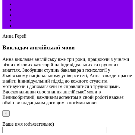
Анна Герей
Викладач англійської мови
Анна викладає англійську вже три роки, працюючи з учнями
різних вікових категорій на індивідуальних та групових
заняттях. Здобувши ступінь бакалавра з психології у
Львівському національному університеті, Анна завжди прагне
знайти індивідуальний підхід до кожного студента,
мотивуючи і допомагаючи їм справлятися з труднощами.
Вдосконаливши своє знання англійської мови в
Великобританії, важливим аспектом в своїй роботі вважає
обмін викладацьким досвідом з носіями мови.
×
Ваше имя (объязательно)