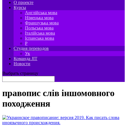
О проекте
Курсы
Англійська мова
Німецька мова
Французька мова
Польська мова
Італійська мова
Іспанська мова
P
Студия переводов
Ук
Команда JIT
Новости
Выбрать страницу
правопис слів іншомовного
походження