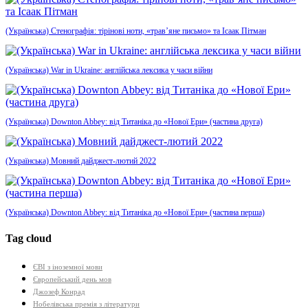
(Українська) Стенографія: тірінові ноти, «трав’яне письмо» та Ісаак Пітман
(Українська) War in Ukraine: англійська лексика у часи війни
(Українська) Downton Abbey: від Титаніка до «Нової Ери» (частина друга)
(Українська) Мовний дайджест-лютий 2022
(Українська) Downton Abbey: від Титаніка до «Нової Ери» (частина перша)
Tag cloud
ЄВІ з іноземної мови
Європейський день мов
Джозеф Конрад
Нобелівська премія з літератури